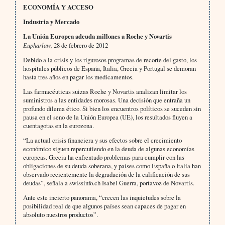
ECONOMÍA Y ACCESO
Industria y Mercado
La Unión Europea adeuda millones a Roche y Novartis
Eupharlaw,
28 de febrero de 2012
Debido a la crisis y los rigurosos programas de recorte del gasto, los
hospitales públicos de España, Italia, Grecia y Portugal se demoran
hasta tres años en pagar los medicamentos.
Las farmacéuticas suizas Roche y Novartis analizan limitar los
suministros a las entidades morosas. Una decisión que entraña un
profundo dilema ético. Si bien los encuentros políticos se suceden sin
pausa en el seno de la Unión Europea (UE), los resultados fluyen a
cuentagotas en la eurozona.
“La actual crisis financiera y sus efectos sobre el crecimiento
económico siguen repercutiendo en la deuda de algunas economías
europeas. Grecia ha enfrentado problemas para cumplir con las
obligaciones de su deuda soberana, y países como España o Italia han
observado recientemente la degradación de la calificación de sus
deudas”, señala a swissinfo.ch Isabel Guerra, portavoz de Novartis.
Ante este incierto panorama, “crecen las inquietudes sobre la
posibilidad real de que algunos países sean capaces de pagar en
absoluto nuestros productos”.