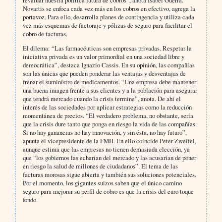
revaluar nuestra política futura de cobros”, anota Isabel Guerra.
Novartis se enfoca cada vez más en los cobros en efectivo, agrega la
portavoz. Para ello, desarrolla planes de contingencia y utiliza cada
vez más esquemas de factoraje y pólizas de seguro para facilitar el
cobro de facturas.
El dilema: “Las farmacéuticas son empresas privadas. Respetar la
iniciativa privada es un valor primordial en una sociedad libre y
democrática”, destaca Ignazio Cassis. En su opinión, las compañías
son las únicas que pueden ponderar las ventajas y desventajas de
frenar el suministro de medicamentos. “Una empresa debe mantener
una buena imagen frente a sus clientes y a la población para asegurar
que tendrá mercado cuando la crisis termine”, anota. De ahí el
interés de las sociedades por aplicar estrategias como la reducción
momentánea de precios. “El verdadero problema, no obstante, sería
que la crisis dure tanto que ponga en riesgo la vida de las compañías.
Si no hay ganancias no hay innovación, y sin ésta, no hay futuro”,
apunta el vicepresidente de la FMH. En ello coincide Peter Zweifel,
aunque estima que las empresas no tienen demasiada elección, ya
que “los gobiernos las echarían del mercado y las acusarían de poner
en riesgo la salud de millones de ciudadanos”. El tema de las
facturas morosas sigue abierta y también sus soluciones potenciales.
Por el momento, los gigantes suizos saben que el único camino
seguro para mejorar su perfil de cobro es que la crisis del euro toque
fondo.