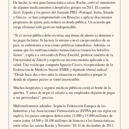
De hecho, la otra gran farmacéutica suiza, Roche, cortó el suministro
de algunos medicamentos a hospitales griegos en 2011. El camino
fácil: España y los países del llamado PIIG –Portugal, Italia, Irlanda
y Grecia– se han comprometido con Bruselas a aplicar draconianos
programas de ajuste para reducir su deuda pública. Un acuerdo que
exige eliminar todo gasto no indispensable.
“Si el sector público debe recortar, una forma de ahorro es demorar o
no pagar facturas. Si hiciera lo mismo con el cuerpo médico de su
país, se enfrentaría a reacciones políticas inmediatas. Además, se
asume que las multinacionales farmacéuticas tienen los bolsillos
llenos”, explica a swissinfo.ch Peter Zweifel, profesor emérito de la
Universidad de Zúrich y experto en microeconomía aplicada a la
salud. Una visión que comparte Ignazio Cassis, vicepresidente de la
Federación de Médicos Suizos (FMH) y diputado liberal radical.
“Desde hace dos o tres años la situación es dramática porque la
deuda de algunos países se tornó insostenible.
Muchos hospitales y seguros médicos públicos están al borde de la
quiebra. Y antes de negar el salario a sus empleados dejarán de pagar
a sus proveedores”, precisa.
Multimillonarios adeudos: Según la Federación Europea de las
Industrias y las Asociaciones Farmacéuticas (EFPIA por sus siglas en
inglés), los países europeos deben entre 12.000 y 15.000 millones de
euros (entre 14.500 y 18.100 millones de francos) a las farmacéuticas,
entre ellas las suizas Roche y Novartis.“El 31 de diciembre de 2011,