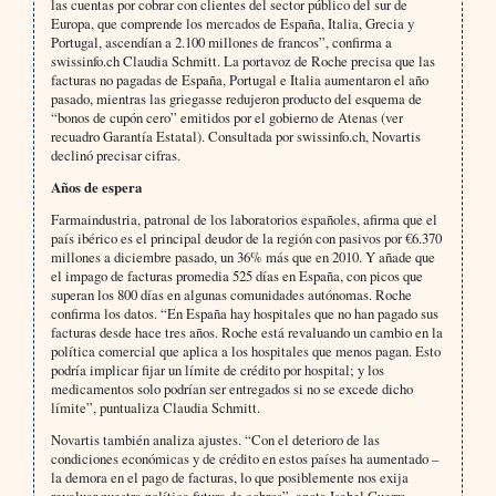
las cuentas por cobrar con clientes del sector público del sur de
Europa, que comprende los mercados de España, Italia, Grecia y
Portugal, ascendían a 2.100 millones de francos”, confirma a
swissinfo.ch Claudia Schmitt. La portavoz de Roche precisa que las
facturas no pagadas de España, Portugal e Italia aumentaron el año
pasado, mientras las griegasse redujeron producto del esquema de
“bonos de cupón cero” emitidos por el gobierno de Atenas (ver
recuadro Garantía Estatal). Consultada por swissinfo.ch, Novartis
declinó precisar cifras.
Años de espera
Farmaindustria, patronal de los laboratorios españoles, afirma que el
país ibérico es el principal deudor de la región con pasivos por €6.370
millones a diciembre pasado, un 36% más que en 2010. Y añade que
el impago de facturas promedia 525 días en España, con picos que
superan los 800 días en algunas comunidades autónomas. Roche
confirma los datos. “En España hay hospitales que no han pagado sus
facturas desde hace tres años. Roche está revaluando un cambio en la
política comercial que aplica a los hospitales que menos pagan. Esto
podría implicar fijar un límite de crédito por hospital; y los
medicamentos solo podrían ser entregados si no se excede dicho
límite”, puntualiza Claudia Schmitt.
Novartis también analiza ajustes. “Con el deterioro de las
condiciones económicas y de crédito en estos países ha aumentado –
la demora en el pago de facturas, lo que posiblemente nos exija