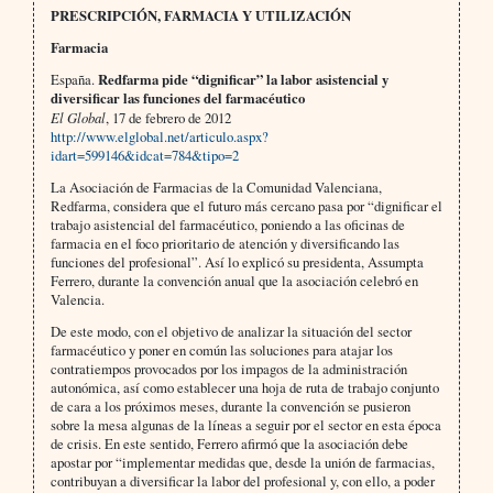
PRESCRIPCIÓN, FARMACIA Y UTILIZACIÓN
Farmacia
España.
Redfarma pide “dignificar” la labor asistencial y
diversificar las funciones del farmacéutico
El Global
, 17 de febrero de 2012
http://www.elglobal.net/articulo.aspx?
idart=599146&idcat=784&tipo=2
La Asociación de Farmacias de la Comunidad Valenciana,
Redfarma, considera que el futuro más cercano pasa por “dignificar el
trabajo asistencial del farmacéutico, poniendo a las oficinas de
farmacia en el foco prioritario de atención y diversificando las
funciones del profesional”. Así lo explicó su presidenta, Assumpta
Ferrero, durante la convención anual que la asociación celebró en
Valencia.
De este modo, con el objetivo de analizar la situación del sector
farmacéutico y poner en común las soluciones para atajar los
contratiempos provocados por los impagos de la administración
autonómica, así como establecer una hoja de ruta de trabajo conjunto
de cara a los próximos meses, durante la convención se pusieron
sobre la mesa algunas de la líneas a seguir por el sector en esta época
de crisis. En este sentido, Ferrero afirmó que la asociación debe
apostar por “implementar medidas que, desde la unión de farmacias,
contribuyan a diversificar la labor del profesional y, con ello, a poder