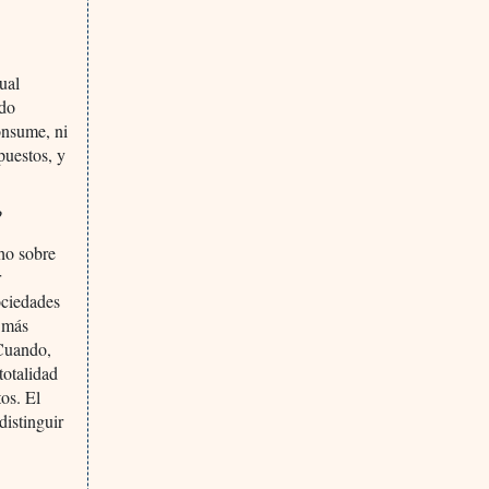
ual
ado
onsume, ni
puestos, y
?
ho sobre
r
ociedades
a más
 Cuando,
totalidad
os. El
distinguir