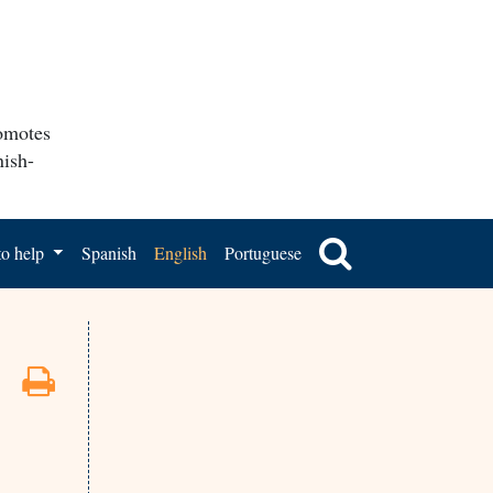
romotes
nish-
o help
Spanish
English
Portuguese