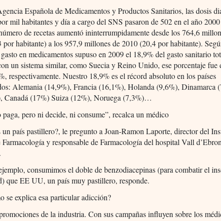
gencia Española de Medicamentos y Productos Sanitarios, las dosis di
por mil habitantes y día a cargo del SNS pasaron de 502 en el año 2000
 número de recetas aumentó ininterrumpidamente desde los 764,6 millo
 por habitante) a los 957,9 millones de 2010 (20,4 por habitante). Segú
gasto en medicamentos supuso en 2009 el 18,9% del gasto sanitario tot
con un sistema similar, como Suecia y Reino Unido, ese porcentaje fue
%, respectivamente. Nuestro 18,9% es el récord absoluto en los países
ados: Alemania (14,9%), Francia (16,1%), Holanda (9,6%), Dinamarca 
, Canadá (17%) Suiza (12%), Noruega (7,3%)…
 paga, pero ni decide, ni consume”, recalca un médico
n país pastillero?, le pregunto a Joan-Ramon Laporte, director del Inst
 Farmacología y responsable de Farmacología del hospital Vall d’Ebron
.
 ejemplo, consumimos el doble de benzodiacepinas (para combatir el in
d) que EE UU, un país muy pastillero, responde.
se explica esa particular adicción?
promociones de la industria. Con sus campañas influyen sobre los médi