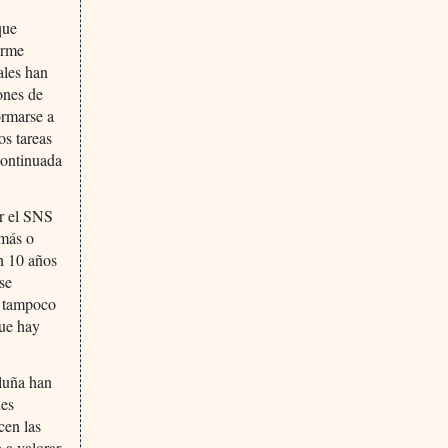
que
orme
ales han
ones de
ormarse a
os tareas
 continuada
or el SNS
 más o
en 10 años
se
mo tampoco
que hay
aluña han
des
cen las
 a valorar