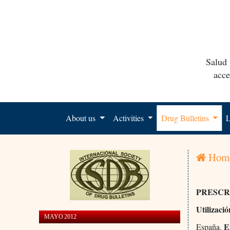
Salud 
acce
About us
Activities
Drug Bulletins
L
Hom
PRESCR
Utilizació
MAYO 2012
E
España.