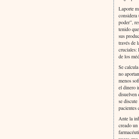
Laporte m
considera 
poder”, re
tenido que
sus produc
través de 
cruciales:
de los méd
Se calcul
no aportan
menos sofi
el dinero 
disuelven 
se discute
pacientes 
Ante la in
creado un 
farmacéuti
voces que 