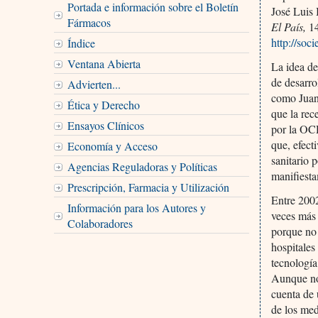
Portada e información sobre el Boletín
José Luis 
Fármacos
El País,
14
http://so
Índice
Ventana Abierta
La idea de
de desarro
Advierten...
como Juan 
Ética y Derecho
que la re
Ensayos Clínicos
por la OC
que, efect
Economía y Acceso
sanitario 
Agencias Reguladoras y Políticas
manifiesta
Prescripción, Farmacia y Utilización
Entre 2002
Información para los Autores y
veces más 
Colaboradores
porque no 
hospitales
tecnología
Aunque no
cuenta de 
de los med