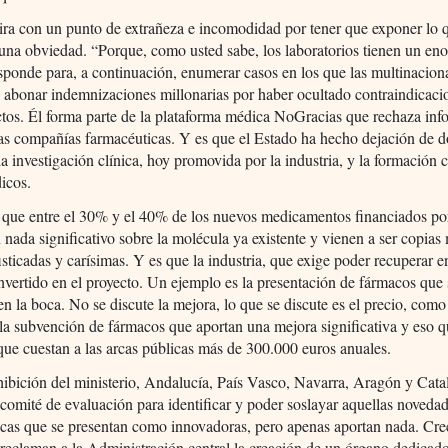
ira con un punto de extrañeza e incomodidad por tener que exponer lo 
una obviedad. “Porque, como usted sabe, los laboratorios tienen un en
sponde para, a continuación, enumerar casos en los que las multinacion
 abonar indemnizaciones millonarias por haber ocultado contraindicaci
tos. Él forma parte de la plataforma médica NoGracias que rechaza inf
las compañías farmacéuticas. Y es que el Estado ha hecho dejación de d
 la investigación clínica, hoy promovida por la industria, y la formación
icos.
a que entre el 30% y el 40% de los nuevos medicamentos financiados p
 nada significativo sobre la molécula ya existente y vienen a ser copias
sticadas y carísimas. Y es que la industria, que exige poder recuperar 
invertido en el proyecto. Un ejemplo es la presentación de fármacos que 
en la boca. No se discute la mejora, lo que se discute es el precio, co
 la subvención de fármacos que aportan una mejora significativa y eso 
que cuestan a las arcas públicas más de 300.000 euros anuales.
hibición del ministerio, Andalucía, País Vasco, Navarra, Aragón y Cat
comité de evaluación para identificar y poder soslayar aquellas noveda
cas que se presentan como innovadoras, pero apenas aportan nada. Cre
reclaman a la Administración central la creación de un órgano dedicado