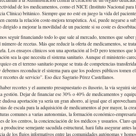
fectividad de los medicamentos, como el NICE (Instituto Nacional para 
cia Clínica) británico. Siempre que no esté en juego la vida del pacient
en cuenta la relación coste-mejora terapéutica. Así, puede negarse a s
 dirigido a mejorar la movilidad de un paciente si su coste es desorbita
os seguir financiando todo lo que sale al mercado, tenemos que saber
 número de recetas. Más que reducir la oferta de medicamentos, se trat
arla. Los ensayos clínicos son una aportación al I+D pero tenemos que 
gación sea la que necesita el sistema sanitario. Aunque el ministerio care
rquico en el terreno sanitario porque se trata de competencias transferida
 debemos reconducir el sistema para que los poderes públicos tomen el
r recortes de servicio”. Eso dice Sagrario Pérez Castellanos.
 haber recortes y el aumento presupuestario es ilusorio, la vía seguirá si
 la gestión. Dejar de financiar ese 30% o 40% de medicamentos y equip
e dudosa aportación ya sería un gran ahorro, al igual que el aprovecham
ías de escala para la adquisición de medicamentos al por mayor, la cre
cturas comunes a varias autonomías, la formación económico-empresaria
es de los centros, la concienciación de los médicos y usuarios. Claro q
 a producirse semejante sacudida estructural, hará falta asegurar antes l
cia de los flujos informativos entre las comunidades autónomas y homo