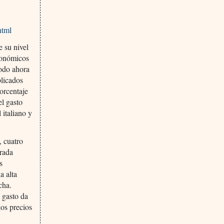
html
e su nivel
económicos
todo ahora
licados
orcentaje
el gasto
 italiano y
, cuatro
erada
s
a alta
cha.
 gasto da
los precios