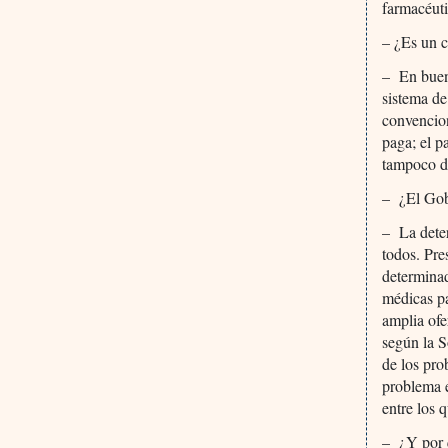
farmacéuti
– ¿Es un 
– En buen
sistema de
convencion
paga; el p
tampoco de
– ¿El Gob
– La deter
todos. Pre
determinad
médicas pa
amplia of
según la S
de los pro
problema e
entre los 
– ¿Y por