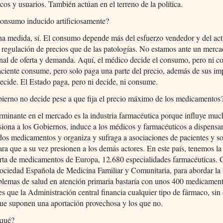
cos y usuarios. También actúan en el terreno de la política.
consumo inducido artificiosamente?
a medida, sí. El consumo depende más del esfuerzo vendedor y del act
 regulación de precios que de las patologías. No estamos ante un merc
al de oferta y demanda. Aquí, el médico decide el consumo, pero ni c
aciente consume, pero solo paga una parte del precio, además de sus im
cide. El Estado paga, pero ni decide, ni consume.
ierno no decide pese a que fija el precio máximo de los medicamentos
minante en el mercado es la industria farmacéutica porque influye muc
siona a los Gobiernos, induce a los médicos y farmacéuticos a dispensa
os medicamentos y organiza y sufraga a asociaciones de pacientes y s
ra que a su vez presionen a los demás actores. En este país, tenemos l
erta de medicamentos de Europa, 12.680 especialidades farmacéuticas.
ociedad Española de Medicina Familiar y Comunitaria, para abordar la 
blemas de salud en atención primaria bastaría con unos 400 medicament
s que la Administración central financia cualquier tipo de fármaco, sin 
que suponen una aportación provechosa y los que no.
 qué?