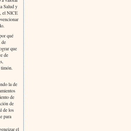
la Salud y
e, el NICE
ubvencionar
do.
 por qué
a de
lograr que
ce de
s,
 timón.
endo la de
amientos
iento de
ación de
l de los
ue para
a
geneizar el