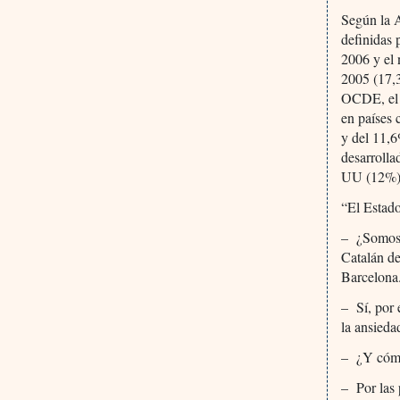
Según la A
definidas 
2006 y el
2005 (17,3
OCDE, el 
en países 
y del 11,6
desarroll
UU (12%)
“El Estado
– ¿Somos u
Catalán de
Barcelona
– Sí, por
la ansieda
– ¿Y cómo 
– Por las 