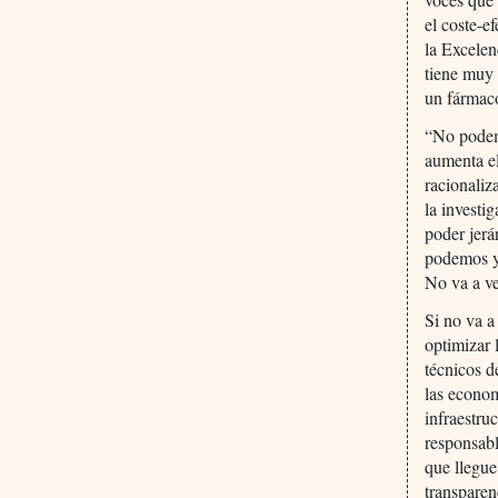
el coste-e
la Excelen
tiene muy 
un fármaco
“No podem
aumenta el
racionaliz
la investi
poder jerá
podemos y
No va a ve
Si no va a
optimizar
técnicos d
las econom
infraestru
responsabl
que llegue
transparen