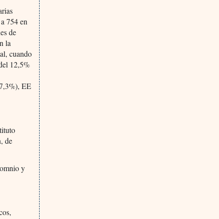
arias
 a 754 en
nes de
n la
al, cuando
 del 12,5%
(7,3%), EE
ituto
, de
somnio y
cos,