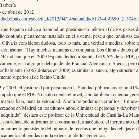
Barbería
 de abril de 2012
ciedad.elpais.com/sociedad/2012/04/14/actualidad/1334430690_215046.
 que España dedica a Sanidad un presupuesto inferior al de los países d
llo continúa plenamente instalada en el sistema, pese a que, analistas 
Oliva la consideran dudosa, todo lo más, una verdad a medias, sobre 
cesión asoma. “Hay muchas maneras de comparar. Los últimos datos pub
DE indican que en 2009 España dedicó a Sanidad el 9,5% de su PIB, p
ivamente, está algo por debajo del de Francia, Alemania o Suecia, pero 
por habitante (3.067 dólares en 2009) es similar al sueco, algo superior al
mente superior al de Reino Unido.
 y 2009, el gasto real por persona en la Sanidad pública creció un 41%
rápido que el PIB. No solo cuenta el nivel, sino también la inercia gen
mata la bala, mata la velocidad. Ahora no podemos cerrar los 11 nuevo
 creados en Madrid en los últimos años, eliminar el personal y devolver l
 adquirida”, destaca este profesor de la Universidad de Castilla-La Man
 sea achacable únicamente al consumo farmacéutico, el incremento del
un aumento persistente del número de recetas que mitiga las rebajas en 
icamentos obtenidas con la extensión de los genéricos.