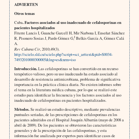
ADVIERTEN
Otros temas
Cuba
. Factores asociados al uso inadecuado de cefalosporinas en
pacientes hospitalizados
Fiterre Lancis I, Guanche Garcell H, Mir Narbona I, Enseñat Sánchez
I
R, Pisonero Sosias J, Pardo Gómez G,
Belkis García A, Gómez Calá
A.
Rev Cubana Cir
, 2010;49(3).
http://scielo.sld.cu/scielo.php?script=sci_arttext&pid=S0034-
74932010000300005&lng=es&nrm=iso
Introducción.
Las cefalosporinas se han convertido en un recurso
terapéutico valioso, pero su uso inadecuado ha estado asociado al
desarrollo de resistencia antimicrobiana, problema de significativa
importancia en la práctica clínica diaria. No existen informes sobre
el tema en la literatura médica cubana, por lo que se realizó este
estudio para identificar la frecuencia y los factores asociados al uso
inadecuado de cefalosporinas en pacientes hospitalizados.
Métodos.
Se realizó un estudio descriptivo, mediante prevalencias
puntuales seriadas, de las prescripciones de cefalosporinas en los
pacientes admitidos en el Hospital Joaquín Albarrán (mayo de 2008 a
abril de 2009). De los pacientes se obtuvieron las características
generales y de la prescripción de las cefalosporinas, y esta
información fue analizada por expertos para identificar casos de