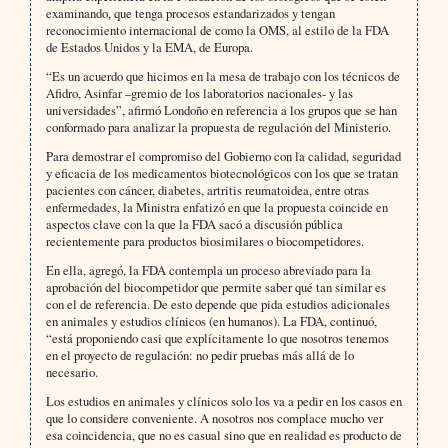
examinando, que tenga procesos estandarizados y tengan
reconocimiento internacional de como la OMS, al estilo de la FDA
de Estados Unidos y la EMA, de Europa.
“Es un acuerdo que hicimos en la mesa de trabajo con los técnicos de
Afidro, Asinfar –gremio de los laboratorios nacionales- y las
universidades”, afirmó Londoño en referencia a los grupos que se han
conformado para analizar la propuesta de regulación del Ministerio.
Para demostrar el compromiso del Gobierno con la calidad, seguridad
y eficacia de los medicamentos biotecnológicos con los que se tratan
pacientes con cáncer, diabetes, artritis reumatoidea, entre otras
enfermedades, la Ministra enfatizó en que la propuesta coincide en
aspectos clave con la que la FDA sacó a discusión pública
recientemente para productos biosimilares o biocompetidores.
En ella, agregó, la FDA contempla un proceso abreviado para la
aprobación del biocompetidor que permite saber qué tan similar es
con el de referencia. De esto depende que pida estudios adicionales
en animales y estudios clínicos (en humanos). La FDA, continuó,
“está proponiendo casi que explícitamente lo que nosotros tenemos
en el proyecto de regulación: no pedir pruebas más allá de lo
necesario.
Los estudios en animales y clínicos solo los va a pedir en los casos en
que lo considere conveniente. A nosotros nos complace mucho ver
esa coincidencia, que no es casual sino que en realidad es producto de