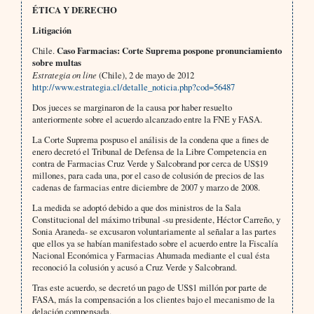
ÉTICA Y DERECHO
Litigación
Chile.
Caso Farmacias: Corte Suprema pospone pronunciamiento
sobre multas
Estrategia on line
(Chile), 2 de mayo de 2012
http://www.estrategia.cl/detalle_noticia.php?cod=56487
Dos jueces se marginaron de la causa por haber resuelto
anteriormente sobre el acuerdo alcanzado entre la FNE y FASA.
La Corte Suprema pospuso el análisis de la condena que a fines de
enero decretó el Tribunal de Defensa de la Libre Competencia en
contra de Farmacias Cruz Verde y Salcobrand por cerca de US$19
millones, para cada una, por el caso de colusión de precios de las
cadenas de farmacias entre diciembre de 2007 y marzo de 2008.
La medida se adoptó debido a que dos ministros de la Sala
Constitucional del máximo tribunal -su presidente, Héctor Carreño, y
Sonia Araneda- se excusaron voluntariamente al señalar a las partes
que ellos ya se habían manifestado sobre el acuerdo entre la Fiscalía
Nacional Económica y Farmacias Ahumada mediante el cual ésta
reconoció la colusión y acusó a Cruz Verde y Salcobrand.
Tras este acuerdo, se decretó un pago de US$1 millón por parte de
FASA, más la compensación a los clientes bajo el mecanismo de la
delación compensada.