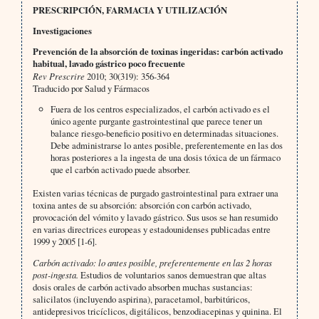
PRESCRIPCIÓN, FARMACIA Y UTILIZACIÓN
Investigaciones
Prevención de la absorción de toxinas ingeridas: carbón activado
habitual, lavado gástrico poco frecuente
Rev Prescrire
2010; 30(319): 356-364
Traducido por Salud y Fármacos
Fuera de los centros especializados, el carbón activado es el
único agente purgante gastrointestinal que parece tener un
balance riesgo-beneficio positivo en determinadas situaciones.
Debe administrarse lo antes posible, preferentemente en las dos
horas posteriores a la ingesta de una dosis tóxica de un fármaco
que el carbón activado puede absorber.
Existen varias técnicas de purgado gastrointestinal para extraer una
toxina antes de su absorción: absorción con carbón activado,
provocación del vómito y lavado gástrico. Sus usos se han resumido
en varias directrices europeas y estadounidenses publicadas entre
1999 y 2005 [1-6].
Carbón activado: lo antes posible, preferentemente en las 2 horas
post-ingesta.
Estudios de voluntarios sanos demuestran que altas
dosis orales de carbón activado absorben muchas sustancias:
salicilatos (incluyendo aspirina), paracetamol, barbitúricos,
antidepresivos tricíclicos, digitálicos, benzodiacepinas y quinina. El