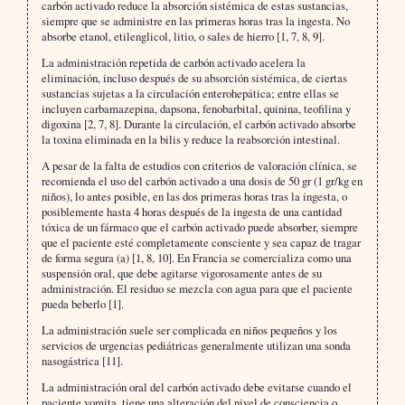
carbón activado reduce la absorción sistémica de estas sustancias,
siempre que se administre en las primeras horas tras la ingesta. No
absorbe etanol, etilenglicol, litio, o sales de hierro [1, 7, 8, 9].
La administración repetida de carbón activado acelera la
eliminación, incluso después de su absorción sistémica, de ciertas
sustancias sujetas a la circulación enterohepática; entre ellas se
incluyen carbamazepina, dapsona, fenobarbital, quinina, teofilina y
digoxina [2, 7, 8]. Durante la circulación, el carbón activado absorbe
la toxina eliminada en la bilis y reduce la reabsorción intestinal.
A pesar de la falta de estudios con criterios de valoración clínica, se
recomienda el uso del carbón activado a una dosis de 50 gr (1 gr/kg en
niños), lo antes posible, en las dos primeras horas tras la ingesta, o
posiblemente hasta 4 horas después de la ingesta de una cantidad
tóxica de un fármaco que el carbón activado puede absorber, siempre
que el paciente esté completamente consciente y sea capaz de tragar
de forma segura (a) [1, 8, 10]. En Francia se comercializa como una
suspensión oral, que debe agitarse vigorosamente antes de su
administración. El residuo se mezcla con agua para que el paciente
pueda beberlo [1].
La administración suele ser complicada en niños pequeños y los
servicios de urgencias pediátricas generalmente utilizan una sonda
nasogástrica [11].
La administración oral del carbón activado debe evitarse cuando el
paciente vomita, tiene una alteración del nivel de consciencia o