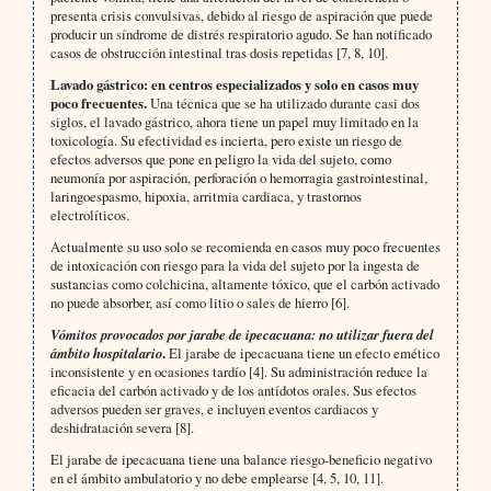
presenta crisis convulsivas, debido al riesgo de aspiración que puede
producir un síndrome de distrés respiratorio agudo. Se han notificado
casos de obstrucción intestinal tras dosis repetidas [7, 8, 10].
Lavado gástrico: en centros especializados y solo en casos muy
poco frecuentes.
Una técnica que se ha utilizado durante casi dos
siglos, el lavado gástrico, ahora tiene un papel muy limitado en la
toxicología. Su efectividad es incierta, pero existe un riesgo de
efectos adversos que pone en peligro la vida del sujeto, como
neumonía por aspiración, perforación o hemorragia gastrointestinal,
laringoespasmo, hipoxia, arritmia cardiaca, y trastornos
electrolíticos.
Actualmente su uso solo se recomienda en casos muy poco frecuentes
de intoxicación con riesgo para la vida del sujeto por la ingesta de
sustancias como colchicina, altamente tóxico, que el carbón activado
no puede absorber, así como litio o sales de hierro [6].
Vómitos provocados por jarabe de ipecacuana: no utilizar fuera del
ámbito hospitalario
.
El jarabe de ipecacuana tiene un efecto emético
inconsistente y en ocasiones tardío [4]. Su administración reduce la
eficacia del carbón activado y de los antídotos orales. Sus efectos
adversos pueden ser graves, e incluyen eventos cardiacos y
deshidratación severa [8].
El jarabe de ipecacuana tiene una balance riesgo-beneficio negativo
en el ámbito ambulatorio y no debe emplearse [4, 5, 10, 11].