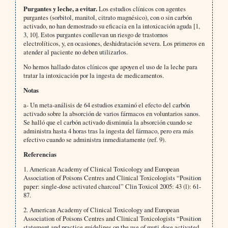
Purgantes y leche, a evitar.
Los estudios clínicos con agentes
purgantes (sorbitol, manitol, citrato magnésico), con o sin carbón
activado, no han demostrado su eficacia en la intoxicación aguda [1,
3, 10]. Estos purgantes conllevan un riesgo de trastornos
electrolíticos, y, en ocasiones, deshidratación severa. Los primeros en
atender al paciente no deben utilizarlos.
No hemos hallado datos clínicos que apoyen el uso de la leche para
tratar la intoxicación por la ingesta de medicamentos.
Notas
a- Un meta-análisis de 64 estudios examinó el efecto del carbón
activado sobre la absorción de varios fármacos en voluntarios sanos.
Se halló que el carbón activado disminuía la absorción cuando se
administra hasta 4 horas tras la ingesta del fármaco, pero era más
efectivo cuando se administra inmediatamente (ref. 9).
Referencias
1. American Academy of Clinical Toxicology and European
Association of Poisons Centres and Clinical Toxicologists “Position
paper: single-dose activated charcoal” Clin Toxicol 2005: 43 (l): 61-
87.
2. American Academy of Clinical Toxicology and European
Association of Poisons Centres and Clinical Toxicologists “Position
statement and practice guidelines on the use of muti-dose activated