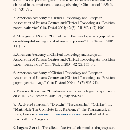
charcoal in the treatment of acute poisoning” Clin Toxicol 1999; 37
(6); 731-751.
3. American Academy of Clinical Toxicology and European
Association of Poisons Centres and Clinical Toxicologists “Position
paper: cathartics’ Clin Toxicl 2004; 42 (3): 24l-253 + (7):1000.
4. Manoguerra AS et al. “Guideline on the use of ipecac syrup in the
out-of-hospital management of ingested poisons” Clin Toxicol 2005;
1 (1): 1-10.
5.American Academy of Clinical Toxicology and European
Association of Poisons Centres and Clinical Toxicologists “Position
paper: ipecac syrup” Clin Toxicol 2004: 42 (2): 133-143.
6. American Academy of Clinical Toxicology and European
Association of Poisons Centres and Clinical Toxicologists “Position
paper: gastric lavage” Clin Toxicol 2004; 42 (7): 933-943.
7. Prescrire Rédaction “Charbon activé en toxicologie: ce qui existe
en ville” Rev Prescrire 2005; 25 (2M): 581-582.
8. “Activated charcoal”, “Digoxin”. “Ipecacuanha”. “Quinine”. In:
“Martindale The Complete Drug Reference” The Pharmarcutical
Press, London.
www.medicinescomplete.com
consultado el 4 de
marzo 2010: 67 páginas.
9. Jurgens G et al. “The effect of activated charcoal on drug exposure