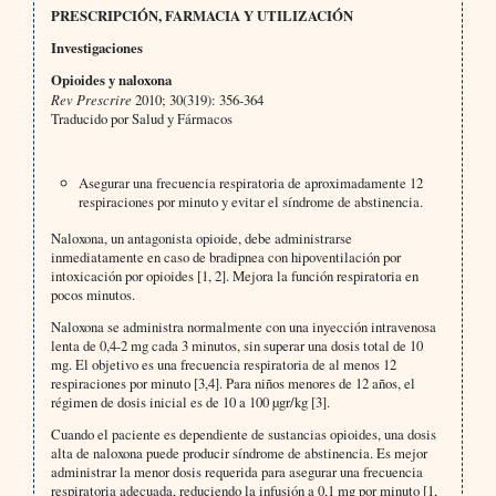
PRESCRIPCIÓN, FARMACIA Y UTILIZACIÓN
Investigaciones
Opioides y naloxona
Rev Prescrire
2010; 30(319): 356-364
Traducido por Salud y Fármacos
Asegurar una frecuencia respiratoria de aproximadamente 12
respiraciones por minuto y evitar el síndrome de abstinencia.
Naloxona, un antagonista opioide, debe administrarse
inmediatamente en caso de bradipnea con hipoventilación por
intoxicación por opioides [1, 2]. Mejora la función respiratoria en
pocos minutos.
Naloxona se administra normalmente con una inyección intravenosa
lenta de 0,4-2 mg cada 3 minutos, sin superar una dosis total de 10
mg. El objetivo es una frecuencia respiratoria de al menos 12
respiraciones por minuto [3,4]. Para niños menores de 12 años, el
régimen de dosis inicial es de 10 a 100 µgr/kg [3].
Cuando el paciente es dependiente de sustancias opioides, una dosis
alta de naloxona puede producir síndrome de abstinencia. Es mejor
administrar la menor dosis requerida para asegurar una frecuencia
respiratoria adecuada, reduciendo la infusión a 0,1 mg por minuto [1,