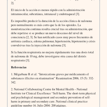
2].
El inicio de la acción es menos rápido con la administración
intramuscular, subcutánea, intranasal y endotraqueal [3].
Es imposible predecir la duración de la acción clínica de naloxona
pero normalmente es más corto que la de los opioides. La
monitorización continua resulta crucial tras su administración, que
debe repetirse si se produce un nuevo descenso del nivel de
consciencia [2, 3]. Se han notificado casos muy pocos frecuentes de
arritmia cardiaca, edema pulmonar, hipertensión, hipotensión y crisis
convulsivas tras la inyección de naloxona [3].
Si la función respiratoria no mejora rápidamente tras una dosis total
de naloxona de 10 mg, debe investigarse otra causa del distrés
respiratorio [3].
Referencias
1. Mégarbane R et al. “Intoxications graves par médicaments el
substances illicites en réanimation” Reanimation 2006; 15 (5): 332-
342.
2. National Collaborating Centre for Mental Health – National
Institute tor Clinical Excellence “Self-harm. The short-term physical
and psychological management and secondary prevention of self-
harm in primary and secondary care. National clinical practice
guideline number 16. Julio 2004: 200 páginas.