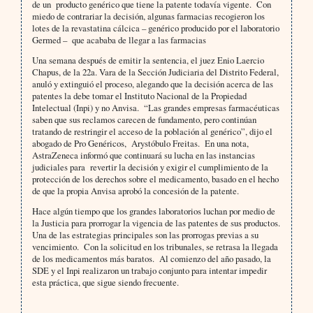
de un producto genérico que tiene la patente todavía vigente. Con
miedo de contrariar la decisión, algunas farmacias recogieron los
lotes de la revastatina cálcica – genérico producido por el laboratorio
Germed – que acababa de llegar a las farmacias
Una semana después de emitir la sentencia, el juez Enio Laercio
Chapus, de la 22a. Vara de la Sección Judiciaria del Distrito Federal,
anuló y extinguió el proceso, alegando que la decisión acerca de las
patentes la debe tomar el Instituto Nacional de la Propiedad
Intelectual (Inpi) y no Anvisa. “Las grandes empresas farmacéuticas
saben que sus reclamos carecen de fundamento, pero continúan
tratando de restringir el acceso de la población al genérico”, dijo el
abogado de Pro Genéricos, Arystóbulo Freitas. En una nota,
AstraZeneca informó que continuará su lucha en las instancias
judiciales para revertir la decisión y exigir el cumplimiento de la
protección de los derechos sobre el medicamento, basado en el hecho
de que la propia Anvisa aprobó la concesión de la patente.
Hace algún tiempo que los grandes laboratorios luchan por medio de
la Justicia para prorrogar la vigencia de las patentes de sus productos.
Una de las estrategias principales son las prorrogas previas a su
vencimiento. Con la solicitud en los tribunales, se retrasa la llegada
de los medicamentos más baratos. Al comienzo del año pasado, la
SDE y el Inpi realizaron un trabajo conjunto para intentar impedir
esta práctica, que sigue siendo frecuente.