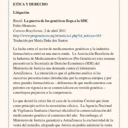
ETICA Y DERECHO
Litigación
Brasil.
La guerra de los genéricos llega a la SDE
Fabio Monteiro
Correio Braziliense
, 2 de abril 2011
http://www.progenericos.org.br/noticia1.php?id_noticia=163
Traducido por María Duke dos Santos
La lucha entre el sector de medicamentos genéricos y la industria
farmacéutica entró en una nueva ronda. La Asociación Brasileira de
la Industria de Medicamentos Genéricos (Pro Genéricos) esta semana
presentó en la Secretaría de Derecho Económico (SDE) del
Ministerio de Justicia una demanda contra el laboratorio
AstraZeneca. La intención es que el gobierno analice si las
sucesivas presentaciones introducidas por la empresa europea y por
otras grandes farmacéuticas – defensoras de que medicamentos con
patentes en vigencia no se comercialicen en versión genérica –
constituyen prejuicios a la competencia.
Lo que desató la crisis fue el caso de la estatina Crestor que tiene
como principio activo la ruvastatina cálcica. La Agencia Nacional
de Vigilancia Sanitaria (Anvisa) oficializó la comercialización del
medicamento genérico al comienzo del año. Sin embargo, el
Ministerio de Justicia garantizó a AstraZeneca la exclusividad de la
venta del remedio, alegando que Anvisa no podría autorizar la venta