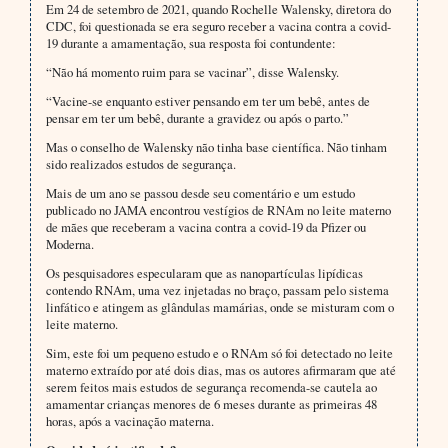
Em 24 de setembro de 2021, quando Rochelle Walensky, diretora do
CDC, foi questionada se era seguro receber a vacina contra a covid-
19 durante a amamentação, sua resposta foi contundente:
“Não há momento ruim para se vacinar”, disse Walensky.
“Vacine-se enquanto estiver pensando em ter um bebê, antes de
pensar em ter um bebê, durante a gravidez ou após o parto.”
Mas o conselho de Walensky não tinha base científica. Não tinham
sido realizados estudos de segurança.
Mais de um ano se passou desde seu comentário e um estudo
publicado no JAMA encontrou vestígios de RNAm no leite materno
de mães que receberam a vacina contra a covid-19 da Pfizer ou
Moderna.
Os pesquisadores especularam que as nanopartículas lipídicas
contendo RNAm, uma vez injetadas no braço, passam pelo sistema
linfático e atingem as glândulas mamárias, onde se misturam com o
leite materno.
Sim, este foi um pequeno estudo e o RNAm só foi detectado no leite
materno extraído por até dois dias, mas os autores afirmaram que até
serem feitos mais estudos de segurança recomenda-se cautela ao
amamentar crianças menores de 6 meses durante as primeiras 48
horas, após a vacinação materna.