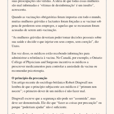
suas preocupações são válidas. A ideia de que todas essas mulheres
são mal informadas e ‘vítimas de desinformação’ é um insulto”,
acrescenta.
Quando as vacinações obrigatórias foram impostas em todo o mundo,
muitas mulheres grávidas e lactantes foram forçadas a se vacinar sob
pena de perderem seus empregos, e aquelas que se recusaram foram
acusadas de serem anti-vacinação.
“As mulheres grávidas deveriam poder tomar decisões pessoais sobre
sua saúde e decidir o que injetar em seus corpos, sem coerção”, diz
Urato.
Em vez disso, os médicos estão recebendo informações para
administrar a relutância à vacina. No Canadá, por exemplo, o Ontario
College of Physicians and Surgeons incentiva os médicos a
prescrever medicamentos para controlar a ansiedade da vacina ou
recomendar psicoterapia.
O princípio da precaução
Um artigo recente do sociólogo britânico Robert Dingwall nos
lembra de que o princípio subjacente aos médicos é “primum non
nocere”; o primeiro dever de um médico é não fazer mal.
Dingwall escreve que a segurança não pode ser “assumida”, mas
deve ser demonstrada. Ele diz que “fazer as coisas por precaução” ou
porque “poderiam ajudar” não é suficiente.