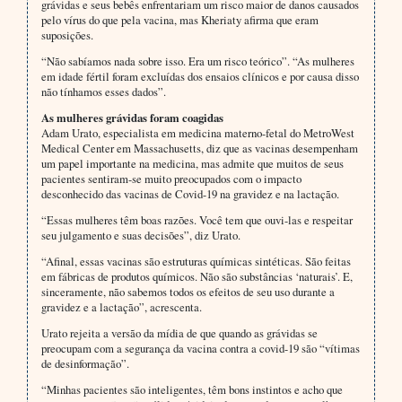
grávidas e seus bebês enfrentariam um risco maior de danos causados
pelo vírus do que pela vacina, mas Kheriaty afirma que eram
suposições.
“Não sabíamos nada sobre isso. Era um risco teórico”. “As mulheres
em idade fértil foram excluídas dos ensaios clínicos e por causa disso
não tínhamos esses dados”.
As mulheres grávidas foram coagidas
Adam Urato, especialista em medicina materno-fetal do MetroWest
Medical Center em Massachusetts, diz que as vacinas desempenham
um papel importante na medicina, mas admite que muitos de seus
pacientes sentiram-se muito preocupados com o impacto
desconhecido das vacinas de Covid-19 na gravidez e na lactação.
“Essas mulheres têm boas razões. Você tem que ouvi-las e respeitar
seu julgamento e suas decisões”, diz Urato.
“Afinal, essas vacinas são estruturas químicas sintéticas. São feitas
em fábricas de produtos químicos. Não são substâncias ‘naturais’. E,
sinceramente, não sabemos todos os efeitos de seu uso durante a
gravidez e a lactação”, acrescenta.
Urato rejeita a versão da mídia de que quando as grávidas se
preocupam com a segurança da vacina contra a covid-19 são “vítimas
de desinformação”.
“Minhas pacientes são inteligentes, têm bons instintos e acho que