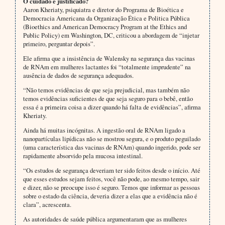
O cuidado é justificado?
Aaron Kheriaty, psiquiatra e diretor do Programa de Bioética e
Democracia Americana da Organização Ética e Politica Pública
(Bioethics and American Democracy Program at the Ethics and
Public Policy) em Washington, DC, criticou a abordagem de “injetar
primeiro, perguntar depois”.
Ele afirma que a insistência de Walensky na segurança das vacinas
de RNAm em mulheres lactantes foi “totalmente imprudente” na
ausência de dados de segurança adequados.
“Não temos evidências de que seja prejudicial, mas também não
temos evidências suficientes de que seja seguro para o bebê, então
essa é a primeira coisa a dizer quando há falta de evidências”, afirma
Kheriaty.
Ainda há muitas incógnitas. A ingestão oral de RNAm ligado a
nanopartículas lipídicas não se mostrou segura, e o produto peguilado
(uma característica das vacinas de RNAm) quando ingerido, pode ser
rapidamente absorvido pela mucosa intestinal.
“Os estudos de segurança deveriam ter sido feitos desde o início. Até
que esses estudos sejam feitos, você não pode, ao mesmo tempo, sair
e dizer, não se preocupe isso é seguro. Temos que informar as pessoas
sobre o estado da ciência, deveria dizer a elas que a evidência não é
clara”, acrescenta.
As autoridades de saúde pública argumentaram que as mulheres