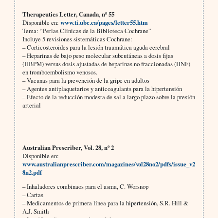
Therapeutics Letter, Canada
,
nº 55
Disponible en:
www.ti.ubc.ca/pages/letter55.htm
Tema: “Perlas Clinicas de la Biblioteca Cochrane”
Incluye 5 revisiones sistemáticas Cochrane:
– Corticosteroides para la lesión traumática aguda cerebral
– Heparinas de bajo peso molecular subcutáneas a dosis fijas
(HBPM) versus dosis ajustadas de heparinas no fraccionadas (HNF)
en tromboembolismo venosos.
– Vacunas para la prevención de la gripe en adultos
– Agentes antiplaquetarios y anticoagulants para la hipertensión
– Efecto de la reducción modesta de sal a largo plazo sobre la presión
arterial
Australian Prescriber, Vol. 28, nº 2
Disponible en:
www.australianprescriber.com/magazines/vol28no2/pdfs/issue_v2
8n2.pdf
– Inhaladores combinaos para el asma, C. Worsnop
– Cartas
– Medicamentos de primera línea para la hipertensión, S.R. Hill &
A.J. Smith