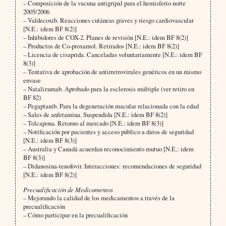
– Composición de la vacuna antigripal para el hemisferio norte
2005/2006
– Valdecoxib. Reacciones cutáneas graves y riesgo cardiovascular
[N.E.: idem BF 8(2)]
– Inhibidores de COX-2. Planes de revisión [N.E.: idem BF 8(2)]
– Productos de Co-proxamol. Retirados [N.E.: idem BF 8(2)]
– Licencia de cisaprida. Canceladas voluntariamente [N.E.: idem BF
8(3)]
– Tentativa de aprobación de antirretrovirales genéricos en un mismo
envase
– Natalizumab. Aprobado para la esclerosis múltiple (ver retiro en
BF 82)
– Pegaptanib. Para la degeneración macular relacionada con la edad
– Sales de anfetamina. Suspendida [N.E.: idem BF 8(2)]
– Tolcapona. Retorno al mercado [N.E.: idem BF 8(3)]
– Notificación por pacientes y acceso público a datos de seguridad
[N.E.: idem BF 8(3)]
– Australia y Canadá acuerdan reconocimiento mutuo [N.E.: idem
BF 8(3)]
– Didanosina-tenofovir. Interacciones: recomendaciones de seguridad
[N.E.: idem BF 8(2)]
Precualificación de Medicamentos
– Mejorando la calidad de los medicamentos a través de la
precualificación
– Cómo participar en la precualificación