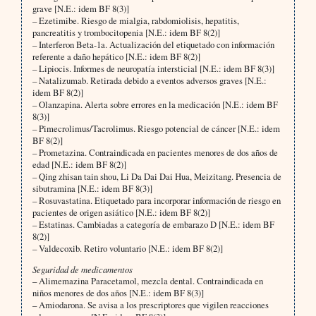
grave [N.E.: idem BF 8(3)]
– Ezetimibe. Riesgo de mialgia, rabdomiolisis, hepatitis,
pancreatitis y trombocitopenia [N.E.: idem BF 8(2)]
– Interferon Beta-1a. Actualización del etiquetado con información
referente a daño hepático [N.E.: idem BF 8(2)]
– Lipiocis. Informes de neuropatía intersticial [N.E.: idem BF 8(3)]
– Natalizumab. Retirada debido a eventos adversos graves [N.E.:
idem BF 8(2)]
– Olanzapina. Alerta sobre errores en la medicación [N.E.: idem BF
8(3)]
– Pimecrolimus/Tacrolimus. Riesgo potencial de cáncer [N.E.: idem
BF 8(2)]
– Prometazina. Contraindicada en pacientes menores de dos años de
edad [N.E.: idem BF 8(2)]
– Qing zhisan tain shou, Li Da Dai Dai Hua, Meizitang. Presencia de
sibutramina [N.E.: idem BF 8(3)]
– Rosuvastatina. Etiquetado para incorporar información de riesgo en
pacientes de origen asiático [N.E.: idem BF 8(2)]
– Estatinas. Cambiadas a categoría de embarazo D [N.E.: idem BF
8(2)]
– Valdecoxib. Retiro voluntario [N.E.: idem BF 8(2)]
Seguridad de medicamentos
– Alimemazina Paracetamol, mezcla dental. Contraindicada en
niños menores de dos años [N.E.: idem BF 8(3)]
– Amiodarona. Se avisa a los prescriptores que vigilen reacciones