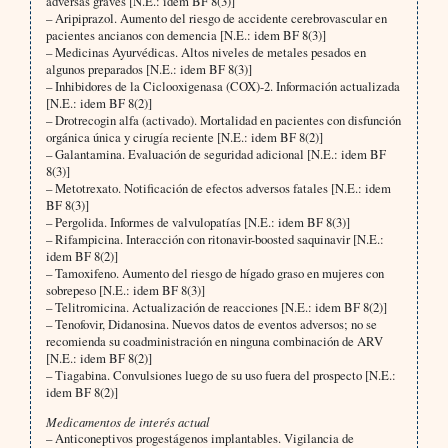
adversas graves [N.E.: idem BF 8(3)]
– Aripiprazol. Aumento del riesgo de accidente cerebrovascular en
pacientes ancianos con demencia [N.E.: idem BF 8(3)]
– Medicinas Ayurvédicas. Altos niveles de metales pesados en
algunos preparados [N.E.: idem BF 8(3)]
– Inhibidores de la Ciclooxigenasa (COX)-2. Información actualizada
[N.E.: idem BF 8(2)]
– Drotrecogin alfa (activado). Mortalidad en pacientes con disfunción
orgánica única y cirugía reciente [N.E.: idem BF 8(2)]
– Galantamina. Evaluación de seguridad adicional [N.E.: idem BF
8(3)]
– Metotrexato. Notificación de efectos adversos fatales [N.E.: idem
BF 8(3)]
– Pergolida. Informes de valvulopatías [N.E.: idem BF 8(3)]
– Rifampicina. Interacción con ritonavir-boosted saquinavir [N.E.:
idem BF 8(2)]
– Tamoxifeno. Aumento del riesgo de hígado graso en mujeres con
sobrepeso [N.E.: idem BF 8(3)]
– Telitromicina. Actualización de reacciones [N.E.: idem BF 8(2)]
– Tenofovir, Didanosina. Nuevos datos de eventos adversos; no se
recomienda su coadministración en ninguna combinación de ARV
[N.E.: idem BF 8(2)]
– Tiagabina. Convulsiones luego de su uso fuera del prospecto [N.E.:
idem BF 8(2)]
Medicamentos de interés actual
– Anticoneptivos progestágenos implantables. Vigilancia de