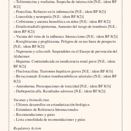
– Telitromicina y warfarina. Sospecha de interacción [N.E.: idem BF
8(2)]
– Penicilina. Refuerzo en la información [N.E.: idem BF 8(2)]
– Linezolida y neuropatía [N.E.: idem BF 8(2)]
– Ceftriaxona y anemia hemolítica en niños [N.E.: idem BF 8(2)]
– Etinilestradiol/ciproterona. Aumento del riesgo de trombosis [N.E.:
idem BF 8(2)]
– Vacuna del virus de la influenza. Interacciones [N.E.: idem BF 8(2)]
– Rosiglitazona y pioglitazona. Peligros de su uso fuera de prospecto
[N.E.: idem BF 8(2)]
– Naproxeno y celecoxib. Suspendidos en el Ensayo de prevención del
Alzheimer
– Heparina. Contraindicada en insuficiencia renal grave [N.E.: idem
BF 8(2)]
– Flucloxacilina. Trastornos hepáticos graves [N.E.: idem BF 8(3)]
– Bevacizumab. Eventos tromboembólicos arteriales [N.E.: idem BF
8(2)]
– Amiodarona. Preocupaciones de toxicidad [N.E.: idem BF 8(3)]
– Darbepoetin alfa. Resultados adversos [N.E.: idem BF 8(2)]
Vacunas y biomedicinas
– Últimos desarrollos en estandarización biológica
– Estándares de Referencia Internacionales
– Recomendaciones y guías
– Lista consolidada de recomendaciones y guías
Regulatory Action