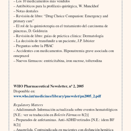
– Los 10 medicamentos más vendidos
– Antibióticos para la profilaxis quirúrgica, W. Munckhof
– Notas dentales
– Revisión de libro: “Drug Choice Companion: Emergency and
primary care”
– El rol de la quimioterapia en el tratamiento del carcinoma de
páncreas, D. Goldstein
– Revisión de libro: guías de práctica clínica: Dermatología
– La decisión de transfundir a un paciente, J.P. Isbister
– Preguntas sobre la PBAC
– Accidentes con medicamentos. Hiponatremia grave asociada con
omeprazol
– Nuevos fármacos: emtricitabina, iron sucrose, tolterodina
WHO Pharmaceutical Newsletter, nº 2, 2005
Disponible en:
www.who.int/medicines/library/pnewslet/pn2005_2.pdf
Regulatory Matters
– Adalimumab. Información actualizada sobre eventos hematológicos
[N.E.: ver su traducción en
Boletín Fármacos
8(2)]
– Preparados de anfetaminas. Anti-ADHD retirados [N.E.: idem BF
8(2)]
– Anagrelida. Contraindicada en pacientes con disfunción hepática