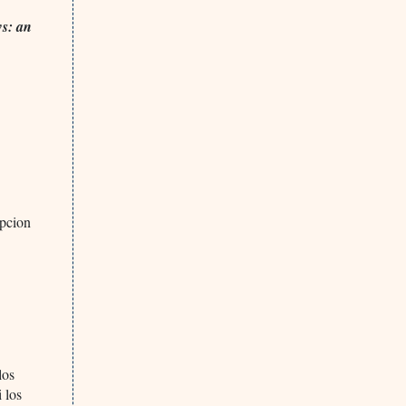
ws: an
ipcion
los
i los