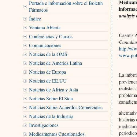
Medicame
Portada e información sobre el Boletín
informac
Fármacos
analysis
Índice
Ventana Abierta
Cassels A
Conferencias y Cursos
Canadian
Comunicaciones
http://ww
Noticias de la OMS
www.poli
Noticias de América Latina
Noticias de Europa
La infor
Noticias de EE.UU
proviene
realistas
Noticias de Africa y Asia
problemat
Noticias Sobre El Sida
canadiens
Noticias Sobre Acuerdos Comerciales
alternati
Noticias de la Industria
historias
Investigaciones
medicame
periodico
Medicamentos Cuestionados