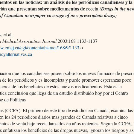
ntos en las noticias: un análisis de los periódicos canadienses y la
ión que presentan sobre medicamentos de receta
(Drugs in the ne
 of Canadian newspaper coverage of new prescription drugs)
, et al.
 Medical Association Journal
2003;168 1133-1137
w.cmaj.ca/cgi/content/abstract/168/9/1133
o
cyalternatives.ca
macion que los canadienses poseen sobre los nuevos farmacos de prescr
n de los periódicos y es incompleta y puede promover esperanzas poco
 acerca de los beneficios de estos nuevos medicamentos. Esta es la
ica conclusion que llega de un estudio distribuido hoy por el Centro
e de Políticas
vas (CCPA). El primero de este tipo de estudios en Canada, examina las
 en los 24 periodicos diarios mas grandes de Canada relativas a cinco
ntos de venta bajo receta lanzados en años recientes. Segun la CCPA, 
s enfatizan los beneficios de las drogas nuevas, ignoran los riesgos y as