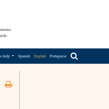
romotes
nish-
o help
Spanish
English
Portuguese