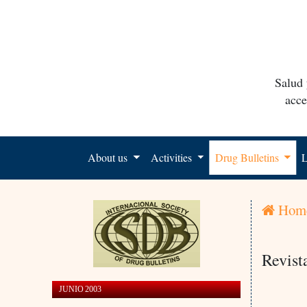
Salud 
acce
About us
Activities
Drug Bulletins
L
Hom
Revist
JUNIO 2003