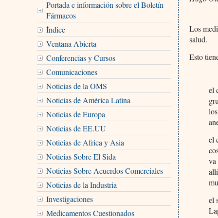
Portada e información sobre el Boletín
Fármacos
Los medi
Índice
salud.
Ventana Abierta
Esto tien
Conferencias y Cursos
Comunicaciones
Noticias de la OMS
el
Noticias de América Latina
gr
lo
Noticias de Europa
ane
Noticias de EE.UU
el
Noticias de Africa y Asia
co
Noticias Sobre El Sida
va
Noticias Sobre Acuerdos Comerciales
al
mu
Noticias de la Industria
Investigaciones
el
La
Medicamentos Cuestionados