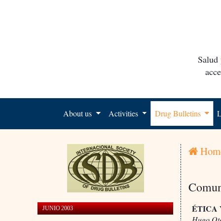
Salud 
acce
About us
Activities
Drug Bulletins
L
Hom
Comun
ÉTICA
JUNIO 2003
Hugo Ot