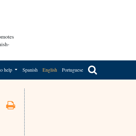
romotes
nish-
o help
Spanish
English
Portuguese