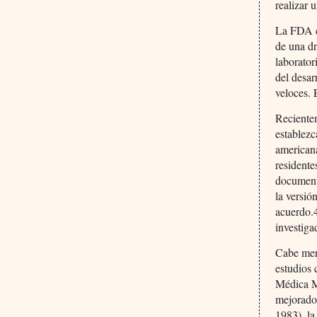
realizar
La FDA e
de una dr
laborato
del desar
veloces. 
Recientem
establezc
americana
residente
documento
la versió
acuerdo.4
investiga
Cabe menc
estudios 
Médica M
mejorado
1983), l