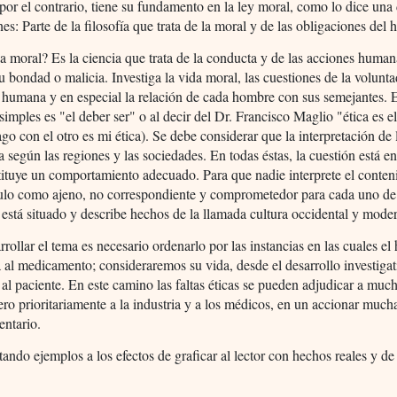
 por el contrario, tiene su fundamento en la ley moral, como lo dice una
nes: Parte de la filosofía que trata de la moral y de las obligaciones del
a moral? Es la ciencia que trata de la conducta y de las acciones human
u bondad o malicia. Investiga la vida moral, las cuestiones de la volunta
 humana y en especial la relación de cada hombre con sus semejantes. 
simples es "el deber ser" o al decir del Dr. Francisco Maglio "ética es el
go con el otro es mi ética). Se debe considerar que la interpretación de 
ía según las regiones y las sociedades. En todas éstas, la cuestión está en
ituye un comportamiento adecuado. Para que nadie interprete el conten
ículo como ajeno, no correspondiente y comprometedor para cada uno de
 está situado y describe hechos de la llamada cultura occidental y mode
rrollar el tema es necesario ordenarlo por las instancias en las cuales el
a al medicamento; consideraremos su vida, desde el desarrollo investigat
 al paciente. En este camino las faltas éticas se pueden adjudicar a muc
ero prioritariamente a la industria y a los médicos, en un accionar much
ntario.
tando ejemplos a los efectos de graficar al lector con hechos reales y de