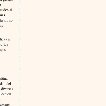
o
icados al
rmas
 Estos no
as
tica en
ud. La
ayos
nitina
edad del
 diversas
elección
e
razones