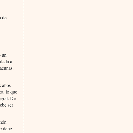
a de
o un
ulada a
vacunas,
 altos
ca, lo que
egral. De
ebe ser
amón
se debe