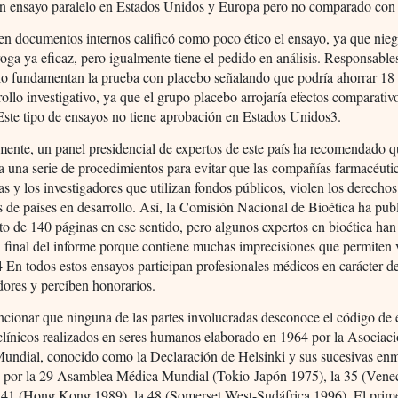
 un ensayo paralelo en Estados Unidos y Europa pero no comparado con
n documentos internos calificó como poco ético el ensayo, ya que nieg
oga ya eficaz, pero igualmente tiene el pedido en análisis. Responsable
rio fundamentan la prueba con placebo señalando que podría ahorrar 18
rollo investigativo, ya que el grupo placebo arrojaría efectos comparati
Este tipo de ensayos no tiene aprobación en Estados Unidos3.
ente, un panel presidencial de expertos de este país ha recomendado q
a una serie de procedimientos para evitar que las compañías farmacéuti
s y los investigadores que utilizan fondos públicos, violen los derechos
s de países en desarrollo. Así, la Comisión Nacional de Bioética ha pub
 de 140 páginas en ese sentido, pero algunos expertos en bioética han 
n final del informe porque contiene muchas imprecisiones que permiten v
 En todos estos ensayos participan profesionales médicos en carácter d
dores y perciben honorarios.
ionar que ninguna de las partes involucradas desconoce el código de é
clínicos realizados en seres humanos elaborado en 1964 por la Asociac
undial, conocido como la Declaración de Helsinki y sus sucesivas en
 por la 29 Asamblea Médica Mundial (Tokio-Japón 1975), la 35 (Veneci
a 41 (Hong Kong 1989), la 48 (Somerset West-Sudáfrica 1996). El prime