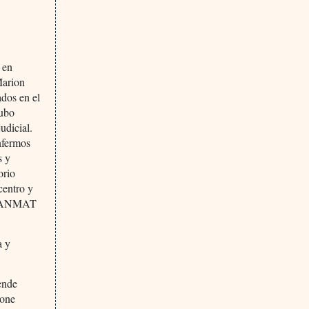
 en
Marion
ados en el
Hubo
udicial.
enfermos
s y
orio
centro y
, a ANMAT
a y
tende
pone