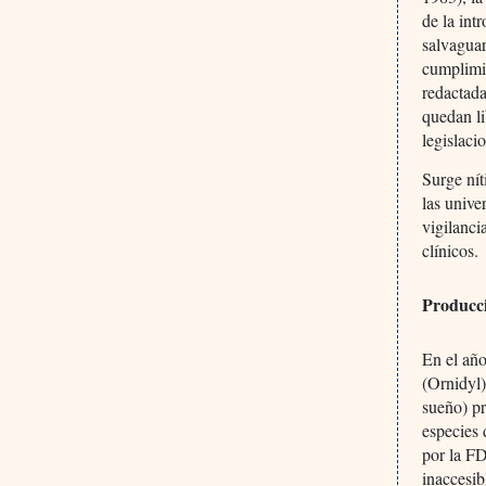
de la int
salvaguar
cumplimi
redactad
quedan li
legislaci
Surge nít
las unive
vigilanci
clínicos.
Producc
En el año
(Ornidyl)
sueño) p
especies
por la F
inaccesib