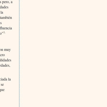
s pero, a
edades
 la
Y también
es
nfluencia
1.
co"
Son muy
acro
ilidades
edades,
ciada la
 se
 que