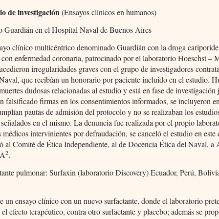
lo de investigación
(Ensayos clínicos en humanos)
io Guardián en el Hospital Naval de Buenos Aires
ayo clínico multicéntrico denominado Guardián con la droga cariporide
 con enfermedad coronaria, patrocinado por el laboratorio Hoeschst – 
ucedieron irregularidades graves con el grupo de investigadores contrat
Naval, que recibían un honorario por paciente incluido en el estudio. 
muertes dudosas relacionadas al estudio y está en fase de investigación j
n falsificado firmas en los consentimientos informados, se incluyeron 
mplían pautas de admisión del protocolo y no se realizaban los estudio
 señalados en el mismo. La denuncia fue realizada por el propio laborat
s médicos intervinientes por defraudación, se canceló el estudio en este 
mó al Comité de Ética Independiente, al de Docencia Ética del Naval
2
DA
.
tante pulmonar: Surfaxin (laboratorio Discovery) Ecuador, Perú, Bolivi
de un ensayo clínico con un nuevo surfactante, donde el laboratorio pre
el efecto terapéutico, contra otro surfactante y placebo; además se pro