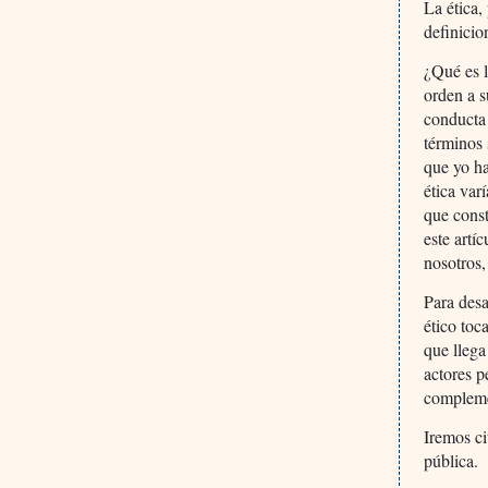
La ética,
definicio
¿Qué es l
orden a s
conducta
términos 
que yo ha
ética var
que const
este art
nosotros,
Para desa
ético toc
que llega
actores p
compleme
Iremos ci
pública.