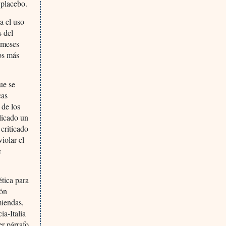
 placebo.
a el uso
s del
 meses
vos más
ue se
cas
 de los
licado un
criticado
iolar el
e
tica para
ión
miendas,
a-Italia
r párrafo