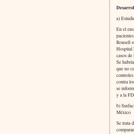
Desarrol
a) Estud
En el ens
pacientes
Rousell s
Hospital 
casos de 
Se habría
que no cu
controles
contra lo
se infor
y a la F
b) Surfac
México
Se trata 
comparar 