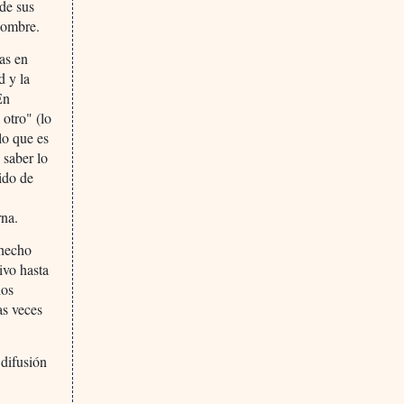
 de sus
 hombre.
as en
d y la
En
 otro" (lo
lo que es
 saber lo
ido de
rna.
 hecho
ivo hasta
hos
as veces
 difusión