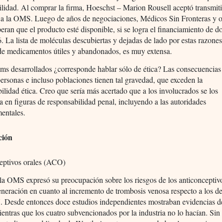
ilidad. Al comprar la firma, Hoeschst – Marion Rousell aceptó transmiti
 a la OMS. Luego de años de negociaciones, Médicos Sin Fronteras y o
an que el producto esté disponible, si se logra el financiamiento de d
. La lista de moléculas descubiertas y dejadas de lado por estas razones
de medicamentos útiles y abandonados, es muy extensa.
ems desarrollados ¿corresponde hablar sólo de ética? Las consecuencias
ersonas e incluso poblaciones tienen tal gravedad, que exceden la
ilidad ética. Creo que sería más acertado que a los involucrados se los
 en figuras de responsabilidad penal, incluyendo a las autoridades
entales.
ción
eptivos orales (ACO)
la OMS expresó su preocupación sobre los riesgos de los anticonceptiv
eneración en cuanto al incremento de trombosis venosa respecto a los d
. Desde entonces doce estudios independientes mostraban evidencias 
ientras que los cuatro subvencionados por la industria no lo hacían. Si