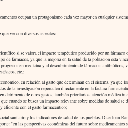
camentos ocupan un protagonismo cada vez mayor en cualquier sistem
e que ver con diversos aspectos:
 científico si se valora el impacto terapéutico producido por un fármaco 
upo de fármacos, ya que la mejoría en la salud de la población está vinc
s progresos en medicina y al descubrimiento de fármacos: antibióticos, 
stésicos, etc.;
 económico, en relación al gasto que determinan en el sistema, ya que los
stos de la investigación repercuten directamente en la factura farmacéuti
 en detrimento de otros gastos, también prioritarios: atención médica int
lí que cuando se busca un impacto relevante sobre medidas de salud se d
y eficiente con el gasto farmacéutico;
 social sanitario y los indicadores de salud de los pueblos. Dice Joan R
porte: "en las perspectivas económicas del futuro sobre medicamentos 