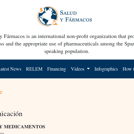
y Fármacos is an international non-profit organization that p
ss and the appropriate use of pharmaceuticals among the Spa
speaking population.
atest News
RELEM
Financing
Videos
Infographics
How t
e
icación
 Y MEDICAMENTOS
eo