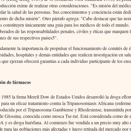
roducción exime de realizar otras consideraciones. "Es misión del médic
dar la salud de las personas. Sus conocimientos y conciencia están ded
ento de dicha misión". Otro párrafo agrega: "Cabe destacar que las no
as constituyen únicamente una guía para los médicos de todo el mundo.
berados de las responsabilidades penales, civiles y éticas que marquen l
ones de sus respectivos países5".
idamente la importancia de propulsar el funcionamiento de comités de é
rsidades, hospitales y demás entidades que realicen investigación en sal
a que ejerzan ofrecerá garantías a cada individuo participante de los ens
ión de fármacos
 1985 la firma Merell Dow de Estados Unidos desarrolló la droga eflor
 para un eficaz tratamiento contra la Tripanosomiasis Africana (enferm
roducida por el Tripanosoma Gambiense y Rhodesiense, transmitida por
 de Glossina, conocida como mosca Tse-tsé. Está considerada como de 
DA y es droga huérfana. Al comienzo fue vendida a un precio muy alto 
le para las poblaciones más afectadas y luego retirada del mercado por 