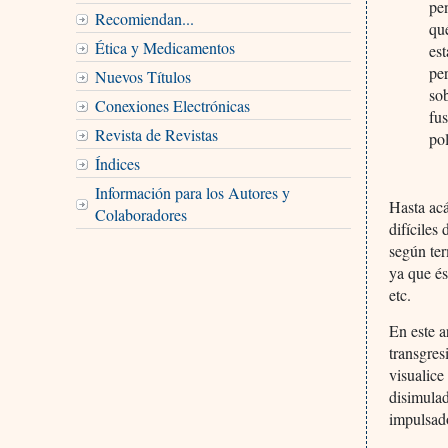
pe
Recomiendan...
qu
Ética y Medicamentos
es
per
Nuevos Títulos
sob
Conexiones Electrónicas
fu
Revista de Revistas
po
Índices
Información para los Autores y
Hasta ac
Colaboradores
difíciles
según ter
ya que és
etc.
En este a
transgres
visualice
disimulad
impulsado