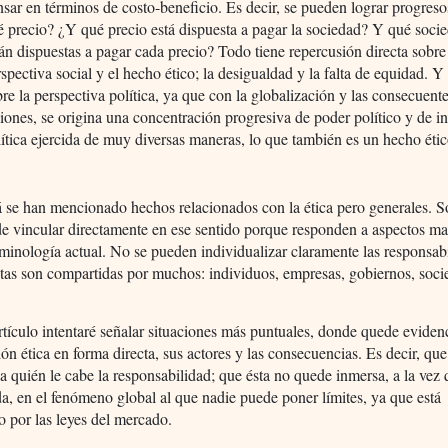
nsar en términos de costo-beneficio. Es decir, se pueden lograr progreso
é precio? ¿Y qué precio está dispuesta a pagar la sociedad? Y qué soci
tán dispuestas a pagar cada precio? Todo tiene repercusión directa sobre
spectiva social y el hecho ético; la desigualdad y la falta de equidad. 
re la perspectiva política, ya que con la globalización y las consecuent
siones, se origina una concentración progresiva de poder político y de i
lítica ejercida de muy diversas maneras, lo que también es un hecho éti
á se han mencionado hechos relacionados con la ética pero generales. 
 de vincular directamente en ese sentido porque responden a aspectos m
minología actual. No se pueden individualizar claramente las responsab
tas son compartidas por muchos: individuos, empresas, gobiernos, soci
rtículo intentaré señalar situaciones más puntuales, donde quede eviden
ión ética en forma directa, sus actores y las consecuencias. Es decir, que
 a quién le cabe la responsabilidad; que ésta no quede inmersa, a la vez
a, en el fenómeno global al que nadie puede poner límites, ya que está
 por las leyes del mercado.