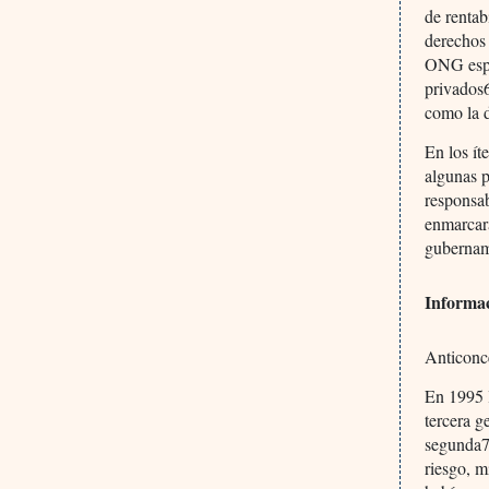
de rentab
derechos
ONG esper
privados6
como la 
En los ít
algunas p
responsab
enmarcara
gubernam
Informa
Anticonc
En 1995 
tercera g
segunda7
riesgo, m