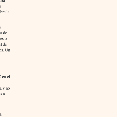
asta
u
bre la
y
sa de
les o
el de
ios. Un
C en el
va y no
es a
is