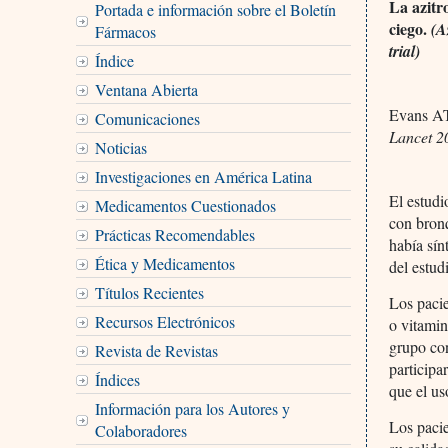
La azitr
Portada e información sobre el Boletín
ciego.
(Az
Fármacos
trial)
Índice
Ventana Abierta
Evans AT
Comunicaciones
Lancet 2
Noticias
Investigaciones en América Latina
El estudi
Medicamentos Cuestionados
con bronq
Prácticas Recomendables
había sín
Ética y Medicamentos
del estud
Títulos Recientes
Los pacie
Recursos Electrónicos
o vitamin
grupo co
Revista de Revistas
participa
Índices
que el us
Información para los Autores y
Los pacie
Colaboradores