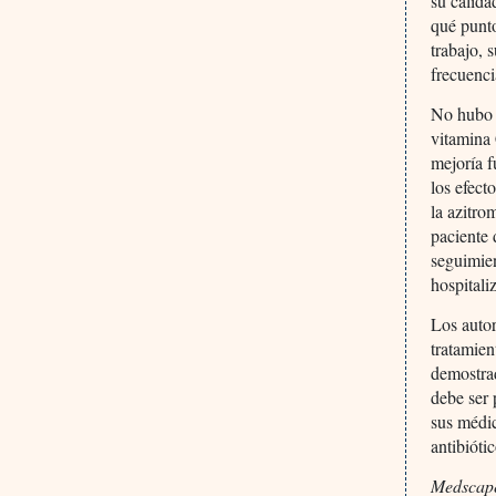
su calida
qué punto
trabajo, 
frecuenci
No hubo d
vitamina 
mejoría f
los efect
la azitro
paciente
seguimie
hospitali
Los autor
tratamien
demostrad
debe ser 
sus médic
antibióti
Medscape