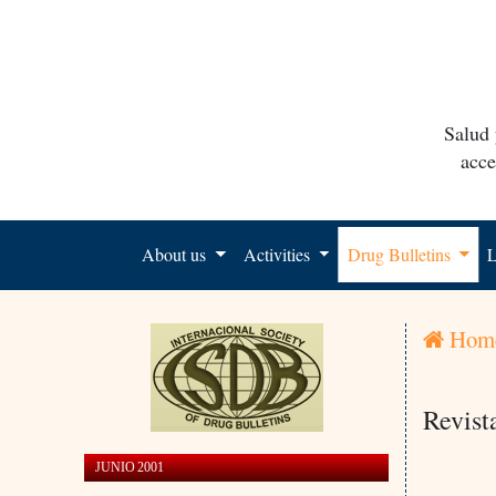
Salud 
acce
About us
Activities
Drug Bulletins
L
Hom
Revist
JUNIO 2001