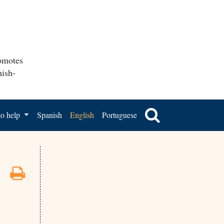
romotes
nish-
o help
Spanish
English
Portuguese