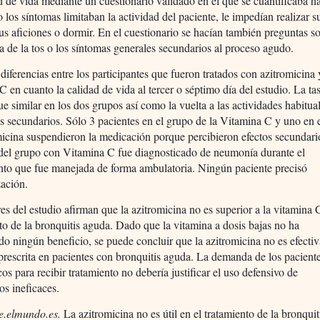
d de vida mediante un cuestionario validado en el que se cuantificaba h
 los síntomas limitaban la actividad del paciente, le impedían realizar s
sus aficiones o dormir. En el cuestionario se hacían también preguntas so
a de la tos o los síntomas generales secundarios al proceso agudo.
iferencias entre los participantes que fueron tratados con azitromicina 
C en cuanto la calidad de vida al tercer o séptimo día del estudio. La ta
ue similar en los dos grupos así como la vuelta a las actividades habitua
os secundarios. Sólo 3 pacientes en el grupo de la Vitamina C y uno en 
micina suspendieron la medicación porque percibieron efectos secundar
 del grupo con Vitamina C fue diagnosticado de neumonía durante el
nto que fue manejada de forma ambulatoria. Ningún paciente precisó
zación.
es del estudio afirman que la azitromicina no es superior a la vitamina 
to de la bronquitis aguda. Dado que la vitamina a dosis bajas no ha
o ningún beneficio, se puede concluir que la azitromicina no es efecti
prescrita en pacientes con bronquitis aguda. La demanda de los pacient
os para recibir tratamiento no debería justificar el uso defensivo de
cos ineficaces.
.elmundo.es.
La azitromicina no es útil en el tratamiento de la bronquit