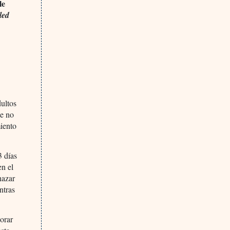
le
led
dultos
ue no
miento
3 días
en el
hazar
ntras
lorar