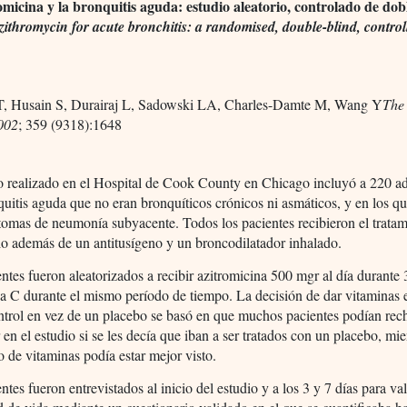
omicina y la bronquitis aguda: estudio aleatorio, controlado de dob
ithromycin for acute bronchitis: a randomised, double-blind, control
, Husain S, Durairaj L, Sadowski LA, Charles-Damte M, Wang Y
The
002
; 359 (9318):1648
o realizado en el Hospital de Cook County en Chicago incluyó a 220 a
uitis aguda que no eran bronquíticos crónicos ni asmáticos, y en los q
tomas de neumonía subyacente. Todos los pacientes recibieron el trata
io además de un antitusígeno y un broncodilatador inhalado.
ntes fueron aleatorizados a recibir azitromicina 500 mgr al día durante 
a C durante el mismo período de tiempo. La decisión de dar vitaminas 
ntrol en vez de un placebo se basó en que muchos pacientes podían rec
r en el estudio si se les decía que iban a ser tratados con un placebo, mie
o de vitaminas podía estar mejor visto.
ntes fueron entrevistados al inicio del estudio y a los 3 y 7 días para va