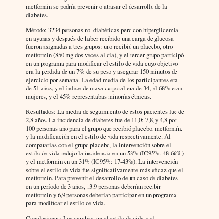
metformin se podría prevenir o atrasar el desarrollo de la
diabetes.
Método: 3234 personas no–diabéticas pero con hiperglicemia
en ayunas y después de haber recibido una carga de glucosa
fueron asignadas a tres grupos: uno recibió un placebo, otro
metformin (850 mg dos veces al día), y el tercer grupo participó
en un programa para modificar el estilo de vida cuyo objetivo
era la perdida de un 7% de su peso y asegurar 150 minutos de
ejercicio por semana. La edad media de los participantes era
de 51 años, y el índice de masa corporal era de 34; el 68% eran
mujeres, y el 45% representabas minorías étnicas.
Resultados: La media de seguimiento de estos pacientes fue de
2,8 años. La incidencia de diabetes fue de 11,0; 7,8, y 4,8 por
100 personas año para el grupo que recibió placebo, metformín,
y la modificación en el estilo de vida respectivamente. Al
compararlas con el grupo placebo, la intervención sobre el
estilo de vida redujo la incidencia en un 58% (IC95%: 48-66%)
y el metformin en un 31% (IC95%: 17-43%). La intervención
sobre el estilo de vida fue significativamente más eficaz que el
metformín. Para prevenir el desarrollo de un caso de diabetes
en un período de 3 años, 13.9 personas deberían recibir
metformin y 6,9 personas deberían participar en un programa
para modificar el estilo de vida.
Conclusiones: Los cambios en el estilo de vida y el