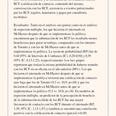
RCF (calificación de contacto, contenido del mismo,
conversación con los RCF, asistencia a eventos patrocinados
por los RCF, regalos, honorarios y pagos por consultoria
recibidos).
Resultados:
Tanto en el análisis sin ajustar como
en el análisis
de regresión múltiple, los que hicieron el internado en
McMaster después de que se implementase la política
encontraron que la información de los RCF les resultaba menos
beneficiosa para guiar su trabajo, comparados con los internos
de Toronto y con los de McMaster antes de que se
implementase la política. La razón de probabilidad (RP) fue de
0.44 [95% de Intervalo de Confianza (IC), 0,20-0,94] y 0,39
(95% IC, 0,13-1,22), respectivamente. Los tres grupos
reportaron que tenían la misma probabilidad de haberse reunido
con los RCF en su oficina en el año anterior (88%). Los que
hicieron el internado en McMaster después de que se
implementase la política tuvieron una calificación de contacto
más baja que los de Toronto (9,3 vs. 10,9; p=,04) y que los
hicieron el internado en McMaster antes de que se
implementase la política (9,3 vs. 10.8; p=,18). En modelos de
regresión múltiple, un predictor de la percepción de beneficio
de la información recibida de los RCF fue una mayor
frecuencia de contacto con los RCF durante el internado (RP,
1,29; 95% IC, 1,13-1,47) y también se encontró una correlación
positiva con la calificación de contacto (parcial r=0,49;