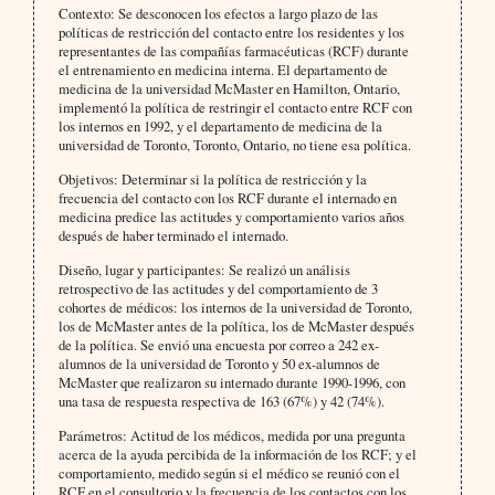
Contexto:
Se desconocen los efectos a largo plazo de las
políticas de restricción del contacto entre los residentes y los
representantes de las compañías farmacéuticas (RCF) durante
el entrenamiento en medicina interna. El departamento de
medicina de la universidad McMaster en Hamilton, Ontario,
implementó la política de restringir el contacto entre RCF con
los internos en 1992, y el departamento de medicina de la
universidad de Toronto, Toronto, Ontario, no tiene esa política.
Objetivos: Determinar si la política de restricción y la
frecuencia del contacto con los RCF durante el internado en
medicina predice las actitudes y comportamiento varios años
después de haber terminado el internado.
Diseño, lugar y participantes:
Se realizó un análisis
retrospectivo de las actitudes y del comportamiento de 3
cohortes de médicos: los internos de la universidad de Toronto,
los de McMaster antes de la política, los de McMaster después
de la política. Se envió una encuesta por correo a 242 ex-
alumnos de la universidad de Toronto y 50 ex-alumnos de
McMaster que realizaron su internado durante 1990-1996, con
una tasa de respuesta respectiva de 163 (67%) y 42 (74%).
Parámetros:
Actitud de los médicos, medida por una pregunta
acerca de la ayuda percibida de la información de los RCF; y el
comportamiento, medido según si el médico se reunió con el
RCF en el consultorio y la frecuencia de los contactos con los