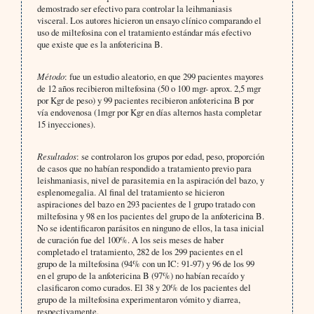
demostrado ser efectivo para controlar la leihmaniasis
visceral. Los autores hicieron un ensayo clínico comparando el
uso de miltefosina con el tratamiento estándar más efectivo
que existe que es la anfotericina B.
Método
: fue un estudio aleatorio, en que 299 pacientes mayores
de 12 años recibieron miltefosina (50 o 100 mgr- aprox. 2,5 mgr
por Kgr de peso) y 99 pacientes recibieron anfotericina B por
vía endovenosa (1mgr por Kgr en días alternos hasta completar
15 inyecciones).
Resultados
: se controlaron los grupos por edad, peso, proporción
de casos que no habían respondido a tratamiento previo para
leishmaniasis, nivel de parasitemia en la aspiración del bazo, y
esplenomegalia. Al final del tratamiento se hicieron
aspiraciones del bazo en 293 pacientes de l grupo tratado con
miltefosina y 98 en los pacientes del grupo de la anfotericina B.
No se identificaron parásitos en ninguno de ellos, la tasa inicial
de curación fue del 100%. A los seis meses de haber
completado el tratamiento, 282 de los 299 pacientes en el
grupo de la miltefosina (94% con un IC: 91-97) y 96 de los 99
en el grupo de la anfotericina B (97%) no habían recaído y
clasificaron como curados. El 38 y 20% de los pacientes del
grupo de la miltefosina experimentaron vómito y diarrea,
respectivamente.