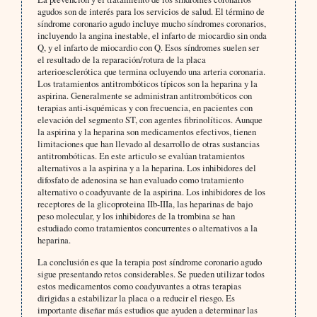
agudos son de interés para los servicios de salud. El término de
síndrome coronario agudo incluye mucho síndromes coronarios,
incluyendo la angina inestable, el infarto de miocardio sin onda
Q, y el infarto de miocardio con Q. Esos síndromes suelen ser
el resultado de la reparación/rotura de la placa
arterioesclerótica que termina ocluyendo una arteria coronaria.
Los tratamientos antitrombóticos típicos son la heparina y la
aspirina. Generalmente se administran antitrombóticos con
terapias anti-isquémicas y con frecuencia, en pacientes con
elevación del segmento ST, con agentes fibrinolíticos. Aunque
la aspirina y la heparina son medicamentos efectivos, tienen
limitaciones que han llevado al desarrollo de otras sustancias
antitrombóticas. En este articulo se evalúan tratamientos
alternativos a la aspirina y a la heparina. Los inhibidores del
difosfato de adenosina se han evaluado como tratamiento
alternativo o coadyuvante de la aspirina. Los inhibidores de los
receptores de la glicoproteina IIb-IIIa, las heparinas de bajo
peso molecular, y los inhibidores de la trombina se han
estudiado como tratamientos concurrentes o alternativos a la
heparina.
La conclusión es que la terapia post síndrome coronario agudo
sigue presentando retos considerables. Se pueden utilizar todos
estos medicamentos como coadyuvantes a otras terapias
dirigidas a estabilizar la placa o a reducir el riesgo. Es
importante diseñar más estudios que ayuden a determinar las