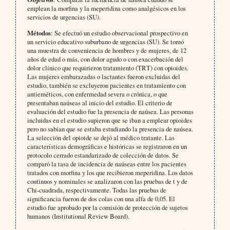
emplean la morfina y la meperidina como analgésicos en los
servicios de urgencias (SU).
Métodos
: Se efectuó un estudio observacional prospectivo en
un servicio educativo suburbano de urgencias (SU). Se tomó
una muestra de conveniencia de hombres y de mujeres, de 12
años de edad o más, con dolor agudo o con exacerbación del
dolor clínico que requirieron tratamiento (TRT) con opioides.
Las mujeres embarazadas o lactantes fueron excluidas del
estudio, también se excluyeron pacientes en tratamiento con
antieméticos, con enfermedad severa o crónica, o que
presentaban naúseas al inicio del estudio. El criterio de
evaluación del estudio fue la presencia de naúsea. Las personas
incluidas en el estudio supieron que se iban a emplear opioides
pero no sabían que se estaba estudiando la presencia de naúsea.
La selección del opioide se dejó al médico tratante. Las
características demográficas e históricas se registraron en un
protocolo cerrado estandarizado de colección de datos. Se
comparó la tasa de incidencia de naúseas entre los pacientes
tratados con morfina y los que recibieron meperidina. Los datos
continuos y nominales se analizaron con las pruebas de t y de
Chi-cuadrada, respectivamente. Todas las pruebas de
significancia fueron de dos colas con una alfa de 0,05. El
estudio fue aprobado por la comisión de protección de sujetos
humanos (Institutional Review Board).