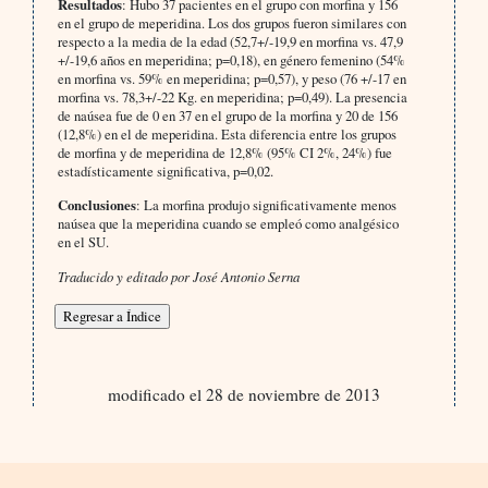
Resultados
: Hubo 37 pacientes en el grupo con morfina y 156
en el grupo de meperidina. Los dos grupos fueron similares con
respecto a la media de la edad (52,7+/-19,9 en morfina vs. 47,9
+/-19,6 años en meperidina; p=0,18), en género femenino (54%
en morfina vs. 59% en meperidina; p=0,57), y peso (76 +/-17 en
morfina vs. 78,3+/-22 Kg. en meperidina; p=0,49). La presencia
de naúsea fue de 0 en 37 en el grupo de la morfina y 20 de 156
(12,8%) en el de meperidina. Esta diferencia entre los grupos
de morfina y de meperidina de 12,8% (95% CI 2%, 24%) fue
estadísticamente significativa, p=0,02.
Conclusiones
: La morfina produjo significativamente menos
naúsea que la meperidina cuando se empleó como analgésico
en el SU.
Traducido y editado por José Antonio Serna
modificado el 28 de noviembre de 2013