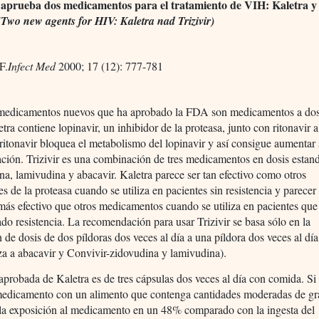
prueba dos medicamentos para el tratamiento de VIH: Kaletra y
(Two new agents for HIV: Kaletra nad Trizivir)
F.
Infect Med
2000; 17 (12): 777-781
medicamentos nuevos que ha aprobado la FDA son medicamentos a dos
letra contiene lopinavir, un inhibidor de la proteasa, junto con ritonavir a
 ritonavir bloquea el metabolismo del lopinavir y así consigue aumentar
ción. Trizivir es una combinación de tres medicamentos en dosis estand
a, lamivudina y abacavir. Kaletra parece ser tan efectivo como otros
es de la proteasa cuando se utiliza en pacientes sin resistencia y parecer
más efectivo que otros medicamentos cuando se utiliza en pacientes que
ado resistencia. La recomendación para usar Trizivir se basa sólo en la
 de dosis de dos píldoras dos veces al día a una píldora dos veces al día
a a abacavir y Convivir-zidovudina y lamivudina).
aprobada de Kaletra es de tres cápsulas dos veces al día con comida. Si
medicamento con un alimento que contenga cantidades moderadas de gr
la exposición al medicamento en un 48% comparado con la ingesta del