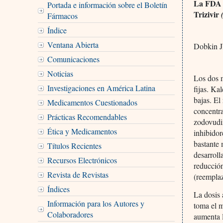
La FDA a
Portada e información sobre el Boletín
Trizivir
Fármacos
Índice
Ventana Abierta
Dobkin J
Comunicaciones
Noticias
Los dos 
Investigaciones en América Latina
fijas. Ka
bajas. El
Medicamentos Cuestionados
concentra
Prácticas Recomendables
zodovudin
Ética y Medicamentos
inhibidor
bastante 
Títulos Recientes
desarroll
Recursos Electrónicos
reducción
Revista de Revistas
(reemplaz
Índices
La dosis 
Información para los Autores y
toma el 
Colaboradores
aumenta 