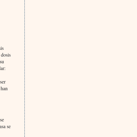
is
 dosis
 su
ar:
 ser
 han
 se
asa se