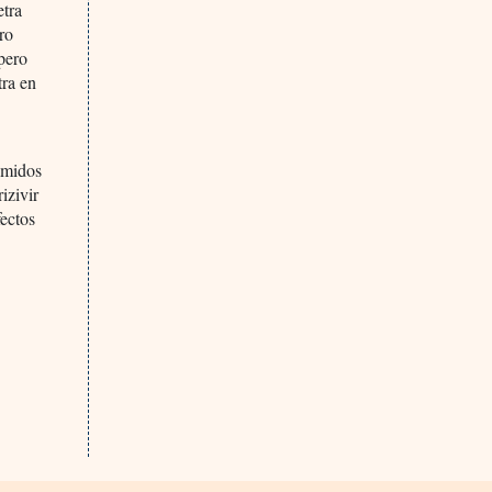
etra
ro
 pero
tra en
rimidos
izivir
fectos