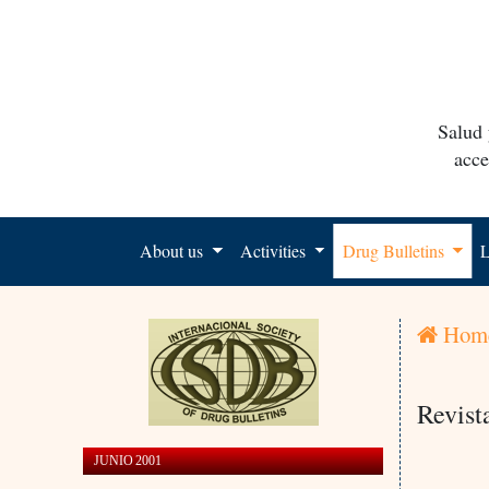
Salud 
acce
About us
Activities
Drug Bulletins
L
Hom
Revist
JUNIO 2001