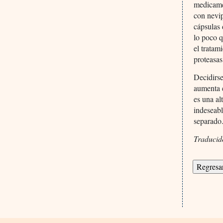
medicame
con nevip
cápsulas 
lo poco q
el tratam
proteasas
Decidirse
aumenta e
es una al
indeseabl
separado
Traducid