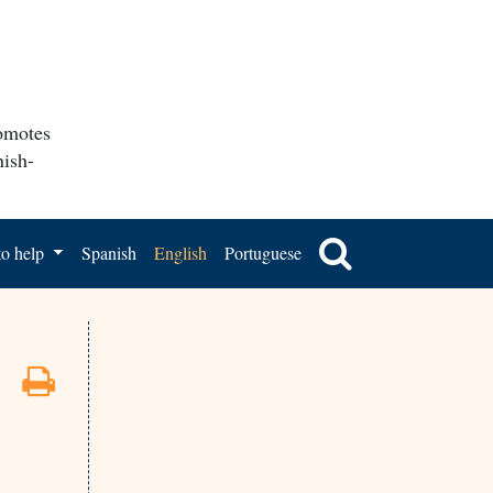
romotes
nish-
o help
Spanish
English
Portuguese