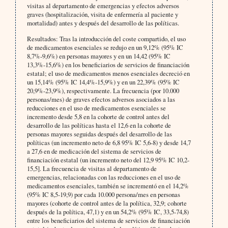
visitas al departamento de emergencias y efectos adversos
graves (hospitalización, visita de enfermería al paciente y
mortalidad) antes y después del desarrollo de las políticas.
Resultados: Tras la introducción del coste compartido, el uso
de medicamentos esenciales se redujo en un 9,12% (95% IC
8,7%-9,6%) en personas mayores y en un 14,42 (95% IC
13,3%-15,6%) en los beneficiarios de servicios de financiación
estatal; el uso de medicamentos menos esenciales decreció en
un 15,14% (95% IC 14,4%-15,9%) y en un 22,39% (95% IC
20,9%-23,9%), respectivamente. La frecuencia (por 10.000
personas/mes) de graves efectos adversos asociados a las
reducciones en el uso de medicamentos esenciales se
incremento desde 5,8 en la cohorte de control antes del
desarrollo de las políticas
hasta el 12,6 en la cohorte de
personas mayores seguidas después del desarrollo de las
políticas (un incremento neto de 6,8 95% IC 5,6-8) y desde 14,7
a 27,6 en de medicación del sistema de servicios de
financiación estatal
(un incremento neto del 12,9 95% IC 10,2-
15,5]. La frecuencia de visitas al departamento de
emergencias, relacionadas
con las reducciones en el uso de
medicamentos esenciales, también se incrementó en el 14,2%
(95% IC 8,5-19,9) por cada 10.000 persona/mes en personas
mayores (cohorte de control antes de la política, 32,9; cohorte
después de la política, 47,1) y en un 54,2% (95% IC, 33,5-74,8)
entre los beneficiarios del sistema de servicios de financiación