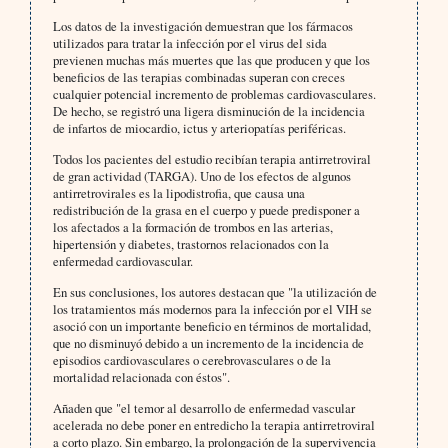
Los datos de la investigación demuestran que los fármacos
utilizados para tratar la infección por el virus del sida
previenen muchas más muertes que las que producen y que los
beneficios de las terapias combinadas superan con creces
cualquier potencial incremento de problemas cardiovasculares.
De hecho, se registró una ligera disminución de la incidencia
de infartos de miocardio, ictus y arteriopatías periféricas.
Todos los pacientes del estudio recibían terapia antirretroviral
de gran actividad (TARGA). Uno de los efectos de algunos
antirretrovirales es la lipodistrofia, que causa una
redistribución de la grasa en el cuerpo y puede predisponer a
los afectados a la formación de trombos en las arterias,
hipertensión y diabetes, trastornos relacionados con la
enfermedad cardiovascular.
En sus conclusiones, los autores destacan que "la utilización de
los tratamientos más modernos para la infección por el VIH se
asoció con un importante beneficio en términos de mortalidad,
que no disminuyó debido a un incremento de la incidencia de
episodios cardiovasculares o cerebrovasculares o de la
mortalidad relacionada con éstos".
Añaden que "el temor al desarrollo de enfermedad vascular
acelerada no debe poner en entredicho la terapia antirretroviral
a corto plazo. Sin embargo, la prolongación de la supervivencia