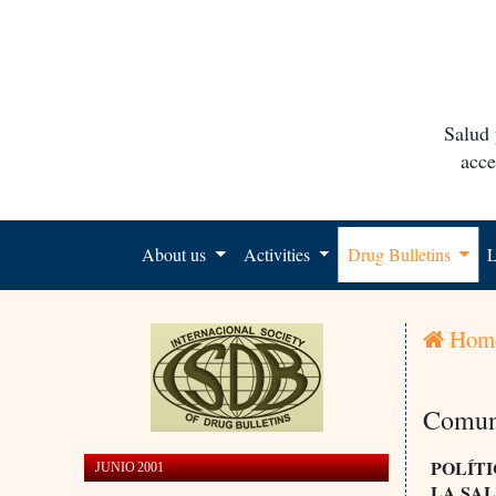
Salud 
acce
About us
Activities
Drug Bulletins
L
Hom
Comun
POLÍT
JUNIO 2001
LA SA