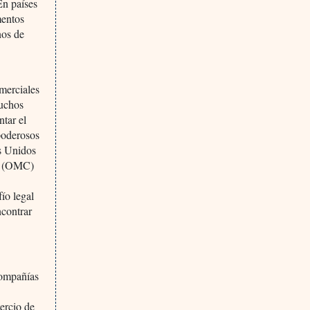
En países
mentos
nos de
merciales
muchos
ntar el
 poderosos
os Unidos
io (OMC)
fío legal
ncontrar
compañías
o
ercio de