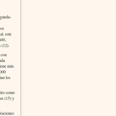
Uganda-
dos
l, este
600,
 (12).
s con
nda
tiene más
2000
tan los
tales como
as (15) y
 Naciones