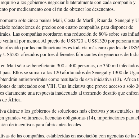
a requirió a los gobiernos negociar bilateralmente con cada compañía y
nto por medicamento con el fin de obtener los descuentos.
 momento sólo cinco países-Malí, Costa de Marfil, Ruanda, Senegal y 
ciado reducciones de precios con cuatro compañías para disponer de
virales. Las compañías acordaron una reducción de 80% sobre sus infla
de venta al por menor. Al precio de US$720 a US$1320 por persona anua
to ofrecido por las multinacionales es todavía más caro que los de US$
US$285 ofrecidos por tres diferentes fabricantes de genéricos de India
 en Malí sólo se beneficiarán 300 a 400 personas, de 350 mil infectado
l país. Ellos se suman a los 120 afortunados de Senegal y 1300 de Uga
btendrán antiretrovirales como resultado de esta iniciativa (13). África 
lones de infectados con VIH. Una iniciativa que provee acceso a sólo 
es claramente una respuesta inadecuada al tremendo desafío que enfren
 de África.
tiva distrae a los gobiernos de soluciones más efectivas y sustentables, 
n grandes volúmenes, licencias obligatorias (14), importaciones paralel
ción de incentivos para fabricantes locales.
ativas de las compañías, establecidas en asociación con agencias de las