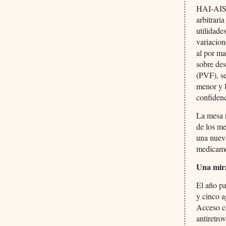
HAI-AIS s
arbitrari
utilidade
variacion
al por ma
sobre des
(PVF), se
menor y l
confidenc
La mesa 
de los m
una nuev
medicame
Una mira
El año pa
y cinco a
Acceso c
antiretro