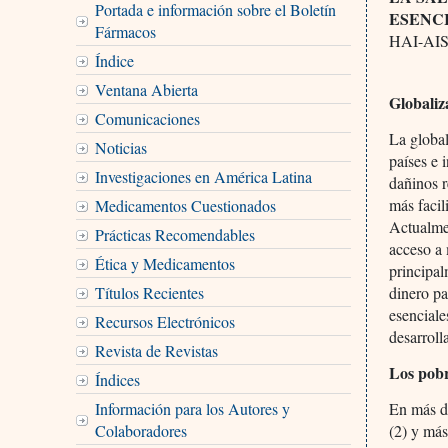
Portada e información sobre el Boletín
ESENC
Fármacos
HAI-AI
Índice
Ventana Abierta
Globaliz
Comunicaciones
La globa
Noticias
países e 
Investigaciones en América Latina
dañinos 
más facil
Medicamentos Cuestionados
Actualmen
Prácticas Recomendables
acceso a 
Ética y Medicamentos
principal
Títulos Recientes
dinero p
esenciale
Recursos Electrónicos
desarroll
Revista de Revistas
Los pobr
Índices
Información para los Autores y
En más de
Colaboradores
(2) y más