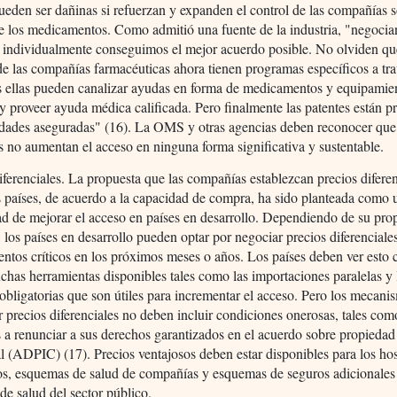
eden ser dañinas si refuerzan y expanden el control de las compañías s
de los medicamentos. Como admitió una fuente de la industria, "negoci
s individualmente conseguimos el mejor acuerdo posible. No olviden qu
e las compañías farmacéuticas ahora tienen programas específicos a tr
es ellas pueden canalizar ayudas en forma de medicamentos y equipamie
 y proveer ayuda médica calificada. Pero finalmente las patentes están p
lidades aseguradas" (16). La OMS y otras agencias deben reconocer que
as no aumentan el acceso en ninguna forma significativa y sustentable.
iferenciales. La propuesta que las compañías establezcan precios difere
s países, de acuerdo a la capacidad de compra, ha sido planteada como 
ad de mejorar el acceso en países en desarrollo. Dependiendo de su pro
, los países en desarrollo pueden optar por negociar precios diferenciale
ntos críticos en los próximos meses o años. Los países deben ver esto
chas herramientas disponibles tales como las importaciones paralelas y 
 obligatorias que son útiles para incrementar el acceso. Pero los mecani
r precios diferenciales no deben incluir condiciones onerosas, tales com
s a renunciar a sus derechos garantizados en el acuerdo sobre propiedad
al (ADPIC) (17). Precios ventajosos deben estar disponibles para los hos
os, esquemas de salud de compañías y esquemas de seguros adicionales 
 de salud del sector público.