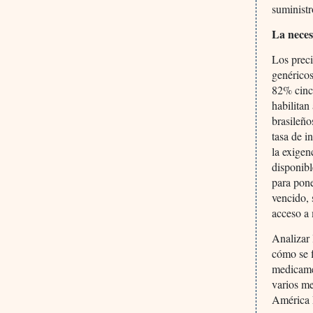
suministr
La neces
Los prec
genéricos
82% cinc
habilitan
brasileño
tasa de i
la exigen
disponibl
para pon
vencido, 
acceso a
Analizar
cómo se f
medicamen
varios me
América L