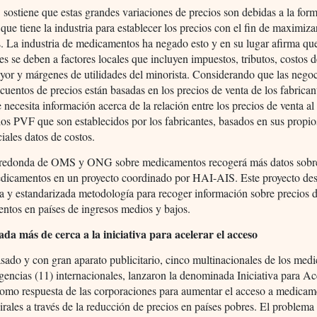
ostiene que estas grandes variaciones de precios son debidas a la for
a que tiene la industria para establecer los precios con el fin de maximiza
s. La industria de medicamentos ha negado esto y en su lugar afirma que
es se deben a factores locales que incluyen impuestos, tributos, costos 
yor y márgenes de utilidades del minorista. Considerando que las nego
cuentos de precios están basadas en los precios de venta de los fabrican
 necesita información acerca de la relación entre los precios de venta al
os PVF que son establecidos por los fabricantes, basados en sus propio
iales datos de costos.
redonda de OMS y ONG sobre medicamentos recogerá más datos sobre
edicamentos en un proyecto coordinado por HAI-AIS. Este proyecto des
a y estandarizada metodología para recoger información sobre precios 
ntos en países de ingresos medios y bajos.
da más de cerca a la iniciativa para acelerar el acceso
sado y con gran aparato publicitario, cinco multinacionales de los med
gencias (11) internacionales, lanzaron la denominada Iniciativa para Ace
omo respuesta de las corporaciones para aumentar el acceso a medicam
virales a través de la reducción de precios en países pobres. El problema