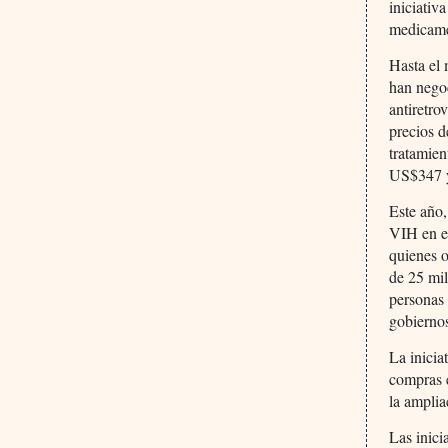
iniciativ
medicame
Hasta el
han nego
antiretro
precios 
tratamien
US$347 y 
Este año,
VIH en e
quienes o
de 25 mil
personas 
gobiernos
La inicia
compras e
la amplia
Las inici