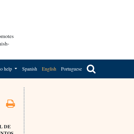
romotes
nish-
o help
Spanish
English
Portuguese
L DE
ENTOS