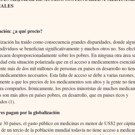
IALES
S
ación: ¿a qué precio?
lización ha traído como consecuencia grandes disparidades, donde algu
individuos se benefician significativamente y muchos otros no. Sus efec
recaen desproporcionadamente sobre los pobres. En ninguna otra área s
idad esta situación polarizada que en el acceso a medicamentos esencial
te más de dos mil millones de personas en países en desarrollo no tie
medicamentos necesarios. Esta falta de acceso se debe a varias razones,
mente a que los precios de los medicamentos son altos y la gente no tien
ara comprarlos. Irónicamente, los precios minoristas de muchos medica
s son más altos en países pobres, en desarrollo, que en países ricos y
ados (1).
es pagan por la globalización
 30 países, el gasto público en medicinas es menor de US$2 per cápita
 de un tercio de la población mundial todavía no tiene acceso a medic