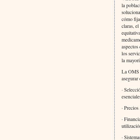
la pobla
soluciona
cómo fija
claras, e
equitativ
medicamen
aspectos 
los servi
la mayorí
La OMS h
asegurar 
· Selecc
esenciale
· Precios
· Financi
utilizaci
· Sistema