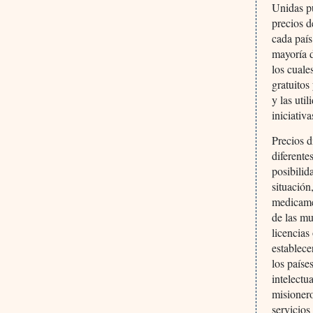
Unidas pu
precios 
cada paí
mayoría d
los cual
gratuitos
y las uti
iniciativ
Precios d
diferente
posibilid
situación
medicame
de las mu
licencias
establece
los paíse
intelectu
misioner
servicios