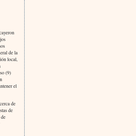
 cayeron
jos
nos
eral de la
ión local,
n
so (9)
an
ntener el
cerca de
stas de
 de
y