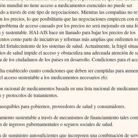
ción mundial no tiene acceso a medicamentos esenciales no puede ser
do a través de este tipo de negociaciones. Mientras las compañías no re
n los precios, lo que posibilitaría que las negociaciones empiecen con r
l problema de acceso causado por los precios no será mejorado en una f
a y sustentable. HAI-AIS hace un llamado para bajar los precios de los
tos como parte de iniciativas y reformas más amplias que enfrenten to
del fortalecimiento de los sistemas de salud. Actualmente, la frágil situa
cios de salud impide el acceso y obstaculiza una adecuada atención de s
a de los ciudadanos de los países en desarrollo. Condiciones para el ac
a establecido cuatro condiciones que deben ser cumplidas para aumen
el acceso sustentable a los medicamentos necesarios (6):
ión racional de medicamentos basada en una lista nacional de medicame
s y protocolos de tratamientos.
 asequibles para gobiernos, proveedores de salud y consumidores.
amiento sustentable a través de mecanismos de financiamiento tales com
ón de ingresos gubernamentales o seguros sociales de salud.
s de suministro autosuficientes que incorporen una combinación de serv