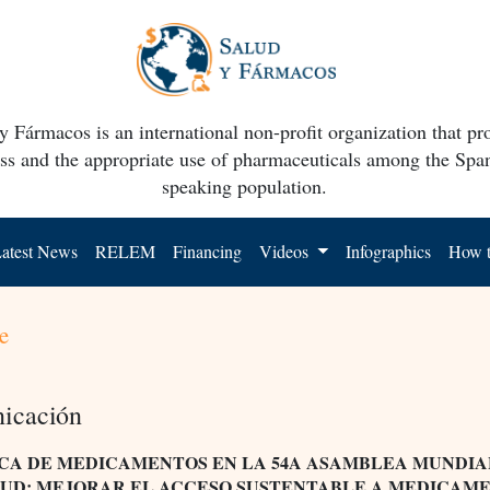
y Fármacos is an international non-profit organization that p
ss and the appropriate use of pharmaceuticals among the Spa
speaking population.
atest News
RELEM
Financing
Videos
Infographics
How t
e
icación
ICA DE MEDICAMENTOS EN LA 54A ASAMBLEA MUNDIA
LUD: MEJORAR EL ACCESO SUSTENTABLE A MEDICAM