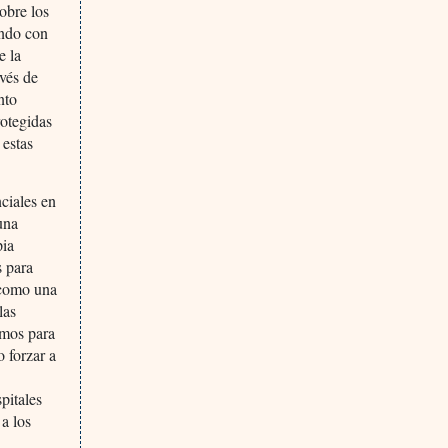
obre los
ando con
e la
avés de
nto
rotegidas
 estas
nciales en
una
pia
s para
 como una
las
smos para
o forzar a
pitales
a los