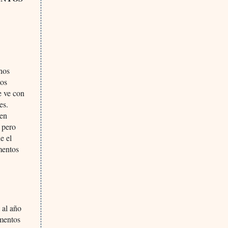
nos
tos
e ve con
es.
nen
 pero
e el
mentos
 al año
amentos