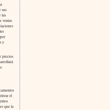
ma
r sus
 las
de ventas
ciaciones
tes
 por
s y
 precios
arrollará
de
icamentos
lerar el
entos
 es que la