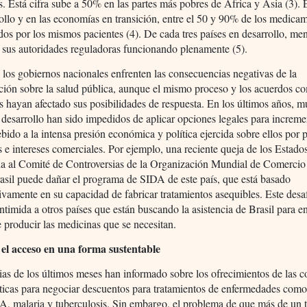
s. Está cifra sube a 50% en las partes más pobres de África y Asia (3). 
ollo y en las economías en transición, entre el 50 y 90% de los medica
os por los mismos pacientes (4). De cada tres países en desarrollo, me
 sus autoridades reguladoras funcionando plenamente (5).
los gobiernos nacionales enfrenten las consecuencias negativas de la
ción sobre la salud pública, aunque el mismo proceso y los acuerdos co
 hayan afectado sus posibilidades de respuesta. En los últimos años, 
 desarrollo han sido impedidos de aplicar opciones legales para increme
bido a la intensa presión económica y política ejercida sobre ellos por
 e intereses comerciales. Por ejemplo, una reciente queja de los Estad
da al Comité de Controversias de la Organización Mundial de Comerc
asil puede dañar el programa de SIDA de este país, que está basado
tivamente en su capacidad de fabricar tratamientos asequibles. Este desa
ntimida a otros países que están buscando la asistencia de Brasil para e
 producir las medicinas que se necesitan.
el acceso en una forma sustentable
ias de los últimos meses han informado sobre los ofrecimientos de las 
ticas para negociar descuentos para tratamientos de enfermedades com
, malaria y tuberculosis. Sin embargo, el problema de que más de un t