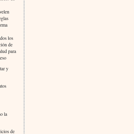
velen
eglas
orma
dos los
ción de
alud para
ceso
tar y
ntos
o la
icios de