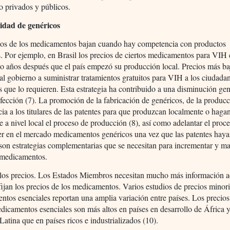
o privados y públicos.
idad de genéricos
ios de los medicamentos bajan cuando hay competencia con productos
. Por ejemplo, en Brasil los precios de ciertos medicamentos para VIH
o años después que el país empezó su producción local. Precios más ba
 al gobierno a suministrar tratamientos gratuitos para VIH a los ciudada
s que lo requieren. Esta estrategia ha contribuido a una disminución gen
nfección (7). La promoción de la fabricación de genéricos, de la producc
cia a los titulares de las patentes para que produzcan localmente o haga
e a nivel local el proceso de producción (8), así como adelantar el proce
er en el mercado medicamentos genéricos una vez que las patentes hay
son estrategias complementarias que se necesitan para incrementar y ma
 medicamentos.
 los precios. Los Estados Miembros necesitan mucho más información a
ijan los precios de los medicamentos. Varios estudios de precios minori
tos esenciales reportan una amplia variación entre países. Los precios
dicamentos esenciales son más altos en países en desarrollo de África 
atina que en países ricos e industrializados (10).