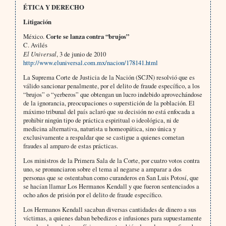
ÉTICA Y DERECHO
Litigación
México.
Corte se lanza contra “brujos”
C. Avilés
El Universal
, 3 de junio de 2010
http://www.eluniversal.com.mx/nacion/178141.html
La Suprema Corte de Justicia de la Nación (SCJN) resolvió que es
válido sancionar penalmente, por el delito de fraude específico, a los
“brujos” o “yerberos” que obtengan un lucro indebido aprovechándose
de la ignorancia, preocupaciones o superstición de la población. El
máximo tribunal del país aclaró que su decisión no está enfocada a
prohibir ningún tipo de práctica espiritual o ideológica, ni de
medicina alternativa, naturista u homeopática, sino única y
exclusivamente a respaldar que se castigue a quienes cometan
fraudes al amparo de estas prácticas.
Los ministros de la Primera Sala de la Corte, por cuatro votos contra
uno, se pronunciaron sobre el tema al negarse a amparar a dos
personas que se ostentaban como curanderos en San Luis Potosí, que
se hacían llamar Los Hermanos Kendall y que fueron sentenciados a
ocho años de prisión por el delito de fraude específico.
Los Hermanos Kendall sacaban diversas cantidades de dinero a sus
víctimas, a quienes daban bebedizos e infusiones para supuestamente