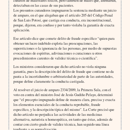
curarlos de malestares físicos, pero también de males que, afirmaban,
detectaban en las casas de sus pacientes.
Los presuntos curanderos impugnaron la sentencia mediante un juicio
de amparo, en el que alegaban que el artículo 205 del Código Penal
de San Luis Potosí, que castiga esa conducta, era inconstitucional,
porque, dijeron, era confuso y por tanto violaba la garantía de exacta
aplicación.
Ese artículo dice que comete delito de fraude específico “quien para
obtener un lucro indebido explota las preocupaciones, las
supersticiones o la ignorancia de las personas, por medio de supuestas
evocaciones de espíritus, adivinaciones o curaciones u otros
procedimientos carentes de validez técnica o científica”.
Los ministros consideraron que dicho artículo no viola ninguna
garantía, pues la descripción del delito de fraude que contiene no da
pauta a la incertidumbre o arbitrariedad de parte de las autoridades,
porque define claramente la conducta castigada.
Al resolver el juicio de amparo 2334/2009, la Primera Sala, con el
voto en contra del ministro José de Jesús Gudiño Pelayo, determinó
que “el precepto impugnado define de manera clara, precisa y exacta
los elementos esenciales de la conducta reprobable, fraude
específico, y la descripción típica del mismo”. La Corte precisó que
dicho artículo no perjudica las actividades de las medicinas
alternativa, naturista u homeopática, en tanto que éstas, además de
contar con cierto grado de validez técnica, han seguido una línea
tendiente a su normalización.