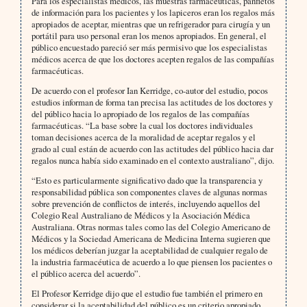
Para los especialistas médicos, las muestras farmacéuticas, panfletos
de información para los pacientes y los lapiceros eran los regalos más
apropiados de aceptar, mientras que un refrigerador para cirugía y un
portátil para uso personal eran los menos apropiados. En general, el
público encuestado pareció ser más permisivo que los especialistas
médicos acerca de que los doctores acepten regalos de las compañías
farmacéuticas.
De acuerdo con el profesor Ian Kerridge, co-autor del estudio, pocos
estudios informan de forma tan precisa las actitudes de los doctores y
del público hacia lo apropiado de los regalos de las compañías
farmacéuticas. “La base sobre la cual los doctores individuales
toman decisiones acerca de la moralidad de aceptar regalos y el
grado al cual están de acuerdo con las actitudes del público hacia dar
regalos nunca había sido examinado en el contexto australiano”, dijo.
“Esto es particularmente significativo dado que la transparencia y
responsabilidad pública son componentes claves de algunas normas
sobre prevención de conflictos de interés, incluyendo aquellos del
Colegio Real Australiano de Médicos y la Asociación Médica
Australiana. Otras normas tales como las del Colegio Americano de
Médicos y la Sociedad Americana de Medicina Interna sugieren que
los médicos deberían juzgar la aceptabilidad de cualquier regalo de
la industria farmacéutica de acuerdo a lo que piensen los pacientes o
el público acerca del acuerdo”.
El Profesor Kerridge dijo que el estudio fue también el primero en
considerar si la aceptabilidad del público es un criterio apropiado