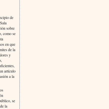
incipio de
 Sala
ción sobre
o, como se
sta
sos en que
mites de la
alores y
o,
ficientes,
un artículo
asión a la
dos
ién
úblico, se
de la