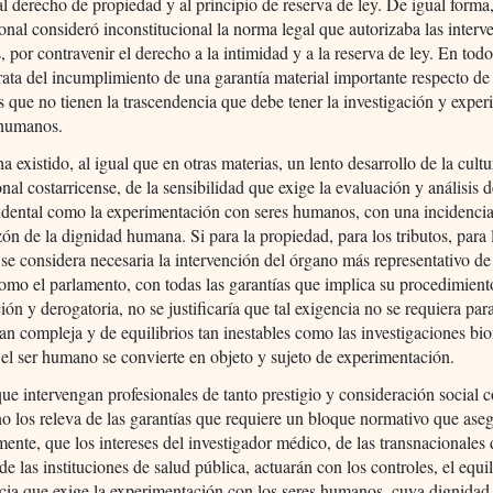
al derecho de propiedad y al principio de reserva de ley. De igual forma,
onal consideró inconstitucional la norma legal que autorizaba las interv
s, por contravenir el derecho a la intimidad y a la reserva de ley. En todo
trata del incumplimiento de una garantía material importante respecto de
s que no tienen la trascendencia que debe tener la investigación y expe
 humanos.
a existido, al igual que en otras materias, un lento desarrollo de la cultu
onal costarricense, de la sensibilidad que exige la evaluación y análisis 
ndental como la experimentación con seres humanos, con una incidencia
zón de la dignidad humana. Si para la propiedad, para los tributos, para 
 se considera necesaria la intervención del órgano más representativo de 
omo el parlamento, con todas las garantías que implica su procedimient
ón y derogatoria, no se justificaría que tal exigencia no se requiera par
tan compleja y de equilibrios tan inestables como las investigaciones bi
 el ser humano se convierte en objeto y sujeto de experimentación.
ue intervengan profesionales de tanto prestigio y consideración social 
o los releva de las garantías que requiere un bloque normativo que ase
ente, que los intereses del investigador médico, de las transnacionales 
de las instituciones de salud pública, actuarán con los controles, el equil
cia que exige la experimentación con los seres humanos, cuya dignidad