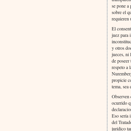
se pone a 
sobre el q
requieren 
El consent
juez para 
inconstitu
y otros do
jueces, ni
de poseer 
respeto a 
Nuremberg,
propicie c
tema, sea 
Observen q
ocurrido q
declaracio
Eso sería 
del Trata
jurídico t