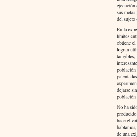
ejecución 
sus metas 
del sujeto
En la exp
límites en
obtiene el
logran uti
tangibles,
interesant
población 
patentadas
experiment
dejarse si
población 
No ha sido
producido,
hace el vo
hablamos, 
de una exi