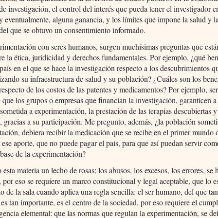
de investigación, el control del interés que pueda tener el investigador e
y eventualmente, alguna ganancia, y los límites que impone la salud y l
 del que se obtuvo un consentimiento informado.
erimentación con seres humanos, surgen muchísimas preguntas que está
tre la ética, juridicidad y derechos fundamentales. Por ejemplo, ¿qué ben
 país en el que se hace la investigación respecto a los descubrimientos q
lizando su infraestructura de salud y su población? ¿Cuáles son los bene
 respecto de los costos de las patentes y medicamentos? Por ejemplo, ser
e que los grupos o empresas que financian la investigación, garanticen a
sometida a experimentación, la prestación de las terapias descubiertas y
, gracias a su participación. Me pregunto, además, ¿la población somet
ación, debiera recibir la medicación que se recibe en el primer mundo 
n ese aporte, que no puede pagar el país, para que así puedan servir co
base de la experimentación?
 esta materia un lecho de rosas; los abusos, los excesos, los errores, se 
 por eso se requiere un marco constitucional y legal aceptable, que lo e
to de la sala cuando aplica una regla sencilla: el ser humano, del que ta
es tan importante, es el centro de la sociedad, por eso requiere el cump
gencia elemental: que las normas que regulan la experimentación, se de