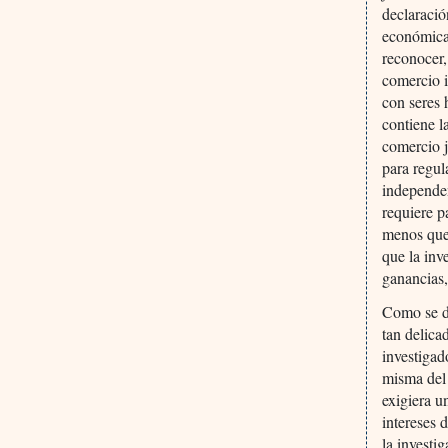
declaració
económicas
reconocer,
comercio i
con seres 
contiene l
comercio j
para regul
independen
requiere p
menos que 
que la inv
ganancias,
Como se d
tan delica
investigad
misma del 
exigiera u
intereses 
la investi