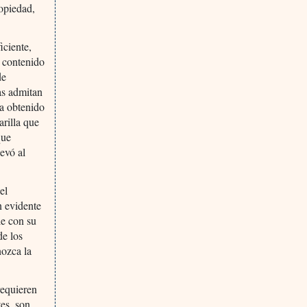
ropiedad,
iciente,
y contenido
de
as admitan
ha obtenido
arilla que
que
levó al
el
n evidente
le con su
de los
nozca la
requieren
tes, son