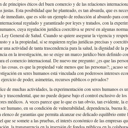
n de principios éticos del buen comercio y de las relaciones internacion
 justas. Esta posibilidad que he planteado, es tan absurda, que es nece
 de inmediato, que es sólo un ejemplo de reducción al absurdo para co
nternacional regulado y garantizado por leyes y tratados, con la experi
humanos, cuya regulación jurídica coercitiva se prevé en algunas norm
a Ley General de Salud. Cuando se quiere asegurar la vigencia y respet
usto y a la propiedad, sí se requieren reglas jurídicas precisas y coerciti
ar una actividad de tanta trascendencia para la salud, la dignidad de la p
cia en la investigación, no se exige un marco jurídico bien definido co
ara el comercio internacional. De nuevo me pregunto: ¿es que las perso
las cosas, es que la propiedad vale menos que las personas?; ¿acaso se
estigación en seres humanos está vinculada con poderosos intereses ec
 ejercicio de poder, asimetrías, recursos públicos o privados?
ice de muchas actividades, la experimentación con seres humanos es u
da y trascendental, que no puede dejarse bajo el control exclusivo de los
ores médicos. A veces parece que lo que es tan obvio, tan evidente, la e
ser humano, en su condición de vulnerabilidad, dependencia, buena fe,
n elenco de garantías que permita alcanzar ese delicado equilibrio entre 
del que se somete a las pruebas, el interés económico de las empresas qu
gación, la transparencia en la inversión de fondos públicos en la colabor