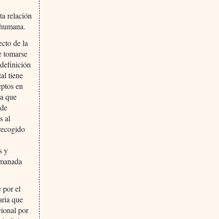
ta relación
d humana.
cto de la
e tomarse
 definición
al tiene
eptos en
la que
 de
s al
 recogido
s y
 emanada
 por el
aria que
cional por