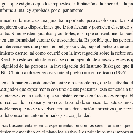
l igual que exigimos que los impuestos, la limitación a la libertad, a la p
nforme a una ley aprobada por el parlamento.
imiento informado es una garantía importante, pero es obviamente insuf
requieren otras disposiciones que le fortalezcan y potencien el sentido 
rantía. Si no existen garantías y controles, el simple consentimiento pue
e en una formalidad carente de trascendencia. Es posible que las person
a intervenciones que ponen en peligro su vida, bajo el pretexto que se 
imiento escrito, tal como ocurrió con la investigación sobre la fiebre am
 Reed. En este sentido debe citarse como ejemplo de abusos y excesos 
a dignidad de las personas, la investigación del Instituto Tuskegee, que l
 Bill Clinton a ofrecer excusas ante el pueblo norteamericano (1995).
dental tomar en consideración, entre otros problemas, que la actividad d
estigador que experimenta con uno de sus pacientes, está sometida a u
de intereses, en la medida que su misión como científico no es compatib
 médico, de no dañar y promover la salud de su paciente. Este es uno 
problemas que no se resuelven con una declaración normativa que reco
a del consentimiento informado y su exigibilidad.
pios trascendentales en la experimentación con los seres humanos que 
imiento específico en el plano legislativo. Los principios más importan