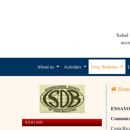
Salud 
acce
About us
Activities
Drug Bulletins
L
Hom
ENSAYO
Comunica
JULIO 2010
Costa Ric