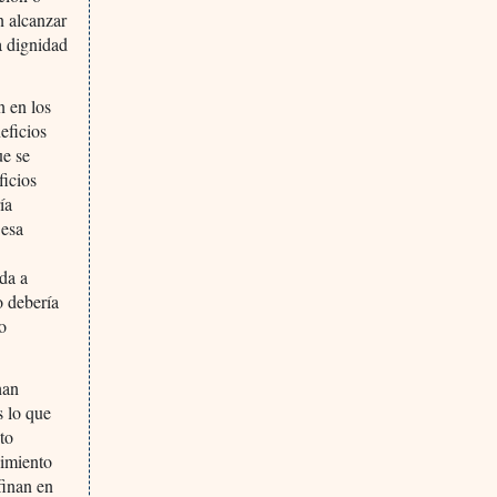
n alcanzar
a dignidad
n en los
eficios
ue se
ficios
ía
 esa
ida a
o debería
mo
han
s lo que
nto
limiento
finan en