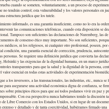
prueba cuando se someten, voluntariamente, a un proceso de experimen
ue no tendrán control; esta vulnerabilidad y los valores personales en ju
una estructura jurídica que los tutele.
imiento informado, es una garantía insuficiente, como no lo era la orde
intervenir las comunicaciones telefónicas, cuando esta disposición se de
cional. Tampoco son suficientes las declaraciones de Nuremberg, las de
cumentos de consenso ético muy importante. No son suficientes, porque
 los médicos, ni los religiosos, ni cualquier otro profesional, poseen, por
tal condición, una garantía esencial de corrección, prudencia, autocont
las personas. Se requiere una definición jurídica que convierta las decla
 Helsinki y las exigencias de la dignidad humana, en un marco jurídi
ontroles transparentes para que la salud y la dignidad de la persona, cen
el valor esencial en todas estas actividades de experimentación biomédic
ue a los inversores, a las transnacionales, las industrias, etc., nunca se 
ue para asegurarse una actividad económica digna de confianza, se fir
nes sobre principios éticos para que así todos podamos vivir en paz y p
impensable. Con esa perspectiva nunca habríamos tenido la discusión tan
do de Libre Comercio con los Estados Unidos, si en lugar de un docume
an extenso y detallado y de tanta coercitividad, hubiéramos firmado una