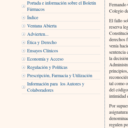
Portada e información sobre el Boletín
Fernando C
Fármacos
Colegio d
Índice
El fallo s
Ventana Abierta
reserva le
Constituci
Advierten...
derechos 
Ética y Derecho
venía haci
Ensayos Clínicos
sentencia 
la decisió
Economía y Acceso
Administra
Regulación y Políticas
principios
Prescripción, Farmacia y Utilización
reconocién
tal como o
Información para los Autores y
del código
Colaboradores
intimidad 
Por supues
asignatura
denominado
regulen po