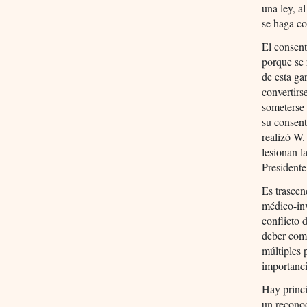
una ley, a
se haga co
El consent
porque se 
de esta ga
convertirs
someterse 
su consent
realizó W.
lesionan l
Presidente
Es trascen
médico-inv
conflicto 
deber como
múltiples 
importanci
Hay princi
un reconoc