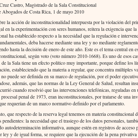
ruz Castro, Magistrado de la Sala Constitucional
e Abogados de Costa Rica, 1 de mayo 2010
obre la acción de inconstitucionalidad interpuesta por la violación del pr
gal en la experimentación con seres humanos, reitera la exigencia que la
onal ha establecido respecto a la necesidad que la regulación e interven
fundamentales, deba hacerse mediante una ley y no mediante reglament
endo hasta la decisión de enero de este año. Este es el tema central en e
constitucional, según voto (voto número 2010-1668). Es uno de esos ca
n de la Sala tiene un efecto político muy importante, porque define los lí
ción, estableciendo que la materia a regular, que concentra múltiples v
, no puede ser definida en su marco de regulación, por el poder ejecutiv
dose, además, que las normas de la Ley General de Salud, resultan insu
currió cuando resolvió que las intervenciones telefónicas, reguladas en 
 procesal penal de 1973, eran inconstitucionales, por tratarse de una inv
que requerían de un marco normativo definido por el parlamento.
to, que respecto de la reserva legal tenemos en materia constitucional 
s pendientes: la necesidad que el trasiego de los datos personales, tamb
 autodeterminación informativa, aunque estén en registros de acceso p
r ley y de igual forma, se requiere que la ejecución de la pena privativa 