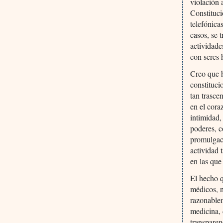
violación 
Constituci
telefónica
casos, se 
actividade
con seres
Creo que h
constituci
tan trasce
en el cora
intimidad,
poderes, c
promulgaci
actividad 
en las que
El hecho q
médicos, n
razonablem
medicina, 
transparen