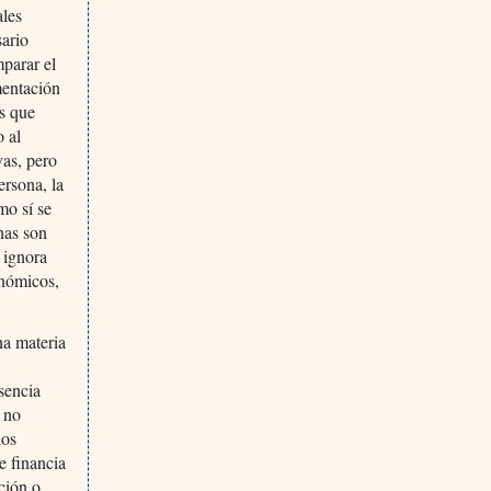
ales
sario
mparar el
mentación
as que
o al
vas, pero
ersona, la
mo sí se
nas son
 ignora
onómicos,
na materia
sencia
 no
los
e financia
ación o