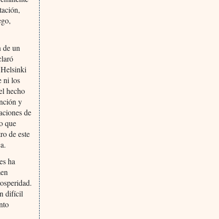
tación,
ego,
n de un
claró
 Helsinki
 ni los
 el hecho
ención y
raciones de
co que
tro de este
a.
les ha
men
rosperidad.
 difícil
nto