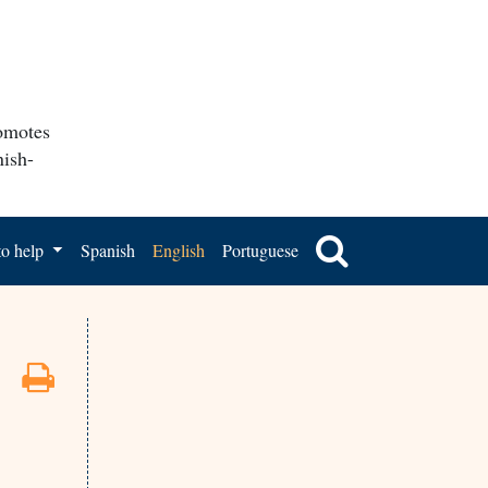
romotes
nish-
o help
Spanish
English
Portuguese