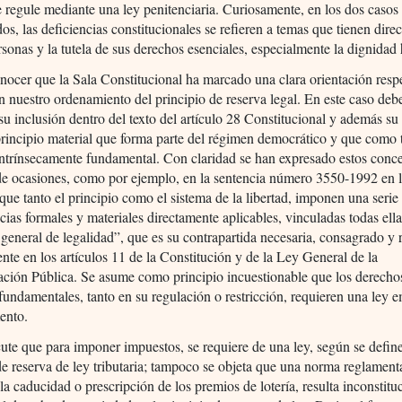
se regule mediante una ley penitenciaria. Curiosamente, en los dos casos
s, las deficiencias constitucionales se refieren a temas que tienen direc
rsonas y la tutela de sus derechos esenciales, especialmente la dignida
ocer que la Sala Constitucional ha marcado una clara orientación respe
n nuestro ordenamiento del principio de reserva legal. En este caso deb
su inclusión dentro del texto del artículo 28 Constitucional y además su
incipio material que forma parte del régimen democrático y que como t
ntrínsecamente fundamental. Con claridad se han expresado estos conc
de ocasiones, como por ejemplo, en la sentencia número 3550-1992 en 
que tanto el principio como el sistema de la libertad, imponen una serie
ias formales y materiales directamente aplicables, vinculadas todas ella
 general de legalidad”, que es su contrapartida necesaria, consagrado y
nte en los artículos 11 de la Constitución y de la Ley General de la
ción Pública. Se asume como principio incuestionable que los derecho
 fundamentales, tanto en su regulación o restricción, requieren una ley
ento.
ute que para imponer impuestos, se requiere de una ley, según se define
de reserva de ley tributaria; tampoco se objeta que una norma reglament
la caducidad o prescripción de los premios de lotería, resulta inconstitu