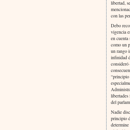
libertad, 
mencionado
con las pe
Debo recon
vigencia e
en cuenta 
como un pr
un rango i
infinidad 
consideró 
consecuenc
“principio
especialme
Administra
libertades
del parlam
Nadie disc
principio 
determine 