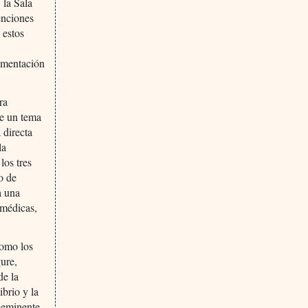
 la Sala
enciones
 estos
rimentación
ra
de un tema
 directa
la
los tres
o de
a una
omédicas,
como los
gure,
de la
ibrio y la
 eminente