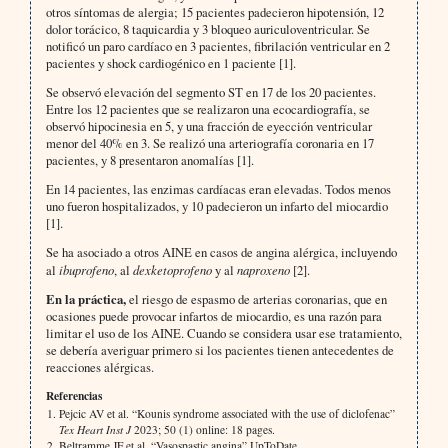
otros síntomas de alergia; 15 pacientes padecieron hipotensión, 12
dolor torácico, 8 taquicardia y 3 bloqueo auriculoventricular. Se
notificó un paro cardíaco en 3 pacientes, fibrilación ventricular en 2
pacientes y shock cardiogénico en 1 paciente [1].
Se observó elevación del segmento ST en 17 de los 20 pacientes.
Entre los 12 pacientes que se realizaron una ecocardiografía, se
observó hipocinesia en 5, y una fracción de eyección ventricular
menor del 40% en 3. Se realizó una arteriografía coronaria en 17
pacientes, y 8 presentaron anomalías [1].
En 14 pacientes, las enzimas cardíacas eran elevadas. Todos menos
uno fueron hospitalizados, y 10 padecieron un infarto del miocardio
[1].
Se ha asociado a otros AINE en casos de angina alérgica, incluyendo
al
ibuprofeno
, al
dexketoprofeno
y al
naproxeno
[2].
En la práctica,
el riesgo de espasmo de arterias coronarias, que en
ocasiones puede provocar infartos de miocardio, es una razón para
limitar el uso de los AINE. Cuando se considera usar ese tratamiento,
se debería averiguar primero si los pacientes tienen antecedentes de
reacciones alérgicas.
Referencias
Pejcic AV et al. “Kounis syndrome associated with the use of diclofenac”
Tex Heart Inst J
2023; 50 (1) online: 18 pages.
Beltramme JF et al. “Vasospastic angina” UpToDate.