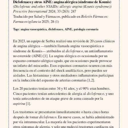
Diclofenaco y otros AINE: angina alérgica (síndrome de Kounis)
(Diclofenac and other NSAIDs: allergic angina (Kounis syndrome))
Prescrire International
2024; 33 (263): 247
Traducido por Salud y Fármacos, publicado en
Boletín Fármacos:
Farmacovigilancia
2025; 28 (1)
Tags: angina vasoespástica, diclofenaco, AINE, patología coronaria
En 2023, un equipo de Serbia realizó una revisión de 20 casos clínicos
de angina alérgica —también llamada angina vasoespástica o
síndrome de Kounis— atribuidos al
diclofenaco
, un antiinflamatorio
no esteroide (AINE) [1]. La angina alérgica es ocasionada por un
espasmo coronario alérgico agudo, que en ocasiones puede provocar
un infarto del miocardio. Esos espasmos coronarios ocurren con más
frecuencia en el contexto del shock anafiláctico, pero pueden ser
aislados. Las histaminas y otros mediadores inflamatorios participan
en la inducción del espasmo de arterias coronarias [1,2].
Los 20 pacientes tenían entre 34 y 81 años, y el 90% eran hombres.
Cinco pacientes tenían antecedentes de alergia al
diclofenaco
, y uno
tenía antecedentes de un ataque grave de asma causado por la
aspirina
[1].
Los trastornos se presentaron inmediatamente o hasta cinco horas
después de tomar
diclofenaco
. En nueve casos, se había administrado
por vía intramuscular. La mayoría de los pacientes experimentaron
otros síntomas de alergia, y solo uno padeció trastornos cardíacos sin