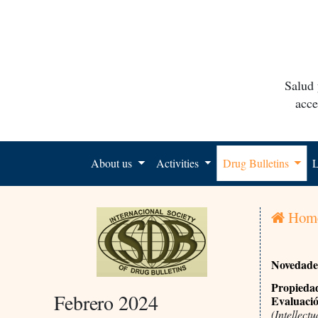
Salud 
acce
About us
Activities
Drug Bulletins
L
Hom
Novedades
Propiedad 
Febrero 2024
Evaluació
(Intellec