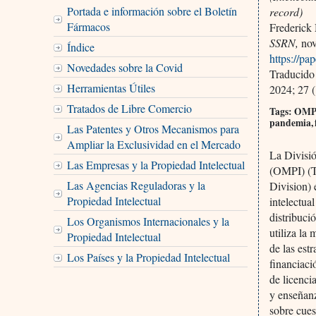
Portada e información sobre el Boletín
record)
Fármacos
Frederick 
SSRN,
nov
Índice
https://pa
Novedades sobre la Covid
Traducido
Herramientas Útiles
2024; 27 (
Tratados de Libre Comercio
Tags: OMPI,
pandemia, 
Las Patentes y Otros Mecanismos para
Ampliar la Exclusividad en el Mercado
La Divisió
Las Empresas y la Propiedad Intelectual
(OMPI) (T
Las Agencias Reguladoras y la
Division) 
Propiedad Intelectual
intelectual
distribuci
Los Organismos Internacionales y la
utiliza la
Propiedad Intelectual
de las est
Los Países y la Propiedad Intelectual
financiaci
de licenci
y enseñanz
sobre cues