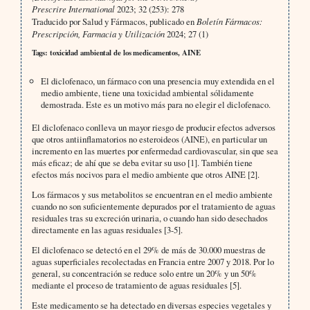
Prescrire International
2023; 32 (253): 278
Traducido por Salud y Fármacos, publicado en
Boletín Fármacos:
Prescripción, Farmacia y Utilización
2024; 27 (1)
Tags: toxicidad ambiental de los medicamentos, AINE
El diclofenaco, un fármaco con una presencia muy extendida en el
medio ambiente, tiene una toxicidad ambiental sólidamente
demostrada. Este es un motivo más para no elegir el diclofenaco.
El diclofenaco conlleva un mayor riesgo de producir efectos adversos
que otros antiinflamatorios no esteroideos (AINE), en particular un
incremento en las muertes por enfermedad cardiovascular, sin que sea
más eficaz; de ahí que se deba evitar su uso [1]. También tiene
efectos más nocivos para el medio ambiente que otros AINE [2].
Los fármacos y sus metabolitos se encuentran en el medio ambiente
cuando no son suficientemente depurados por el tratamiento de aguas
residuales tras su excreción urinaria, o cuando han sido desechados
directamente en las aguas residuales [3-5].
El diclofenaco se detectó en el 29% de más de 30.000 muestras de
aguas superficiales recolectadas en Francia entre 2007 y 2018. Por lo
general, su concentración se reduce solo entre un 20% y un 50%
mediante el proceso de tratamiento de aguas residuales [5].
Este medicamento se ha detectado en diversas especies vegetales y