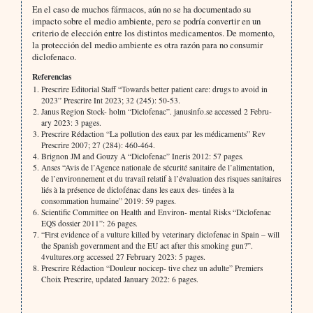
En el caso de muchos fármacos, aún no se ha documentado su
impacto sobre el medio ambiente, pero se podría convertir en un
criterio de elección entre los distintos medicamentos. De momento,
la protección del medio ambiente es otra razón para no consumir
diclofenaco.
Referencias
Prescrire Editorial Staff “Towards better patient care: drugs to avoid in
2023” Prescrire Int 2023; 32 (245): 50-53.
Janus Region Stock- holm “Diclofenac”. janusinfo.se accessed 2 Febru-
ary 2023: 3 pages.
Prescrire Rédaction “La pollution des eaux par les médicaments” Rev
Prescrire 2007; 27 (284): 460-464.
Brignon JM and Gouzy A “Diclofenac” Ineris 2012: 57 pages.
Anses “Avis de l’Agence nationale de sécurité sanitaire de l’alimentation,
de l’environnement et du travail relatif à l’évaluation des risques sanitaires
liés à la présence de diclofénac dans les eaux des- tinées à la
consommation humaine” 2019: 59 pages.
Scientific Committee on Health and Environ- mental Risks “Diclofenac
EQS dossier 2011”: 26 pages.
“First evidence of a vulture killed by veterinary diclofenac in Spain – will
the Spanish government and the EU act after this smoking gun?”.
4vultures.org accessed 27 February 2023: 5 pages.
Prescrire Rédaction “Douleur nocicep- tive chez un adulte” Premiers
Choix Prescrire, updated January 2022: 6 pages.