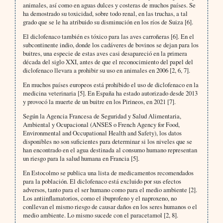
animales, así como en aguas dulces y costeras de muchos países. Se
ha demostrado su toxicidad, sobre todo renal, en las truchas, a tal
grado que se le ha atribuido su disminución en los ríos de Suiza [6].
El diclofenaco también es tóxico para las aves carroñeras [6]. En el
subcontinente indio, donde los cadáveres de bovinos se dejan para los
buitres, una especie de estas aves casi desapareció en la primera
década del siglo XXI, antes de que el reconocimiento del papel del
diclofenaco llevara a prohibir su uso en animales en 2006 [2, 6, 7].
En muchos países europeos está prohibido el uso de diclofenaco en la
medicina veterinaria [5]. En España ha estado autorizado desde 2013
y provocó la muerte de un buitre en los Pirineos, en 2021 [7].
Según la Agencia Francesa de Seguridad y Salud Alimentaria,
Ambiental y Ocupacional (ANSES o French Agency for Food,
Environmental and Occupational Health and Safety), los datos
disponibles no son suficientes para determinar si los niveles que se
han encontrado en el agua destinada al consumo humano representan
un riesgo para la salud humana en Francia [5].
En Estocolmo se publica una lista de medicamentos recomendados
para la población. El diclofenaco está excluido por sus efectos
adversos, tanto para el ser humano como para el medio ambiente [2].
Los antiinflamatorios, como el ibuprofeno y el naproxeno, no
conllevan el mismo riesgo de causar daños en los seres humanos o el
medio ambiente. Lo mismo sucede con el paracetamol [2, 8].