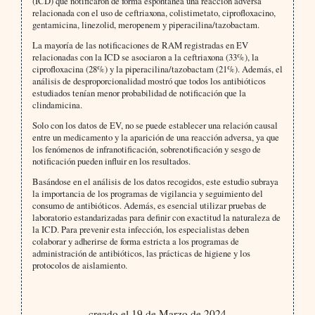
(ICD) que notificaron de forma espontánea una reacción adversa
relacionada con el uso de ceftriaxona, colistimetato, ciprofloxacino,
gentamicina, linezolid, meropenem y piperacilina/tazobactam.
La mayoría de las notificaciones de RAM registradas en EV
relacionadas con la ICD se asociaron a la ceftriaxona (33%), la
ciprofloxacina (28%) y la piperacilina/tazobactam (21%). Además, el
análisis de desproporcionalidad mostró que todos los antibióticos
estudiados tenían menor probabilidad de notificación que la
clindamicina.
Solo con los datos de EV, no se puede establecer una relación causal
entre un medicamento y la aparición de una reacción adversa, ya que
los fenómenos de infranotificación, sobrenotificación y sesgo de
notificación pueden influir en los resultados.
Basándose en el análisis de los datos recogidos, este estudio subraya
la importancia de los programas de vigilancia y seguimiento del
consumo de antibióticos. Además, es esencial utilizar pruebas de
laboratorio estandarizadas para definir con exactitud la naturaleza de
la ICD. Para prevenir esta infección, los especialistas deben
colaborar y adherirse de forma estricta a los programas de
administración de antibióticos, las prácticas de higiene y los
protocolos de aislamiento.
creado el 19 de Marzo de 2024