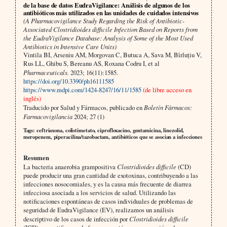
de la base de datos EudraVigilance: Análisis de algunos de los
antibióticos más utilizados en las unidades de cuidados intensivos
(A Pharmacovigilance Study Regarding the Risk of Antibiotic-
Associated Clostridioides difficile Infection Based on Reports from
the EudraVigilance Database: Analysis of Some of the Most Used
Antibiotics in Intensive Care Units)
Vintila BI, Arseniu AM, Morgovan C, Butuca A, Sava M, Bîrluțiu V,
Rus LL, Ghibu S, Bereanu AS, Roxana Codru I, et al
Pharmaceuticals.
2023; 16(11):1585.
https://doi.org/10.3390/ph16111585
https://www.mdpi.com/1424-8247/16/11/1585
(de libre acceso en
inglés)
Traducido por Salud y Fármacos, publicado en
Boletín Fármacos:
Farmacovigilancia
2024; 27 (1)
Tags: ceftriaxona, colistimetato, ciprofloxacino, gentamicina, linezolid,
meropenem, piperacilina/tazobactam, antibióticos que se asocian a infecciones
Resumen
La bacteria anaerobia grampositiva
Clostridioides difficile
(CD)
puede producir una gran cantidad de exotoxinas, contribuyendo a las
infecciones nosocomiales, y es la causa más frecuente de diarrea
infecciosa asociada a los servicios de salud. Utilizando las
notificaciones espontáneas de casos individuales de problemas de
seguridad de EudraVigilance (EV), realizamos un análisis
descriptivo de los casos de infección por
Clostridioides difficile