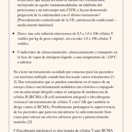
incluyendo un agente inmunomodulador, un inhibidor del
proteasoma y un anticuerpo anti-CD38, y hayan demostrado
progresión de la enfermedad con el último tratamiento”.
[Procedimiento centralizado de la UE, autorización condicional –
medicamento huérfano]
Dosis: una sola infusión intravenosa de 0,5 a 1,0 x 106 células T
viables por kg de peso corporal, sin exceder 1,0 x 108 células T
viables.
Condiciones de almacenamiento: almacenamiento y transporte en
la fase de vapor de nitrógeno líquido, a una temperatura de -120°C
o inferior.
No existe un tratamiento acordado por consenso para los pacientes
con mieloma múltiple cuando han fracasado varios tratamientos [1-
3]. Dos tratamientos que se pueden considerar en el marco de un
ensayo clínico son belantamab mafodotin (un citotóxico conjugado
con un anticuerpo dirigido contra el antígeno de maduración de
células B [BCMA o B-cell maturation antigen]) o idecabtageno
vicleucel (un tratamiento de células T con CAR que también se
dirige contra el BCMA). Posiblemente prolonguen la supervivencia
de los pacientes que parecen encontrarse lo suficientemente bien
como para tolerar sus efectos adversos graves y potencialmente
mortales [3].
Ciltacabtagén autoleucel es otra terapia de células T anti-BCMA