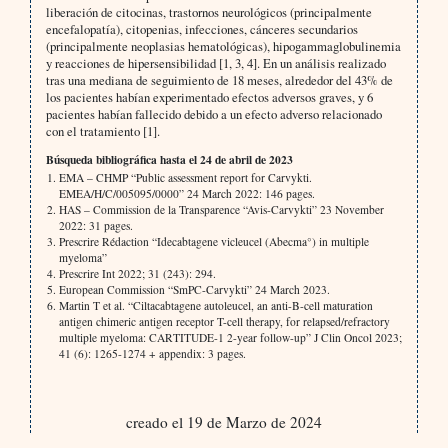
liberación de citocinas, trastornos neurológicos (principalmente
encefalopatía), citopenias, infecciones, cánceres secundarios
(principalmente neoplasias hematológicas), hipogammaglobulinemia
y reacciones de hipersensibilidad [1, 3, 4]. En un análisis realizado
tras una mediana de seguimiento de 18 meses, alrededor del 43% de
los pacientes habían experimentado efectos adversos graves, y 6
pacientes habían fallecido debido a un efecto adverso relacionado
con el tratamiento [1].
Búsqueda bibliográfica hasta el 24 de abril de 2023
EMA – CHMP “Public assessment report for Carvykti.
EMEA/H/C/005095/0000” 24 March 2022: 146 pages.
HAS – Commission de la Transparence “Avis-Carvykti” 23 November
2022: 31 pages.
Prescrire Rédaction “Idecabtagene vicleucel (Abecma°) in multiple
myeloma”
Prescrire Int 2022; 31 (243): 294.
European Commission “SmPC-Carvykti” 24 March 2023.
Martin T et al. “Ciltacabtagene autoleucel, an anti-B-cell maturation
antigen chimeric antigen receptor T-cell therapy, for relapsed/refractory
multiple myeloma: CARTITUDE-1 2-year follow-up” J Clin Oncol 2023;
41 (6): 1265-1274 + appendix: 3 pages.
creado el 19 de Marzo de 2024