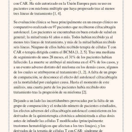
con CAR. Ha sido autorizado en la Unión Europea para su uso en
pacientes con mieloma múltiple que haya progresado tras al menos
tres líneas de tratamiento [1, 4].
Su evaluación clínica se basa principalmente en un ensayo clínico no
comparativo realizado en 97 pacientes que recibieron ciltacabtagén
autoleucel. Los pacientes se encontraban en buen estado de salud en
general; la mitad tenía 61 años o más. Todos habían recibido ya al
menos tres líneas de tratamiento, y más de la mitad habían recibido
seis líneas. Ninguno de ellos había recibido terapia de células T con
CAR o terapia dirigida contra el BCMA [1, 2, 5]. Tras una mediana
de seguimiento de unos 28 meses, el 31% de los pacientes habían
fallecido. La muerte se atribuyó al mieloma en el 47% de los casos, y
a un evento adverso distinto del mieloma en los demás casos, algunos
de los cuales se atribuyeron al tratamiento [1, 2]. A falta de un grupo
de comparación, se desconoce el efecto del autoleucel ciltacabtagén
en la mortalidad por cualquier causa. Hasta el momento de este
análisis, una cuarta parte de los pacientes había recibido otro
tratamiento tras la progresión de su mieloma [2].
Dejando a un lado las incertidumbres provocadas por la falta de un
grupo de comparación y el reducido número de pacientes estudiados,
los efectos adversos del ciltacabtagén autoleucel consistieron en los
derivados de la quimioterapia citotóxica administrada a altas dosis
antes de infundir las células T modificadas (principalmente
trastornos hematológicos que afectan a los tres linajes), y los
derivados de la terapia de células T con CAR: síndrome de