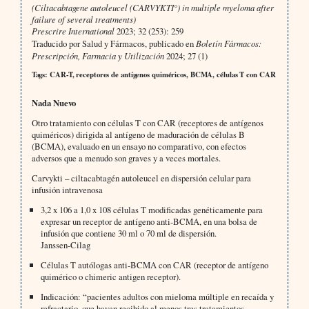
(Ciltacabtagene autoleucel (CARVYKTI°) in multiple myeloma after
failure of several treatments)
Prescrire International
2023; 32 (253): 259
Traducido por Salud y Fármacos, publicado en
Boletín Fármacos:
Prescripción, Farmacia y Utilización
2024; 27 (1)
Tags: CAR-T, receptores de antígenos quiméricos, BCMA, células T con CAR
Nada Nuevo
Otro tratamiento con células T con CAR (receptores de antígenos
quiméricos) dirigida al antígeno de maduración de células B
(BCMA), evaluado en un ensayo no comparativo, con efectos
adversos que a menudo son graves y a veces mortales.
Carvykti – ciltacabtagén autoleucel en dispersión celular para
infusión intravenosa
3,2 x 106 a 1,0 x 108 células T modificadas genéticamente para
expresar un receptor de antígeno anti-BCMA, en una bolsa de
infusión que contiene 30 ml o 70 ml de dispersión.
Janssen-Cilag
Células T autólogas anti-BCMA con CAR (receptor de antígeno
quimérico o chimeric antigen receptor).
Indicación: “pacientes adultos con mieloma múltiple en recaída y
refractario, que hayan recibido al menos tres tratamientos,