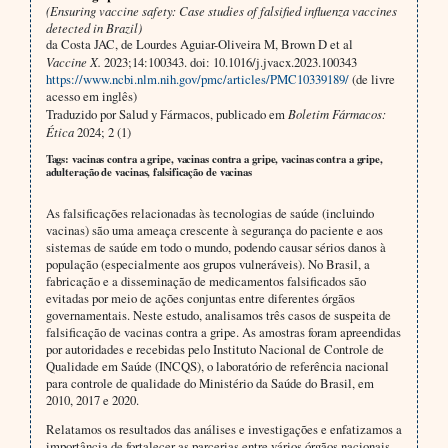
(Ensuring vaccine safety: Case studies of falsified influenza vaccines
detected in Brazil)
da Costa JAC, de Lourdes Aguiar-Oliveira M, Brown D et al
Vaccine X.
2023;14:100343. doi: 10.1016/j.jvacx.2023.100343
https://www.ncbi.nlm.nih.gov/pmc/articles/PMC10339189/
(de livre
acesso em inglês)
Traduzido por Salud y Fármacos, publicado em
Boletim Fármacos:
Ética
2024; 2 (1)
Tags: vacinas contra a gripe, vacinas contra a gripe, vacinas contra a gripe,
adulteração de vacinas, falsificação de vacinas
As falsificações relacionadas às tecnologias de saúde (incluindo
vacinas) são uma ameaça crescente à segurança do paciente e aos
sistemas de saúde em todo o mundo, podendo causar sérios danos à
população (especialmente aos grupos vulneráveis). No Brasil, a
fabricação e a disseminação de medicamentos falsificados são
evitadas por meio de ações conjuntas entre diferentes órgãos
governamentais. Neste estudo, analisamos três casos de suspeita de
falsificação de vacinas contra a gripe. As amostras foram apreendidas
por autoridades e recebidas pelo Instituto Nacional de Controle de
Qualidade em Saúde (INCQS), o laboratório de referência nacional
para controle de qualidade do Ministério da Saúde do Brasil, em
2010, 2017 e 2020.
Relatamos os resultados das análises e investigações e enfatizamos a
importância de fortalecer as parcerias entre vários órgãos nacionais.