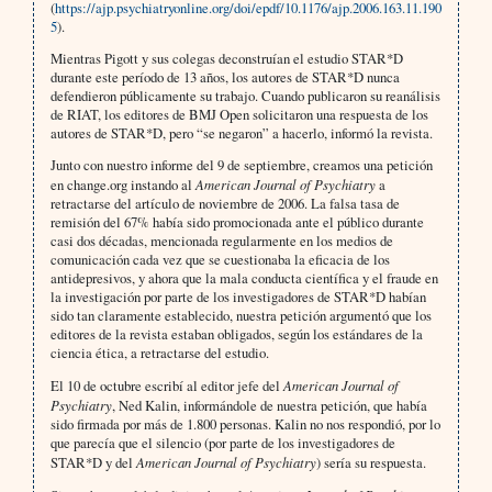
(
https://ajp.psychiatryonline.org/doi/epdf/10.1176/ajp.2006.163.11.190
5
).
Mientras Pigott y sus colegas deconstruían el estudio STAR*D
durante este período de 13 años, los autores de STAR*D nunca
defendieron públicamente su trabajo. Cuando publicaron su reanálisis
de RIAT, los editores de BMJ Open solicitaron una respuesta de los
autores de STAR*D, pero “se negaron” a hacerlo, informó la revista.
Junto con nuestro informe del 9 de septiembre, creamos una petición
en change.org instando al
American Journal of Psychiatry
a
retractarse del artículo de noviembre de 2006. La falsa tasa de
remisión del 67% había sido promocionada ante el público durante
casi dos décadas, mencionada regularmente en los medios de
comunicación cada vez que se cuestionaba la eficacia de los
antidepresivos, y ahora que la mala conducta científica y el fraude en
la investigación por parte de los investigadores de STAR*D habían
sido tan claramente establecido, nuestra petición argumentó que los
editores de la revista estaban obligados, según los estándares de la
ciencia ética, a retractarse del estudio.
El 10 de octubre escribí al editor jefe del
American Journal of
Psychiatry
, Ned Kalin, informándole de nuestra petición, que había
sido firmada por más de 1.800 personas. Kalin no nos respondió, por lo
que parecía que el silencio (por parte de los investigadores de
STAR*D y del
American Journal of Psychiatry
) sería su respuesta.