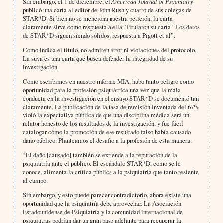
Sin embargo, el 1 de diciembre, el
American Journal of Psychiatry
publicó una carta al editor de John Rush y cuatro de sus colegas de
STAR*D. Si bien no se menciona nuestra petición, la carta
claramente sirve como respuesta a ella. Titularon su carta “Los datos
de STAR*D siguen siendo sólidos: respuesta a Pigott et al”.
Como indica el título, no admiten error ni violaciones del protocolo.
La suya es una carta que busca defender la integridad de su
investigación.
Como escribimos en nuestro informe MIA, hubo tanto peligro como
oportunidad para la profesión psiquiátrica una vez que la mala
conducta en la investigación en el ensayo STAR*D se documentó tan
claramente. La publicación de la tasa de remisión inventada del 67%
violó la expectativa pública de que una disciplina médica será un
relator honesto de los resultados de la investigación, y fue fácil
catalogar cómo la promoción de ese resultado falso había causado
daño público. Planteamos el desafío a la profesión de esta manera:
“El daño [causado] también se extiende a la reputación de la
psiquiatría ante el público. El escándalo STAR*D, como se le
conoce, alimenta la crítica pública a la psiquiatría que tanto resiente
al campo.
Sin embargo, y esto puede parecer contradictorio, ahora existe una
oportunidad que la psiquiatría debe aprovechar. La Asociación
Estadounidense de Psiquiatría y la comunidad internacional de
psiquiatras podrían dar un gran paso adelante para recuperar la