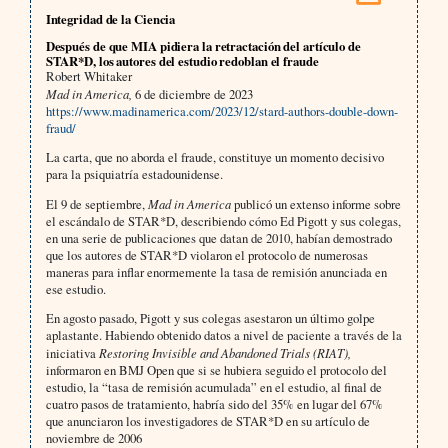
Integridad de la Ciencia
Después de que MIA pidiera la retractación del artículo de
STAR*D, los autores del estudio redoblan el fraude
Robert Whitaker
Mad in America,
6 de diciembre de 2023
https://www.madinamerica.com/2023/12/stard-authors-double-down-
fraud/
La carta, que no aborda el fraude, constituye un momento decisivo
para la psiquiatría estadounidense.
El 9 de septiembre,
Mad in America
publicó un extenso informe sobre
el escándalo de STAR*D, describiendo cómo Ed Pigott y sus colegas,
en una serie de publicaciones que datan de 2010, habían demostrado
que los autores de STAR*D violaron el protocolo de numerosas
maneras para inflar enormemente la tasa de remisión anunciada en
ese estudio.
En agosto pasado, Pigott y sus colegas asestaron un último golpe
aplastante. Habiendo obtenido datos a nivel de paciente a través de la
iniciativa
Restoring Invisible and Abandoned Trials (RIAT),
informaron en BMJ Open que si se hubiera seguido el protocolo del
estudio, la “tasa de remisión acumulada” en el estudio, al final de
cuatro pasos de tratamiento, habría sido del 35% en lugar del 67%
que anunciaron los investigadores de STAR*D en su artículo de
noviembre de 2006