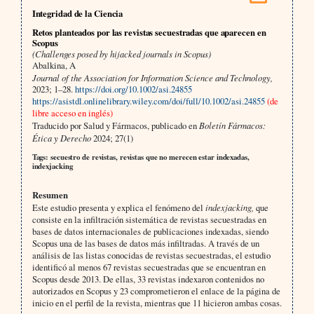
Integridad de la Ciencia
Retos planteados por las revistas secuestradas que aparecen en
Scopus
(Challenges posed by hijacked journals in Scopus)
Abalkina, A
Journal of the Association for Information Science and Technology,
2023; 1–28.
https://doi.org/10.1002/asi.24855
https://asistdl.onlinelibrary.wiley.com/doi/full/10.1002/asi.24855
(de
libre acceso en inglés)
Traducido por Salud y Fármacos, publicado en
Boletín Fármacos:
Ética y Derecho
2024; 27(1)
Tags: secuestro de revistas, revistas que no merecen estar indexadas,
indexjacking
Resumen
Este estudio presenta y explica el fenómeno del
indexjacking,
que
consiste en la infiltración sistemática de revistas secuestradas en
bases de datos internacionales de publicaciones indexadas, siendo
Scopus una de las bases de datos más infiltradas. A través de un
análisis de las listas conocidas de revistas secuestradas, el estudio
identificó al menos 67 revistas secuestradas que se encuentran en
Scopus desde 2013. De ellas, 33 revistas indexaron contenidos no
autorizados en Scopus y 23 comprometieron el enlace de la página de
inicio en el perfil de la revista, mientras que 11 hicieron ambas cosas.