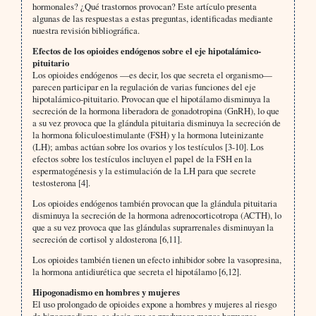
hormonales? ¿Qué trastornos provocan? Este artículo presenta
algunas de las respuestas a estas preguntas, identificadas mediante
nuestra revisión bibliográfica.
Efectos de los opioides endógenos sobre el eje hipotalámico-
pituitario
Los opioides endógenos —es decir, los que secreta el organismo—
parecen participar en la regulación de varias funciones del eje
hipotalámico-pituitario. Provocan que el hipotálamo disminuya la
secreción de la hormona liberadora de gonadotropina (GnRH), lo que
a su vez provoca que la glándula pituitaria disminuya la secreción de
la hormona foliculoestimulante (FSH) y la hormona luteinizante
(LH); ambas actúan sobre los ovarios y los testículos [3-10]. Los
efectos sobre los testículos incluyen el papel de la FSH en la
espermatogénesis y la estimulación de la LH para que secrete
testosterona [4].
Los opioides endógenos también provocan que la glándula pituitaria
disminuya la secreción de la hormona adrenocorticotropa (ACTH), lo
que a su vez provoca que las glándulas suprarrenales disminuyan la
secreción de cortisol y aldosterona [6,11].
Los opioides también tienen un efecto inhibidor sobre la vasopresina,
la hormona antidiurética que secreta el hipotálamo [6,12].
Hipogonadismo en hombres y mujeres
El uso prolongado de opioides expone a hombres y mujeres al riesgo
de hipogonadismo, es decir, que se produzcan menos hormonas