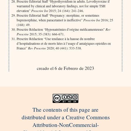
Prescrire Editorial Staff “Hypothyroidism in adults. Levothyroxine if
warranted by clinical and laboratory findings, not for simple TSH
elevation”
Prescrire Int
2015; 24 (164): 241-246.
Prescrire Editorial Staff “Pregnancy: morphine, or sometimes
buprenorphine, when paracetamol is ineffective”
Prescrire Int
2016; 25
(168): 49.
Prescrire Rédaction “Hyponatrémies d’origine médicamenteuses”
Rev
Prescrire
2015; 35 (383): 666-671.
Prescrire Rédaction “Une tendance à la hausse du nombre
d’hospitalisations et de morts liées à l’usage d’antalgiques opioïdes en
France”
Rev Prescrire
2020; 40 (441): 533-538.
creado el 6 de Febrero de 2023
The contents of this page are
distributed under a Creative Commons
Attribution-NonCommercial-