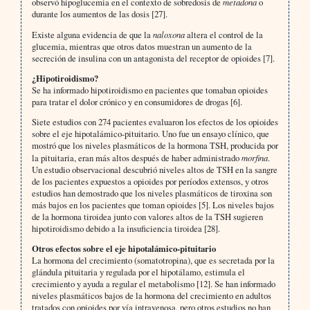
observó hipoglucemia en el contexto de sobredosis de
metadona
o
durante los aumentos de las dosis [27].
Existe alguna evidencia de que la
naloxona
altera el control de la
glucemia, mientras que otros datos muestran un aumento de la
secreción de insulina con un antagonista del receptor de opioides [7].
¿Hipotiroidismo?
Se ha informado hipotiroidismo en pacientes que tomaban opioides
para tratar el dolor crónico y en consumidores de drogas [6].
Siete estudios con 274 pacientes evaluaron los efectos de los opioides
sobre el eje hipotalámico-pituitario. Uno fue un ensayo clínico, que
mostró que los niveles plasmáticos de la hormona TSH, producida por
la pituitaria, eran más altos después de haber administrado
morfina
.
Un estudio observacional descubrió niveles altos de TSH en la sangre
de los pacientes expuestos a opioides por períodos extensos, y otros
estudios han demostrado que los niveles plasmáticos de tiroxina son
más bajos en los pacientes que toman opioides [5]. Los niveles bajos
de la hormona tiroidea junto con valores altos de la TSH sugieren
hipotiroidismo debido a la insuficiencia tiroidea [28].
Otros efectos sobre el eje hipotalámico-pituitario
La hormona del crecimiento (somatotropina), que es secretada por la
glándula pituitaria y regulada por el hipotálamo, estimula el
crecimiento y ayuda a regular el metabolismo [12]. Se han informado
niveles plasmáticos bajos de la hormona del crecimiento en adultos
tratados con opioides por vía intravenosa, pero otros estudios no han