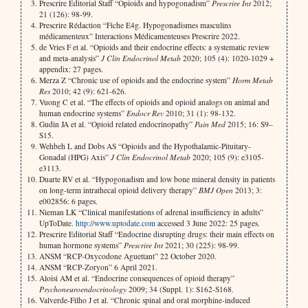
Prescrire Editorial Staff “Opioids and hypogonadism”
Prescrire Int
2012;
21 (126): 98-99.
Prescrire Rédaction “Fiche E4g. Hypogonadismes masculins
médicamenteux” Interactions Médicamenteuses Prescrire 2022.
de Vries F et al. “Opioids and their endocrine effects: a systematic review
and meta-analysis”
J Clin Endocrinol Metab
2020; 105 (4): 1020-1029 +
appendix: 27 pages.
Merza Z “Chronic use of opioids and the endocrine system”
Horm Metab
Res
2010; 42 (9): 621-626.
Vuong C et al. “The effects of opioids and opioid analogs on animal and
human endocrine systems”
Endocr Rev
2010; 31 (1): 98-132.
Gudin JA et al. “Opioid related endocrinopathy”
Pain Med
2015; 16: S9–
S15.
Wehbeh L and Dobs AS “Opioids and the Hypothalamic-Pituitary-
Gonadal (HPG) Axis”
J Clin Endocrinol Metab
2020; 105 (9): e3105-
e3113.
Duarte RV et al. “Hypogonadism and low bone mineral density in patients
on long-term intrathecal opioid delivery therapy”
BMJ Open
2013; 3:
e002856: 6 pages.
Nieman LK “Clinical manifestations of adrenal insufficiency in adults”
UpToDate.
http://www.uptodate.com
accessed 3 June 2022: 25 pages.
Prescrire Editorial Staff “Endocrine disrupting drugs: their main effects on
human hormone systems”
Prescrire Int
2021; 30 (225): 98-99.
ANSM “RCP-Oxycodone Aguettant” 22 October 2020.
ANSM “RCP-Zoryon” 6 April 2021.
Aloisi AM et al. “Endocrine consequences of opioid therapy”
Psychoneuroendocrinology
2009; 34 (Suppl. 1): S162-S168.
Valverde-Filho J et al. “Chronic spinal and oral morphine-induced