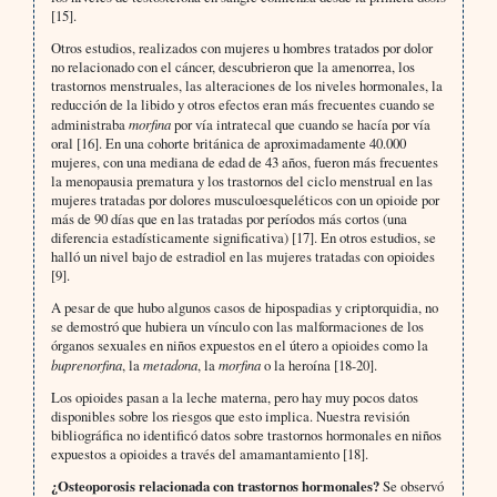
[15].
Otros estudios, realizados con mujeres u hombres tratados por dolor
no relacionado con el cáncer, descubrieron que la amenorrea, los
trastornos menstruales, las alteraciones de los niveles hormonales, la
reducción de la libido y otros efectos eran más frecuentes cuando se
administraba
morfina
por vía intratecal que cuando se hacía por vía
oral [16]. En una cohorte británica de aproximadamente 40.000
mujeres, con una mediana de edad de 43 años, fueron más frecuentes
la menopausia prematura y los trastornos del ciclo menstrual en las
mujeres tratadas por dolores musculoesqueléticos con un opioide por
más de 90 días que en las tratadas por períodos más cortos (una
diferencia estadísticamente significativa) [17]. En otros estudios, se
halló un nivel bajo de estradiol en las mujeres tratadas con opioides
[9].
A pesar de que hubo algunos casos de hipospadias y criptorquidia, no
se demostró que hubiera un vínculo con las malformaciones de los
órganos sexuales en niños expuestos en el útero a opioides como la
buprenorfina
, la
metadona
, la
morfina
o la heroína [18-20].
Los opioides pasan a la leche materna, pero hay muy pocos datos
disponibles sobre los riesgos que esto implica. Nuestra revisión
bibliográfica no identificó datos sobre trastornos hormonales en niños
expuestos a opioides a través del amamantamiento [18].
¿Osteoporosis relacionada con trastornos hormonales?
Se observó