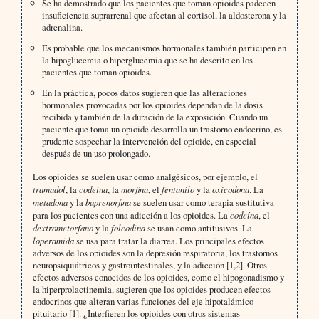
Se ha demostrado que los pacientes que toman opioides padecen
insuficiencia suprarrenal que afectan al cortisol, la aldosterona y la
adrenalina.
Es probable que los mecanismos hormonales también participen en
la hipoglucemia o hiperglucemia que se ha descrito en los
pacientes que toman opioides.
En la práctica, pocos datos sugieren que las alteraciones
hormonales provocadas por los opioides dependan de la dosis
recibida y también de la duración de la exposición. Cuando un
paciente que toma un opioide desarrolla un trastorno endocrino, es
prudente sospechar la intervención del opioide, en especial
después de un uso prolongado.
Los opioides se suelen usar como analgésicos, por ejemplo, el
tramadol
, la
codeína
, la
morfina
, el
fentanilo
y la
oxicodona
. La
metadona
y la
buprenorfina
se suelen usar como terapia sustitutiva
para los pacientes con una adicción a los opioides. La
codeína
, el
dextrometorfano
y la
folcodina
se usan como antitusivos. La
loperamida
se usa para tratar la diarrea. Los principales efectos
adversos de los opioides son la depresión respiratoria, los trastornos
neuropsiquiátricos y gastrointestinales, y la adicción [1,2]. Otros
efectos adversos conocidos de los opioides, como el hipogonadismo y
la hiperprolactinemia, sugieren que los opioides producen efectos
endocrinos que alteran varias funciones del eje hipotalámico-
pituitario [1]. ¿Interfieren los opioides con otros sistemas