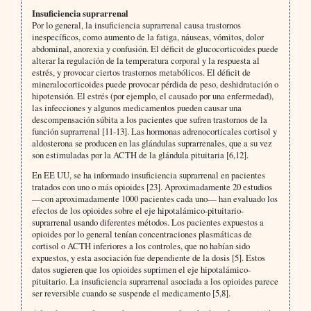
Insuficiencia suprarrenal
Por lo general, la insuficiencia suprarrenal causa trastornos
inespecíficos, como aumento de la fatiga, náuseas, vómitos, dolor
abdominal, anorexia y confusión. El déficit de glucocorticoides puede
alterar la regulación de la temperatura corporal y la respuesta al
estrés, y provocar ciertos trastornos metabólicos. El déficit de
mineralocorticoides puede provocar pérdida de peso, deshidratación o
hipotensión. El estrés (por ejemplo, el causado por una enfermedad),
las infecciones y algunos medicamentos pueden causar una
descompensación súbita a los pacientes que sufren trastornos de la
función suprarrenal [11-13]. Las hormonas adrenocorticales cortisol y
aldosterona se producen en las glándulas suprarrenales, que a su vez
son estimuladas por la ACTH de la glándula pituitaria [6,12].
En EE UU, se ha informado insuficiencia suprarrenal en pacientes
tratados con uno o más opioides [23]. Aproximadamente 20 estudios
—con aproximadamente 1000 pacientes cada uno— han evaluado los
efectos de los opioides sobre el eje hipotalámico-pituitario-
suprarrenal usando diferentes métodos. Los pacientes expuestos a
opioides por lo general tenían concentraciones plasmáticas de
cortisol o ACTH inferiores a los controles, que no habían sido
expuestos, y esta asociación fue dependiente de la dosis [5]. Estos
datos sugieren que los opioides suprimen el eje hipotalámico-
pituitario. La insuficiencia suprarrenal asociada a los opioides parece
ser reversible cuando se suspende el medicamento [5,8].