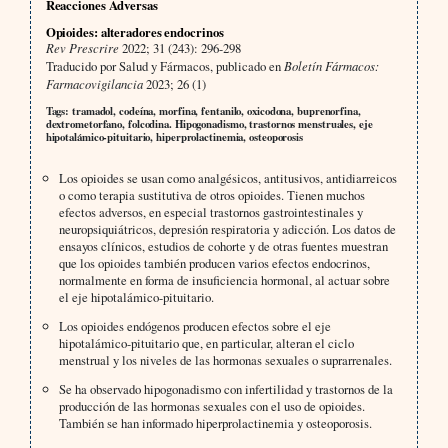
Reacciones Adversas
Opioides: alteradores endocrinos
Rev Prescrire
2022; 31 (243): 296-298
Traducido por Salud y Fármacos, publicado en
Boletín Fármacos:
Farmacovigilancia
2023; 26 (1)
Tags: tramadol, codeína, morfina, fentanilo, oxicodona, buprenorfina,
dextrometorfano, folcodina. Hipogonadismo, trastornos menstruales, eje
hipotalámico-pituitario, hiperprolactinemia, osteoporosis
Los opioides se usan como analgésicos, antitusivos, antidiarreicos
o como terapia sustitutiva de otros opioides. Tienen muchos
efectos adversos, en especial trastornos gastrointestinales y
neuropsiquiátricos, depresión respiratoria y adicción. Los datos de
ensayos clínicos, estudios de cohorte y de otras fuentes muestran
que los opioides también producen varios efectos endocrinos,
normalmente en forma de insuficiencia hormonal, al actuar sobre
el eje hipotalámico-pituitario.
Los opioides endógenos producen efectos sobre el eje
hipotalámico-pituitario que, en particular, alteran el ciclo
menstrual y los niveles de las hormonas sexuales o suprarrenales.
Se ha observado hipogonadismo con infertilidad y trastornos de la
producción de las hormonas sexuales con el uso de opioides.
También se han informado hiperprolactinemia y osteoporosis.