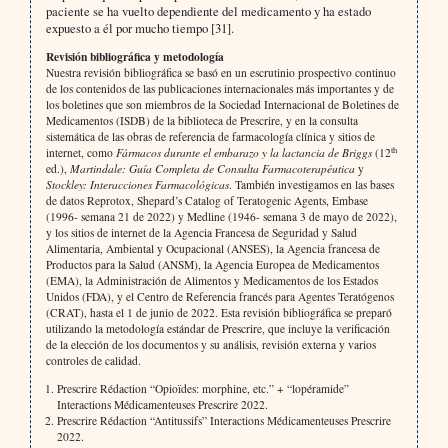
paciente se ha vuelto dependiente del medicamento y ha estado
expuesto a él por mucho tiempo [31].
Revisión bibliográfica y metodología
Nuestra revisión bibliográfica se basó en un escrutinio prospectivo continuo
de los contenidos de las publicaciones internacionales más importantes y de
los boletines que son miembros de la Sociedad Internacional de Boletines de
Medicamentos (ISDB) de la biblioteca de Prescrire, y en la consulta
sistemática de las obras de referencia de farmacología clínica y sitios de
th
internet, como
Fármacos durante el embarazo y la lactancia de Briggs
(12
ed.),
Martindale: Guía Completa de Consulta Farmacoterapéutica
y
Stockley: Interacciones Farmacológicas
. También investigamos en las bases
de datos Reprotox, Shepard’s Catalog of Teratogenic Agents, Embase
(1996- semana 21 de 2022) y Medline (1946- semana 3 de mayo de 2022),
y los sitios de internet de la Agencia Francesa de Seguridad y Salud
Alimentaria, Ambiental y Ocupacional (ANSES), la Agencia francesa de
Productos para la Salud (ANSM), la Agencia Europea de Medicamentos
(EMA), la Administración de Alimentos y Medicamentos de los Estados
Unidos (FDA), y el Centro de Referencia francés para Agentes Teratógenos
(CRAT), hasta el 1 de junio de 2022. Esta revisión bibliográfica se preparó
utilizando la metodología estándar de Prescrire, que incluye la verificación
de la elección de los documentos y su análisis, revisión externa y varios
controles de calidad.
Prescrire Rédaction “Opioïdes: morphine, etc.” + “lopéramide”
Interactions Médicamenteuses Prescrire 2022.
Prescrire Rédaction “Antitussifs” Interactions Médicamenteuses Prescrire
2022.