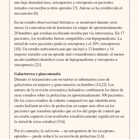
una baja densidad ósea, osteoporosis y osteopenia en pacientes
tratados con
morfina
u otros opioides [7]. Aún no se ha establecido el
mecanismo [6].
En un estudio observacional británico, se monitoreó durante siete
meses la concentración de hormonas en sangre de aproximadamente
20 hombres que estaban recibiendo
morfina
por vía intravenosa. En 17
pacientes, los resultados fueron compatibles con hipogonadismo. La
mitad de estos pacientes padecía osteopenia y el 20% osteoporosis
[10]. Un estudio norteamericano que incluyó a 12 hombres y 14
mujeres tratados con un opioide oral o transdérmico durante al menos
un año también identificó casos de hipogonadismo y osteopenia u
osteoporosis [21].
Galactorrea y ginecomastia
Durante el tratamiento con
metadona
se informaron casos de
galactorrea en mujeres y ginecomastia en hombres [14,22]. Los
autores de la revisión sistemática holandesa combinaron los datos de
siete estudios sobre la prolactina en aproximadamente 300 pacientes.
De los cinco estudios de cohorte comparativos que identificaron,
cuatro hallaron niveles de prolactina en sangre más altos en los
pacientes que tomaban opioides que en los del grupo de control que
no estaba expuesto (con resultados estadísticamente significativos en
la mitad de estos estudios) [5,6].
Por el contrario, la
naloxona
—un antagonista de los receptores
opioides— puede reducir la secreción de prolactina [1,6].