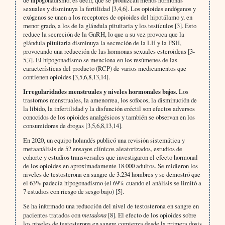
sexuales y disminuya la fertilidad [3,4,6]. Los opioides endógenos y
exógenos se unen a los receptores de opioides del hipotálamo y, en
menor grado, a los de la glándula pituitaria y los testículos [3]. Esto
reduce la secreción de la GnRH, lo que a su vez provoca que la
glándula pituitaria disminuya la secreción de la LH y la FSH,
provocando una reducción de las hormonas sexuales esteroideas [3-
5,7]. El hipogonadismo se menciona en los resúmenes de las
características del producto (RCP) de varios medicamentos que
contienen opioides [3,5,6,8,13,14].
Irregularidades menstruales y niveles hormonales bajos.
Los
trastornos menstruales, la amenorrea, los sofocos, la disminución de
la libido, la infertilidad y la disfunción eréctil son efectos adversos
conocidos de los opioides analgésicos y también se observan en los
consumidores de drogas [3,5,6,8,13,14].
En 2020, un equipo holandés publicó una revisión sistemática y
metaanálisis de 52 ensayos clínicos aleatorizados, estudios de
cohorte y estudios transversales que investigaron el efecto hormonal
de los opioides en aproximadamente 18.000 adultos. Se midieron los
niveles de testosterona en sangre de 3.234 hombres y se demostró que
el 63% padecía hipogonadismo (el 69% cuando el análisis se limitó a
7 estudios con riesgo de sesgo bajo) [5].
Se ha informado una reducción del nivel de testosterona en sangre en
pacientes tratados con
metadona
[8]. El efecto de los opioides sobre
los niveles de testosterona en sangre comienza desde la primera dosis