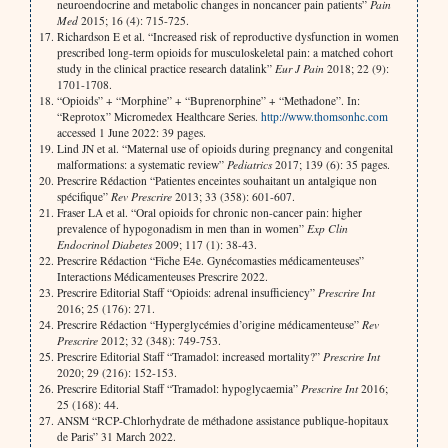
neuroendocrine and metabolic changes in noncancer pain patients”
Pain
Med
2015; 16 (4): 715-725.
Richardson E et al. “Increased risk of reproductive dysfunction in women
prescribed long-term opioids for musculoskeletal pain: a matched cohort
study in the clinical practice research datalink”
Eur J Pain
2018; 22 (9):
1701-1708.
“Opioids” + “Morphine” + “Buprenorphine” + “Methadone”. In:
“Reprotox” Micromedex Healthcare Series.
http://www.thomsonhc.com
accessed 1 June 2022: 39 pages.
Lind JN et al. “Maternal use of opioids during pregnancy and congenital
malformations: a systematic review”
Pediatrics
2017; 139 (6): 35 pages.
Prescrire Rédaction “Patientes enceintes souhaitant un antalgique non
spécifique”
Rev Prescrire
2013; 33 (358): 601-607.
Fraser LA et al. “Oral opioids for chronic non-cancer pain: higher
prevalence of hypogonadism in men than in women”
Exp Clin
Endocrinol Diabetes
2009; 117 (1): 38-43.
Prescrire Rédaction “Fiche E4e. Gynécomasties médicamenteuses”
Interactions Médicamenteuses Prescrire 2022.
Prescrire Editorial Staff “Opioids: adrenal insufficiency”
Prescrire Int
2016; 25 (176): 271.
Prescrire Rédaction “Hyperglycémies d’origine médicamenteuse”
Rev
Prescrire
2012; 32 (348): 749-753.
Prescrire Editorial Staff “Tramadol: increased mortality?”
Prescrire Int
2020; 29 (216): 152-153.
Prescrire Editorial Staff “Tramadol: hypoglycaemia”
Prescrire Int
2016;
25 (168): 44.
ANSM “RCP-Chlorhydrate de méthadone assistance publique-hopitaux
de Paris” 31 March 2022.