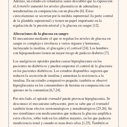
Además, un estudio en voluntarios sanos descubrió que la exposición
al
fentanilo
aumentó los niveles plasmáticos de adrenalina y
noradrenalina en comparación con un placebo [6]. Estas
catecolaminas se secretan por la médula suprarrenal (la parte central
de la glándula suprarrenal) y tienen un papel importante en la
regulación de la presión arterial y la glucosa en sangre [12].
Alteraciones de la glucosa en sangre
El mecanismo mediante el que se regulan los niveles de glucosa en
sangre es complejo e involucra a varios órganos y hormonas,
incluyendo la insulina, el glucagón y el cortisol [24]. Los hombres
con hipogonadismo tienen un mayor riesgo de padecer diabetes [7].
Los analgésicos opioides pueden causar hiperglucemia en los
pacientes no diabéticos y pueden empeorar el control de la glucemia
en los pacientes diabéticos. Los estudios disponibles sugieren que
reducen la secreción de insulina y aumentan la resistencia a la
insulina. En un estudio comparativo pequeño, también se observó
hiperglucemia en los consumidores de heroína en comparación con
quienes no la consumían [6,7,24].
Por otro lado, el opioide
tramadol
puede provocar hipoglucemia. Se
desconoce el mecanismo subyacente, pero se sabe que el
tramadol
también tiene efectos serotoninérgicos y noradrenérgicos [25,26]. Su
uso simultáneo con medicamentos que reducen la glucosa amplifica
estos efectos, sobre todo en los adultos mayores, en los que padecen
insuficiencia renal y cuando se usan dosis altas [1,25]. También se