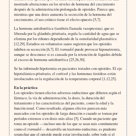
mostrado alteraciones en los niveles de hormona del crecimiento
después de la administración prolongada de opioides. Parece que,
mientras que una dosis aumenta la secreción de la hormona del
crecimiento, el uso crónico tiene el efecto opuesto [5,7].
La hormona antidiurética (también llamada vasopresina), que es
liberada por la glándula pituitaria, regula la cantidad de agua que se
elimina por los riñones dependiendo de la osmolaridad plasmática
[12,29]. Estudios en voluntarios sanos sugieren que los opioides
inhiben su secreción [6,7]. El
tramadol
puede provocar hiponatremia,
aunque se desconoce si es causada por la retención de líquidos debida
al exceso de hormona antidiurética [25,26,30].
Se ha informado hipotermia en pacientes tratados con opioides. El eje
hipotalámico-pituitario, el cortisol y las hormonas tiroideas están
involucrados en la regulación de la temperatura corporal [1,12,25].
En la práctica
Los opioides tienen efectos adversos endocrinos que difieren según el
fármaco, la vía de administración, la dosis, la duración del
tratamiento y las características del paciente, como la edad y la
función renal. Como resultado, algunos efectos parecen más
marcados con los opioides de larga duración o cuando se toman por
períodos extensos o en dosis más altas [5]. Cuando un paciente que
toma un opioide —incluso uno de los que se usan más comúnmente
como el
tramadol
— desarrolla un trastorno endocrino, es prudente
sospechar que el opioide puede estar involucrado, sobre todo si el