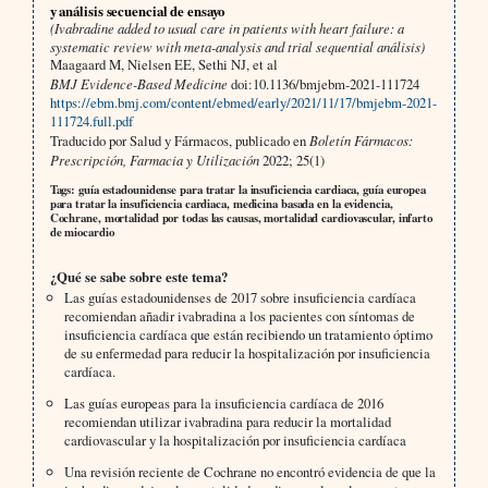
y análisis secuencial de ensayo
(Ivabradine added to usual care in patients with heart failure: a
systematic review with meta-analysis and trial sequential análisis)
Maagaard M, Nielsen EE, Sethi NJ, et al
BMJ Evidence-Based Medicine
doi:10.1136/bmjebm-2021-111724
https://ebm.bmj.com/content/ebmed/early/2021/11/17/bmjebm-2021-
111724.full.pdf
Traducido por Salud y Fármacos, publicado en
Boletín Fármacos:
Prescripción, Farmacia y Utilización
2022; 25(1)
Tags: guía estadounidense para tratar la insuficiencia cardiaca, guía europea
para tratar la insuficiencia cardiaca, medicina basada en la evidencia,
Cochrane, mortalidad por todas las causas, mortalidad cardiovascular, infarto
de miocardio
¿Qué se sabe sobre este tema?
Las guías estadounidenses de 2017 sobre insuficiencia cardíaca
recomiendan añadir ivabradina a los pacientes con síntomas de
insuficiencia cardíaca que están recibiendo un tratamiento óptimo
de su enfermedad para reducir la hospitalización por insuficiencia
cardíaca.
Las guías europeas para la insuficiencia cardíaca de 2016
recomiendan utilizar ivabradina para reducir la mortalidad
cardiovascular y la hospitalización por insuficiencia cardíaca
Una revisión reciente de Cochrane no encontró evidencia de que la