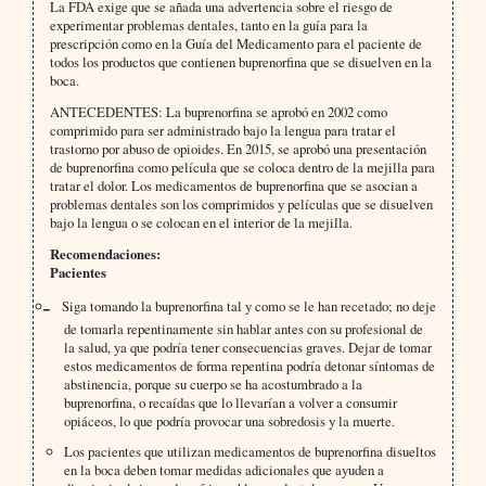
La FDA exige que se añada una advertencia sobre el riesgo de
experimentar problemas dentales, tanto en la guía para la
prescripción como en la Guía del Medicamento para el paciente de
todos los productos que contienen buprenorfina que se disuelven en la
boca.
ANTECEDENTES: La buprenorfina se aprobó en 2002 como
comprimido para ser administrado bajo la lengua para tratar el
trastorno por abuso de opioides. En 2015, se aprobó una presentación
de buprenorfina como película que se coloca dentro de la mejilla para
tratar el dolor. Los medicamentos de buprenorfina que se asocian a
problemas dentales son los comprimidos y películas que se disuelven
bajo la lengua o se colocan en el interior de la mejilla.
Recomendaciones:
Pacientes
Siga tomando la buprenorfina tal y como se le han recetado; no deje
de tomarla repentinamente sin hablar antes con su profesional de
la salud, ya que podría tener consecuencias graves. Dejar de tomar
estos medicamentos de forma repentina podría detonar síntomas de
abstinencia, porque su cuerpo se ha acostumbrado a la
buprenorfina, o recaídas que lo llevarían a volver a consumir
opiáceos, lo que podría provocar una sobredosis y la muerte.
Los pacientes que utilizan medicamentos de buprenorfina disueltos
en la boca deben tomar medidas adicionales que ayuden a