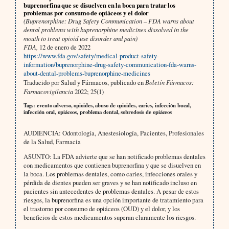
buprenorfina que se disuelven en la boca para tratar los
problemas por consumo de opiáceos y el dolor
(Buprenorphine: Drug Safety Communication – FDA warns about
dental problems with buprenorphine medicines dissolved in the
mouth to treat opioid use disorder and pain)
FDA,
12 de enero de 2022
https://www.fda.gov/safety/medical-product-safety-
information/buprenorphine-drug-safety-communication-fda-warns-
about-dental-problems-buprenorphine-medicines
Traducido por Salud y Fármacos, publicado en
Boletín Fármacos:
Farmacovigilancia
2022; 25(1)
Tags: evento adverso, opioides, abuso de opioides, caries, infección bucal,
infección oral, opiáceos, problema dental, sobredosis de opiáceos
AUDIENCIA: Odontología, Anestesiología, Pacientes, Profesionales
de la Salud, Farmacia
ASUNTO: La FDA advierte que se han notificado problemas dentales
con medicamentos que contienen buprenorfina y que se disuelven en
la boca. Los problemas dentales, como caries, infecciones orales y
pérdida de dientes pueden ser graves y se han notificado incluso en
pacientes sin antecedentes de problemas dentales. A pesar de estos
riesgos, la buprenorfina es una opción importante de tratamiento para
el trastorno por consumo de opiáceos (OUD) y el dolor, y los
beneficios de estos medicamentos superan claramente los riesgos.