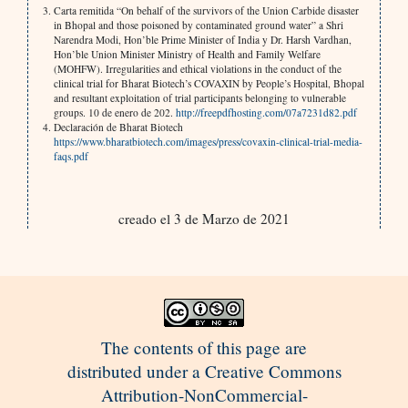
Carta remitida “On behalf of the survivors of the Union Carbide disaster
in Bhopal and those poisoned by contaminated ground water” a Shri
Narendra Modi, Hon’ble Prime Minister of India y Dr. Harsh Vardhan,
Hon’ble Union Minister Ministry of Health and Family Welfare
(MOHFW). Irregularities and ethical violations in the conduct of the
clinical trial for Bharat Biotech’s COVAXIN by People’s Hospital, Bhopal
and resultant exploitation of trial participants belonging to vulnerable
groups. 10 de enero de 202.
http://freepdfhosting.com/07a7231d82.pdf
Declaración de Bharat Biotech
https://www.bharatbiotech.com/images/press/covaxin-clinical-trial-media-
faqs.pdf
creado el 3 de Marzo de 2021
The contents of this page are
distributed under a Creative Commons
Attribution-NonCommercial-