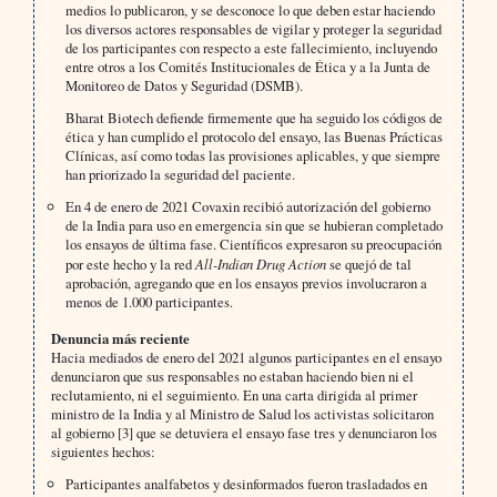
medios lo publicaron, y se desconoce lo que deben estar haciendo
los diversos actores responsables de vigilar y proteger la seguridad
de los participantes con respecto a este fallecimiento, incluyendo
entre otros a los Comités Institucionales de Ética y a la Junta de
Monitoreo de Datos y Seguridad (DSMB).
Bharat Biotech defiende firmemente que ha seguido los códigos de
ética y han cumplido el protocolo del ensayo, las Buenas Prácticas
Clínicas, así como todas las provisiones aplicables, y que siempre
han priorizado la seguridad del paciente.
En 4 de enero de 2021 Covaxin recibió autorización del gobierno
de la India para uso en emergencia sin que se hubieran completado
los ensayos de última fase. Científicos expresaron su preocupación
por este hecho y la red
All-Indian Drug Action
se quejó de tal
aprobación, agregando que en los ensayos previos involucraron a
menos de 1.000 participantes.
Denuncia más reciente
Hacia mediados de enero del 2021 algunos participantes en el ensayo
denunciaron que sus responsables no estaban haciendo bien ni el
reclutamiento, ni el seguimiento. En una carta dirigida al primer
ministro de la India y al Ministro de Salud los activistas solicitaron
al gobierno [3] que se detuviera el ensayo fase tres y denunciaron los
siguientes hechos:
Participantes analfabetos y desinformados fueron trasladados en