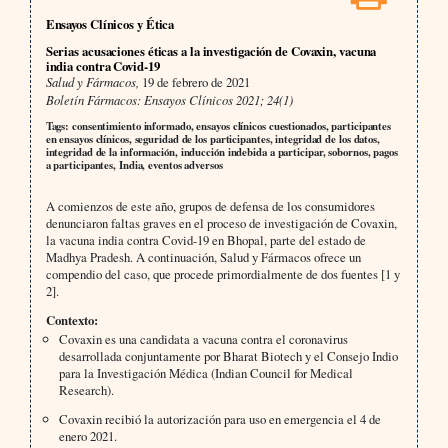
Ensayos Clínicos y Ética
Serias acusaciones éticas a la investigación de Covaxin, vacuna
india contra Covid-19
Salud y Fármacos,
19 de febrero de 2021
Boletín Fármacos: Ensayos Clínicos 2021; 24(1)
Tags: consentimiento informado, ensayos clínicos cuestionados, participantes
en ensayos clínicos, seguridad de los participantes, integridad de los datos,
integridad de la información, inducción indebida a participar, sobornos, pagos
a participantes, India, eventos adversos
A comienzos de este año, grupos de defensa de los consumidores
denunciaron faltas graves en el proceso de investigación de Covaxin,
la vacuna india contra Covid-19 en Bhopal, parte del estado de
Madhya Pradesh. A continuación, Salud y Fármacos ofrece un
compendio del caso, que procede primordialmente de dos fuentes [1 y
2].
Contexto:
Covaxin es una candidata a vacuna contra el coronavirus
desarrollada conjuntamente por Bharat Biotech y el Consejo Indio
para la Investigación Médica (Indian Council for Medical
Research).
Covaxin recibió la autorización para uso en emergencia el 4 de
enero 2021.