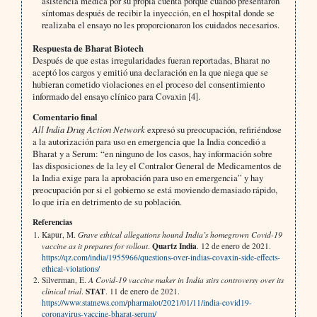
asistencia médica por su propia cuenta porque cuando presentaron
síntomas después de recibir la inyección, en el hospital donde se
realizaba el ensayo no les proporcionaron los cuidados necesarios.
Respuesta de Bharat Biotech
Después de que estas irregularidades fueran reportadas, Bharat no
aceptó los cargos y emitió una declaración en la que niega que se
hubieran cometido violaciones en el proceso del consentimiento
informado del ensayo clínico para Covaxin [4].
Comentario final
All India Drug Action Network
expresó su preocupación, refiriéndose
a la autorización para uso en emergencia que la India concedió a
Bharat y a Serum: “en ninguno de los casos, hay información sobre
las disposiciones de la ley el Contralor General de Medicamentos de
la India exige para la aprobación para uso en emergencia” y hay
preocupación por si el gobierno se está moviendo demasiado rápido,
lo que iría en detrimento de su población.
Referencias
Kapur, M.
Grave ethical allegations hound India’s homegrown Covid-19
Quartz India
vaccine as it prepares for rollout
.
. 12 de enero de 2021.
https://qz.com/india/1955966/questions-over-indias-covaxin-side-effects-
ethical-violations/
Silverman, E.
A Covid-19 vaccine maker in India stirs controversy over its
STAT
clinical trial
.
. 11 de enero de 2021.
https://www.statnews.com/pharmalot/2021/01/11/india-covid19-
coronavirus-vaccine-bharat-serum/