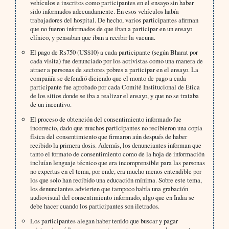
vehículos e inscritos como participantes en el ensayo sin haber
sido informados adecuadamente. En esos vehículos había
trabajadores del hospital. De hecho, varios participantes afirman
que no fueron informados de que iban a participar en un ensayo
clínico, y pensaban que iban a recibir la vacuna.
El pago de Rs750 (US$10) a cada participante (según Bharat por
cada visita) fue denunciado por los activistas como una manera de
atraer a personas de sectores pobres a participar en el ensayo. La
compañía se defendió diciendo que el monto de pago a cada
participante fue aprobado por cada Comité Institucional de Ética
de los sitios donde se iba a realizar el ensayo, y que no se trataba
de un incentivo.
El proceso de obtención del consentimiento informado fue
incorrecto, dado que muchos participantes no recibieron una copia
física del consentimiento que firmaron aún después de haber
recibido la primera dosis. Además, los denunciantes informan que
tanto el formato de consentimiento como de la hoja de información
incluían lenguaje técnico que era incomprensible para las personas
no expertas en el tema, por ende, era mucho menos entendible por
los que solo han recibido una educación mínima. Sobre este tema,
los denunciantes advierten que tampoco había una grabación
audiovisual del consentimiento informado, algo que en India se
debe hacer cuando los participantes son iletrados.
Los participantes alegan haber tenido que buscar y pagar