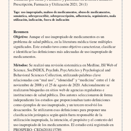
Prescripción, Farmacia y Utilización 2021; 24 (1)
Tags: uso inapropiado, maluso de medicamentos, abuso de medicamentos,
semántica, sobreprescribir, sobreprescripción, adherencia, seguimiento, mala
utilización, indicación, fuera de indicación
Resumen
Objetivo:
Aunque el uso inapropiado de medicamentos es un
problema de salud pública, en la literatura médica tiene múltiples
significados. Este estudio tuvo como objetivo caracterizar, clasificar
e identificar las definiciones más adecuadas de uso inapropiado de
medicamentos.
Métodos:
Se realizó una revisión sistemática en Medline, ISI Web of
Science, SocINDEX, PsycInfo, PsycArticles y Psychological and
Behavioral Sciences Collection, utilizando palabras clave
relacionadas con “mal uso”, “idoneidad” y “medicina” entre el 1 de
noviembre de 2008 y el 25 de agosto de 2020. Adicionalmente se
realizaron búsquedas en sitios web de agencias reguladoras e
instituciones de salud pública. Dos autores seleccionaron de forma
independiente los estudios que proporcionaban tanto definiciones
como ejemplos de uso inapropiado, y un tercero resolvió los
desacuerdos. Se utilizaron esas definiciones para proponer una
clasificación jerárquica según quién fuera responsable de la
utilización inapropiada, la intención, el propósito y el contexto del
uso inapropiado de los medicamentos. El estudio está registrado en
PROSPERO: CRD42018115789.