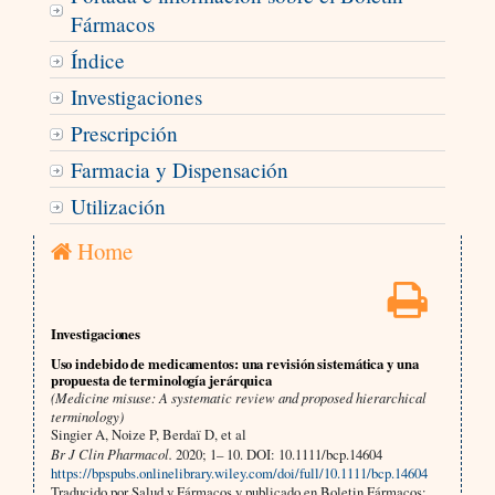
Fármacos
Índice
Investigaciones
Prescripción
Farmacia y Dispensación
Utilización
Home
Investigaciones
Uso indebido de medicamentos: una revisión sistemática y una
propuesta de terminología jerárquica
(Medicine misuse: A systematic review and proposed hierarchical
terminology)
Singier A, Noize P, Berdaï D, et al
Br J Clin Pharmacol.
2020; 1– 10. DOI: 10.1111/bcp.14604
https://bpspubs.onlinelibrary.wiley.com/doi/full/10.1111/bcp.14604
Traducido por Salud y Fármacos y publicado en Boletin Fármacos: