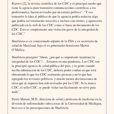
Reports
[2], la revista científica de los CDC y el principal medio que
tiene la agencia para transmitir comunicaciones científicas a los
profesionales, fueron revisados por un estrato político”. “Y eso
transmite la idea al público de que la agencia podría redactar algo,
que podría ser totalmente reescrito e incluso con errores, y aparecería
publicado en la web de los CDC como si fuera un documento de los
CDC. Esto es simplemente una violación grave de la integridad de
los CDC.”
Sharfstein es ex comisionado adjunto de la FDA y ex secretario de
salud de Maryland, bajo el ex gobernador demócrata Martin
O’Malley.
Sharfstein prosiguió “Ahora, ¿por qué es importante mantener la
integridad de los CDC?… Estamos en una pandemia. Los CDC son
la principal agencia de salud pública del país, y la gente cuando
reciba información de los CDC, debería poder confiar en que está
obteniendo lo que los CDC realmente piensan y no lo que han
agregado los revisores políticos, y mucho menos declaraciones de
otros que ni siquiera han sido revisadas por los CDC. Si la marca
CDC, el sello CDC, se puede violar tan fácilmente no sirve para
nada”.
Preeti Malani, M.D., directora de salud y profesora de medicina en la
división de enfermedades infecciosas de la Universidad de Michigan,
hizo eco a las preocupaciones de Sharfstein.