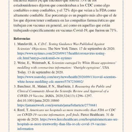
estadounidenses dijeron que consideraban a los CDC como algo
confiables o muy confiables, y el 72% dijo que veían a la FDA como
altamente confiable. Ese porcentaje es un poquito más alto que el de
los que dijeron tener confianza en las compañías farmacéuticas que
trabajan con vacunas en general, así como en aquellas que están
trabajando específicamente en vacunas Covid-19, que fueron un 71%.
Referencias
Mandavilli, A.
C.D.C. Testing Guidance Was Published Against
Scientists’ Objections
. The New York Times. 17 de septiembre de 2020.
https://www.nytimes.com/2020/09/17/health/coronavirus-testing-
cdc.html?smtyp=cur&smid=tw-nytimes
Weise, E., Weintraub, K.
Scientists outraged by White House appointees’
meddling with coronavirus information: ‘Outright egregious’
. USA
Today. 13 de septiembre de 2020.
https://www.usatoday.com/story/news/health/2020/09/13/covid-scientists-
white-house-meddling-cdc-mmwr/5787230002/
Bauchner, H., Malani, P. N., Sharfstein, J.
Reassuring the Public and
Clinical Community About the Scientific Review and Approval of a
COVID-19 Vaccine
. JAMA. 2020;324(13):1296–1297.
doi:10.1001/jama.2020.18860
https://jamanetwork.com/journals/jama/fullarticle/2770681
Reed, T.
Americans see hospitals as more trustworthy than FDA or CDC
on COVID-19 vaccine information, poll finds
. Fierce Healthcare. 31 de
agosto de 2020.
https://www.fiercehealthcare.com/hospitals/americans-see-
hospitals-as-more-trustworthy-than-fda-or-cdc-covid-19-vaccine-
information