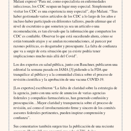
Malani expresó “Para mí, como especialista en enfermedades
infecciosas, los CDC ocupan un lugar muy especial. Simplemente
visitar los CDC es una experiencia muy especial”, dijo Malani. “Tras
haber gestionado varios artículos de los CDC a lo largo de los años e
incluso haber participado en diferentes talleres, puedo afirmar que el
nivel de escrutinio a que someten ya sea un artículo o una
recomendación, es tan elevado que la información que comparten los
CDC es confiable. Observar lo que está sucediendo ahora, cómo se
están tomando atajos y se anulan recomendaciones, al parecer por
razones políticas, es desgarrador y preocupante. La falta de confianza
que va a surgir de esta situación que ya existe podría tener
implicaciones mucho más allá del Covid”.
Los dos expertos en salud pública, junto con Bauchner, publicaron una
editorial la semana pasada en JAMA [3] pidiendo a la FDA que
tranquilice al público y a la comunidad clínica sobre el proceso de
revisión científica y la aprobación de una vacuna COVID-19.
[Los expertos] escribieron “La falta de claridad sobre la estrategia de
la agencia, junto con una serie de anuncios de varias agencias
federales y compañías farmacéuticas, han generado confusión y
preocupación…Mayor claridad y transparencia sobre el proceso de
revisión, así como el involucramiento firme y sincero de los comités
asesores federales pertinentes, pueden inspirar comprensión y
confianza”.
Sus comentarios también surgen tras la publicación de una reciente
encuesta Harris [4] que encontró que solo el 73% de los