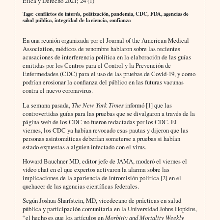
Ética y Derecho 2021; 24 (1)
Tags: conflictos de interés, politización, pandemia, CDC, FDA, agencias de
salud pública, integridad de la ciencia, confianza
En una reunión organizada por el Journal of the American Medical
Association, médicos de renombre hablaron sobre las recientes
acusaciones de interferencia política en la elaboración de las guías
emitidas por los Centros para el Control y la Prevención de
Enfermedades (CDC) para el uso de las pruebas de Covid-19, y como
podrían erosionar la confianza del público en las futuras vacunas
contra el nuevo coronavirus.
La semana pasada,
The New York Times
informó [1] que las
controvertidas guías para las pruebas que se divulgaron a través de la
página web de los CDC no fueron redactadas por los CDC. El
viernes, los CDC ya habían revocado esas pautas y dijeron que las
personas asintomáticas deberían someterse a pruebas si habían
estado expuestas a alguien infectado con el virus.
Howard Bauchner MD, editor jefe de JAMA, moderó el viernes el
video chat en el que expertos activaron la alarma sobre las
implicaciones de la apariencia de intromisión política [2] en el
quehacer de las agencias científicas federales.
Según Joshua Sharfstein, MD, vicedecano de prácticas en salud
pública y participación comunitaria en la Universidad Johns Hopkins,
“el hecho es que los artículos en
Morbitiy and Mortality Weekly