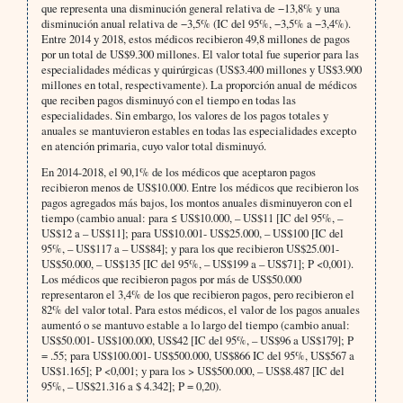
que representa una disminución general relativa de −13,8% y una
disminución anual relativa de −3,5% (IC del 95%, −3,5% a −3,4%).
Entre 2014 y 2018, estos médicos recibieron 49,8 millones de pagos
por un total de US$9.300 millones. El valor total fue superior para las
especialidades médicas y quirúrgicas (US$3.400 millones y US$3.900
millones en total, respectivamente). La proporción anual de médicos
que reciben pagos disminuyó con el tiempo en todas las
especialidades. Sin embargo, los valores de los pagos totales y
anuales se mantuvieron estables en todas las especialidades excepto
en atención primaria, cuyo valor total disminuyó.
En 2014-2018, el 90,1% de los médicos que aceptaron pagos
recibieron menos de US$10.000. Entre los médicos que recibieron los
pagos agregados más bajos, los montos anuales disminuyeron con el
tiempo (cambio anual: para ≤ US$10.000, – US$11 [IC del 95%, –
US$12 a – US$11]; para US$10.001- US$25.000, – US$100 [IC del
95%, – US$117 a – US$84]; y para los que recibieron US$25.001-
US$50.000, – US$135 [IC del 95%, – US$199 a – US$71]; P <0,001).
Los médicos que recibieron pagos por más de US$50.000
representaron el 3,4% de los que recibieron pagos, pero recibieron el
82% del valor total. Para estos médicos, el valor de los pagos anuales
aumentó o se mantuvo estable a lo largo del tiempo (cambio anual:
US$50.001- US$100.000, US$42 [IC del 95%, – US$96 a US$179]; P
= .55; para US$100.001- US$500.000, US$866 IC del 95%, US$567 a
US$1.165]; P <0,001; y para los > US$500.000, – US$8.487 [IC del
95%, – US$21.316 a $ 4.342]; P = 0,20).