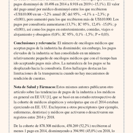
pagos disminuyó de 10.498 en 2014 a 8.918 en 2019 (−15,1%). El valor
del pago anual por médico disminuyó entre los que recibieron
<US$10.000 en un −3,2% anual (IC del 95%, −4,1% a −2,3%; p
<0,001), pero aumentó para los que recibieron más de US$10.000. Los
pagos por consultoría aumentaron (13,7%; IC 95%, 12,4% -15,0%; p
<0,001), así como los pagos en entretenimiento, comidas, viajes o
alojamiento y obsequios (0,8%; IC 95%, 0,1% -1,5%; P = 0,03).
Conclusiones y relevancia
: El número de oncólogos médicos que
aceptan pagos de la industria ha disminuido; sin embargo, los pagos
elevados de la industria se han consolidado en un número
relativamente pequeño de oncólogos médicos que con el tiempo han
ido aceptando pagos más altos. La naturaleza de los pagos se ha
desplazado hacia la consultoría. Estos hallazgos destacan las
limitaciones de la transparencia cuando no hay mecanismos de
rendición de cuentas.
Nota de Salud y Fármacos
:Estos mismos autores publicaron otro
artículo sobre las tendencias de pagos de la industria a los médicos
en general en EE UU [1], que se basó en un estudio retrospectivo de
la cohorte de médicos alopáticos y osteópatas que en el 2014 estaban
ejerciendo en EE. UU. Excluyeron a otros prescriptores (por ejemplo,
enfermeras, dentistas) y médicos que activaron o desactivaron sus
registros entre 2014 y 2018.
De la cohorte de 878.308 médicos, 458.269 (52,2%) recibieron al
menos 1 pago en 2014, disminuyendo a 394.991 (45,0%) en 2018, lo