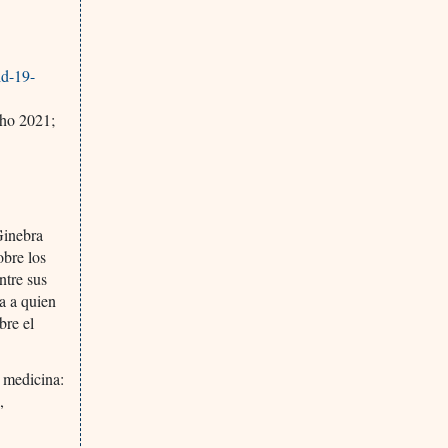
id-19-
cho 2021;
Ginebra
obre los
ntre sus
a a quien
bre el
e medicina:
,