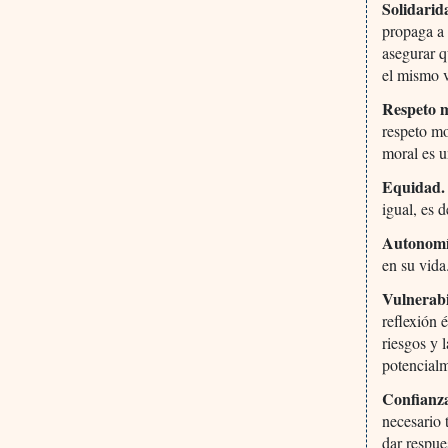
Solidarid
propaga a 
asegurar q
el mismo v
Respeto m
respeto mo
moral es u
Equidad
igual, es 
Autonomí
en su vida
Vulnerab
reflexión 
riesgos y 
potencialm
Confianz
necesario 
dar respue