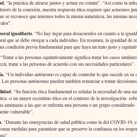
ad
, “la práctica de alzarse juntos y actuar en común”. “Así como la infe
través de la conexión, nuestra respuesta ética requiere que actuemos jun
ue se reconoce que tenemos todos la misma naturaleza, las mismas nec
alor”.
oral igualitario
. “No hay lugar para desacuerdos en cuanto a la iguald
ral que se debe otorgar a cada individuo. En resumen, la igualdad de r
na condición previa fundamental para que haya un trato justo y equitati
.
“Tratar a las personas equitativamente significa tratar los casos similare
decir, tratar a las personas de acuerdo con sus necesidades particulares”.
a.
“Un individuo autónomo es capaz de controlar lo que sucede en su 
. Las personas autónomas pueden también renunciar a tomar decisiones
ilidad
. “Su función ética fundamental es señalar la necesidad de una m
ética -o un mayor escrutinio ético en el contexto de la investigación- sobr
las amenazas a las que se enfrenta una persona o un grupo considerado
ente vulnerable”.
a
. “Durante las emergencias de salud pública como la del COVID-19, e
tomar medidas para garantizar que se preserve la confianza en los respo
sta”.