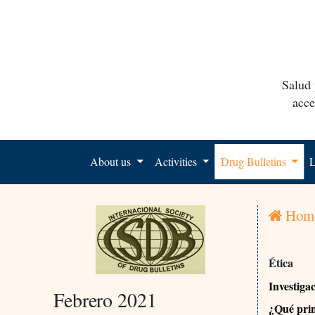
Salud 
acce
About us
Activities
Drug Bulletins
L
Hom
Ética
Investiga
Febrero 2021
¿Qué prin