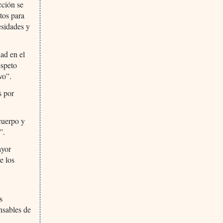
cción se
tos para
esidades y
ad en el
espeto
vo”.
s por
cuerpo y
”.
ayor
e los
s
nsables de