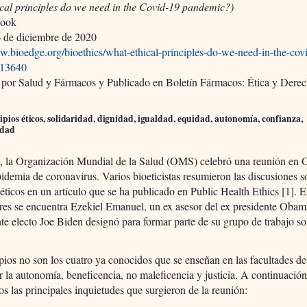
ical principles do we need in the Covid-19 pandemic?)
Cook
 de diciembre de 2020
w.bioedge.org/bioethics/what-ethical-principles-do-we-need-in-the-cov
/13640
 por Salud y Fármacos y Publicado en Boletín Fármacos: Ética y Dere
ipios éticos, solidaridad, dignidad, igualdad, equidad, autonomía, confianza,
idad
o, la Organización Mundial de la Salud (OMS) celebró una reunión en 
pidemia de coronavirus. Varios bioeticistas resumieron las discusiones s
 éticos en un artículo que se ha publicado en Public Health Ethics [1]. E
res se encuentra Ezekiel Emanuel, un ex asesor del ex presidente Obam
nte electo Joe Biden designó para formar parte de su grupo de trabajo so
pios no son los cuatro ya conocidos que se enseñan en las facultades d
r la autonomía, beneficencia, no maleficencia y justicia. A continuación
s las principales inquietudes que surgieron de la reunión: