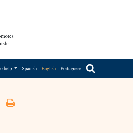
romotes
nish-
o help
Spanish
English
Portuguese