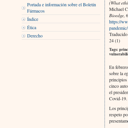
(What eth
Portada e información sobre el Boletín
Michael 
Fármacos
Bioedge,
6
Índice
https://ww
Ética
pandemic
Traducido
Derecho
24 (1)
Tags: princ
vulnerabil
En febrer
sobre la e
principios
cinco auto
el preside
Covid-19.
Los princi
respeto po
presentamo