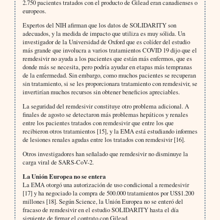
2.750 pacientes tratados con el producto de Gilead eran canadienses o
europeos.
Expertos del NIH afirman que los datos de SOLIDARITY son
adecuados, y la medida de impacto que utiliza es muy sólida. Un
investigador de la Universidad de Oxford que es colíder del estudio
más grande que involucra a varios tratamientos COVID 19 dijo que el
remdesivir no ayuda a los pacientes que están más enfermos, que es
donde más se necesita, pero podría ayudar en etapas más tempranas
de la enfermedad. Sin embargo, como muchos pacientes se recuperan
sin tratamiento, si se les proporcionara tratamiento con remdesivir, se
invertirían muchos recursos sin obtener beneficios apreciables.
La seguridad del remdesivir constituye otro problema adicional. A
finales de agosto se detectaron más problemas hepáticos y renales
entre los pacientes tratados con remdesivir que entre los que
recibieron otros tratamientos [15], y la EMA está estudiando informes
de lesiones renales agudas entre los tratados con remdesivir [16].
Otros investigadores han señalado que remdesivir no disminuye la
carga viral de SARS-CoV-2.
La Unión Europea no se entera
La EMA otorgó una autorización de uso condicional a remedesivir
[17] y ha negociado la compra de 500.000 tratamientos por US$1.200
millones [18]. Según Science, la Unión Europea no se enteró del
fracaso de remdesivir en el estudio SOLIDARITY hasta el día
siguiente de firmar el contrato con Gilead.