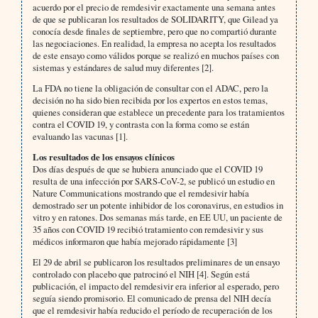
acuerdo por el precio de remdesivir exactamente una semana antes
de que se publicaran los resultados de SOLIDARITY, que Gilead ya
conocía desde finales de septiembre, pero que no compartió durante
las negociaciones. En realidad, la empresa no acepta los resultados
de este ensayo como válidos porque se realizó en muchos países con
sistemas y estándares de salud muy diferentes [2].
La FDA no tiene la obligación de consultar con el ADAC, pero la
decisión no ha sido bien recibida por los expertos en estos temas,
quienes consideran que establece un precedente para los tratamientos
contra el COVID 19, y contrasta con la forma como se están
evaluando las vacunas [1].
Los resultados de los ensayos clínicos
Dos días después de que se hubiera anunciado que el COVID 19
resulta de una infección por SARS-CoV-2, se publicó un estudio en
Nature Communications mostrando que el remdesivir había
demostrado ser un potente inhibidor de los coronavirus, en estudios in
vitro y en ratones. Dos semanas más tarde, en EE UU, un paciente de
35 años con COVID 19 recibió tratamiento con remdesivir y sus
médicos informaron que había mejorado rápidamente [3]
El 29 de abril se publicaron los resultados preliminares de un ensayo
controlado con placebo que patrocinó el NIH [4]. Según está
publicación, el impacto del remdesivir era inferior al esperado, pero
seguía siendo promisorio. El comunicado de prensa del NIH decía
que el remdesivir había reducido el período de recuperación de los