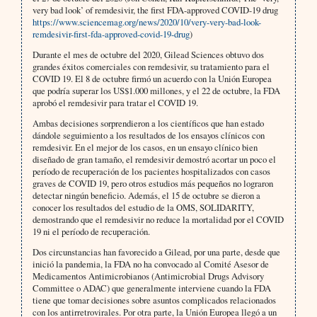
very bad look’ of remdesivir, the first FDA-approved COVID-19 drug
https://www.sciencemag.org/news/2020/10/very-very-bad-look-
remdesivir-first-fda-approved-covid-19-drug
)
Durante el mes de octubre del 2020, Gilead Sciences obtuvo dos
grandes éxitos comerciales con remdesivir, su tratamiento para el
COVID 19. El 8 de octubre firmó un acuerdo con la Unión Europea
que podría superar los US$1.000 millones, y el 22 de octubre, la FDA
aprobó el remdesivir para tratar el COVID 19.
Ambas decisiones sorprendieron a los científicos que han estado
dándole seguimiento a los resultados de los ensayos clínicos con
remdesivir. En el mejor de los casos, en un ensayo clínico bien
diseñado de gran tamaño, el remdesivir demostró acortar un poco el
período de recuperación de los pacientes hospitalizados con casos
graves de COVID 19, pero otros estudios más pequeños no lograron
detectar ningún beneficio. Además, el 15 de octubre se dieron a
conocer los resultados del estudio de la OMS, SOLIDARITY,
demostrando que el remdesivir no reduce la mortalidad por el COVID
19 ni el período de recuperación.
Dos circunstancias han favorecido a Gilead, por una parte, desde que
inició la pandemia, la FDA no ha convocado al Comité Asesor de
Medicamentos Antimicrobianos (Antimicrobial Drugs Advisory
Committee o ADAC) que generalmente interviene cuando la FDA
tiene que tomar decisiones sobre asuntos complicados relacionados
con los antirretrovirales. Por otra parte, la Unión Europea llegó a un