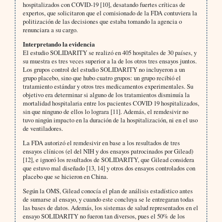
hospitalizados con COVID-19 [10], desatando fuertes críticas de
expertos, que solicitaron que el comisionado de la FDA contuviera la
politización de las decisiones que estaba tomando la agencia o
renunciara a su cargo.
Interpretando la evidencia
El estudio SOLIDARITY se realizó en 405 hospitales de 30 países, y
su muestra es tres veces superior a la de los otros tres ensayos juntos.
Los grupos control del estudio SOLIDARITY no incluyeron a un
grupo placebo, sino que hubo cuatro grupos: un grupo recibió el
tratamiento estándar y otros tres medicamentos experimentales. Su
objetivo era determinar si alguno de los tratamientos disminuía la
mortalidad hospitalaria entre los pacientes COVID 19 hospitalizados,
sin que ninguno de ellos lo lograra [11]. Además, el remdesivir no
tuvo ningún impacto en la duración de la hospitalización, ni en el uso
de ventiladores.
La FDA autorizó el remdesivir en base a los resultados de tres
ensayos clínicos (el del NIH y dos ensayos patrocinados por Gilead)
[12], e ignoró los resultados de SOLIDARITY, que Gilead considera
que estuvo mal diseñado [13, 14] y otros dos ensayos controlados con
placebo que se hicieron en China.
Según la OMS, Gilead conocía el plan de análisis estadístico antes
de sumarse al ensayo, y cuando este concluya se le entregaran todas
las bases de datos. Además, los sistemas de salud representados en el
ensayo SOLIDARITY no fueron tan diversos, pues el 50% de los