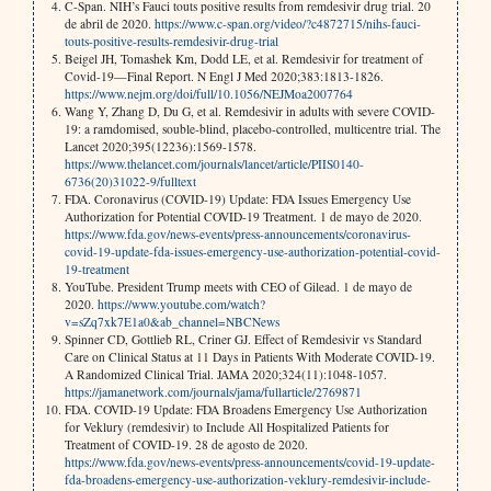
C-Span. NIH’s Fauci touts positive results from remdesivir drug trial. 20
de abril de 2020.
https://www.c-span.org/video/?c4872715/nihs-fauci-
touts-positive-results-remdesivir-drug-trial
Beigel JH, Tomashek Km, Dodd LE, et al. Remdesivir for treatment of
Covid-19—Final Report. N Engl J Med 2020;383:1813-1826.
https://www.nejm.org/doi/full/10.1056/NEJMoa2007764
Wang Y, Zhang D, Du G, et al. Remdesivir in adults with severe COVID-
19: a ramdomised, souble-blind, placebo-controlled, multicentre trial. The
Lancet 2020;395(12236):1569-1578.
https://www.thelancet.com/journals/lancet/article/PIIS0140-
6736(20)31022-9/fulltext
FDA. Coronavirus (COVID-19) Update: FDA Issues Emergency Use
Authorization for Potential COVID-19 Treatment. 1 de mayo de 2020.
https://www.fda.gov/news-events/press-announcements/coronavirus-
covid-19-update-fda-issues-emergency-use-authorization-potential-covid-
19-treatment
YouTube. President Trump meets with CEO of Gilead. 1 de mayo de
2020.
https://www.youtube.com/watch?
v=sZq7xk7E1a0&ab_channel=NBCNews
Spinner CD, Gottlieb RL, Criner GJ. Effect of Remdesivir vs Standard
Care on Clinical Status at 11 Days in Patients With Moderate COVID-19.
A Randomized Clinical Trial. JAMA 2020;324(11):1048-1057.
https://jamanetwork.com/journals/jama/fullarticle/2769871
FDA. COVID-19 Update: FDA Broadens Emergency Use Authorization
for Veklury (remdesivir) to Include All Hospitalized Patients for
Treatment of COVID-19. 28 de agosto de 2020.
https://www.fda.gov/news-events/press-announcements/covid-19-update-
fda-broadens-emergency-use-authorization-veklury-remdesivir-include-