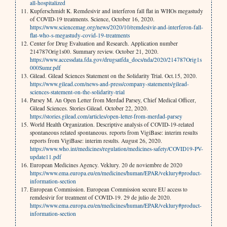
all-hospitalized
Kupferschmidt K. Remdesivir and interferon fall flat in WHOs megastudy
of COVID-19 treatments. Science, October 16, 2020.
https://www.sciencemag.org/news/2020/10/remdesivir-and-interferon-fall-
flat-who-s-megastudy-covid-19-treatments
Center for Drug Evaluation and Research. Application number
214787Orig1s00. Summary review. October 21, 2020.
https://www.accessdata.fda.gov/drugsatfda_docs/nda/2020/214787Orig1s
000Sumr.pdf
Gilead. Gilead Sciences Statement on the Solidarity Trial. Oct.15, 2020.
https://www.gilead.com/news-and-press/company-statements/gilead-
sciences-statement-on-the-solidarity-trial
Parsey M. An Open Letter from Merdad Parsey, Chief Medical Officer,
Gilead Sciences. Stories Gilead. October 22, 2020.
https://stories.gilead.com/articles/open-letter-from-merdad-parsey
World Health Organization. Descriptive analysis of COVID-19-related
spontaneous related spontaneous. reports from VigiBase: interim results
reports from VigiBase: interim results. August 26, 2020.
https://www.who.int/medicines/regulation/medicines-safety/COVID19-PV-
update11.pdf
European Medicines Agency. Veklury. 20 de noviembre de 2020
https://www.ema.europa.eu/en/medicines/human/EPAR/veklury#product-
information-section
European Commission. European Commission secure EU access to
remdesivir for treatment of COVID-19. 29 de julio de 2020.
https://www.ema.europa.eu/en/medicines/human/EPAR/veklury#product-
information-section