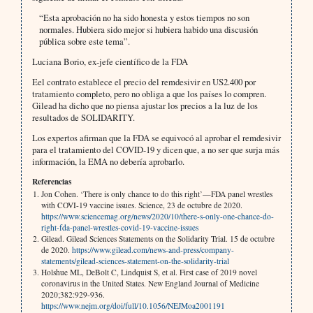
“Esta aprobación no ha sido honesta y estos tiempos no son
normales. Hubiera sido mejor si hubiera habido una discusión
pública sobre este tema”.
Luciana Borio, ex-jefe científico de la FDA
Eel contrato establece el precio del remdesivir en US2.400 por
tratamiento completo, pero no obliga a que los países lo compren.
Gilead ha dicho que no piensa ajustar los precios a la luz de los
resultados de SOLIDARITY.
Los expertos afirman que la FDA se equivocó al aprobar el remdesivir
para el tratamiento del COVID-19 y dicen que, a no ser que surja más
información, la EMA no debería aprobarlo.
Referencias
Jon Cohen. ‘There is only chance to do this right’—FDA panel wrestles
with COVI-19 vaccine issues. Science, 23 de octubre de 2020.
https://www.sciencemag.org/news/2020/10/there-s-only-one-chance-do-
right-fda-panel-wrestles-covid-19-vaccine-issues
Gilead. Gilead Sciences Statements on the Solidarity Trial. 15 de octubre
de 2020.
https://www.gilead.com/news-and-press/company-
statements/gilead-sciences-statement-on-the-solidarity-trial
Holshue ML, DeBolt C, Lindquist S, et al. First case of 2019 novel
coronavirus in the United States. New England Journal of Medicine
2020;382:929-936.
https://www.nejm.org/doi/full/10.1056/NEJMoa2001191