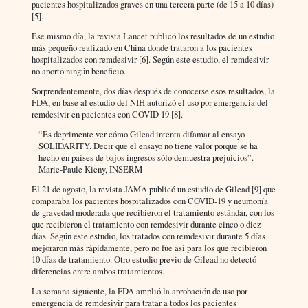
pacientes hospitalizados graves en una tercera parte (de 15 a 10 días)
[5].
Ese mismo día, la revista Lancet publicó los resultados de un estudio
más pequeño realizado en China donde trataron a los pacientes
hospitalizados con remdesivir [6]. Según este estudio, el remdesivir
no aportó ningún beneficio.
Sorprendentemente, dos días después de conocerse esos resultados, la
FDA, en base al estudio del NIH autorizó el uso por emergencia del
remdesivir en pacientes con COVID 19 [8].
“Es deprimente ver cómo Gilead intenta difamar al ensayo
SOLIDARITY. Decir que el ensayo no tiene valor porque se ha
hecho en países de bajos ingresos sólo demuestra prejuicios”.
Marie-Paule Kieny, INSERM
El 21 de agosto, la revista JAMA publicó un estudio de Gilead [9] que
comparaba los pacientes hospitalizados con COVID-19 y neumonía
de gravedad moderada que recibieron el tratamiento estándar, con los
que recibieron el tratamiento con remdesivir durante cinco o diez
días. Según este estudio, los tratados con remdesivir durante 5 días
mejoraron más rápidamente, pero no fue así para los que recibieron
10 días de tratamiento. Otro estudio previo de Gilead no detectó
diferencias entre ambos tratamientos.
La semana siguiente, la FDA amplió la aprobación de uso por
emergencia de remdesivir para tratar a todos los pacientes