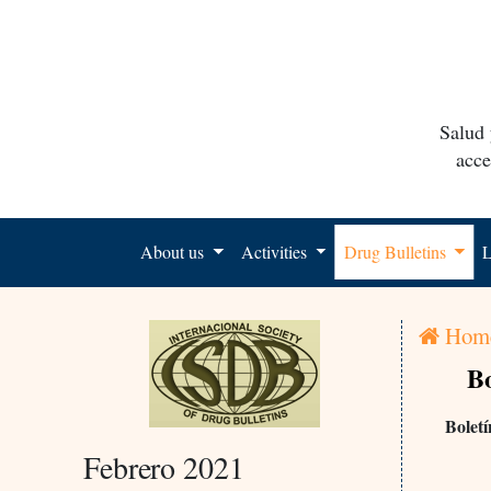
Salud 
acce
About us
Activities
Drug Bulletins
L
Hom
Bo
Boletí
Febrero 2021