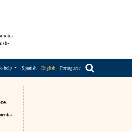
romotes
nish-
o help
Spanish
English
Portuguese
ios
amentos