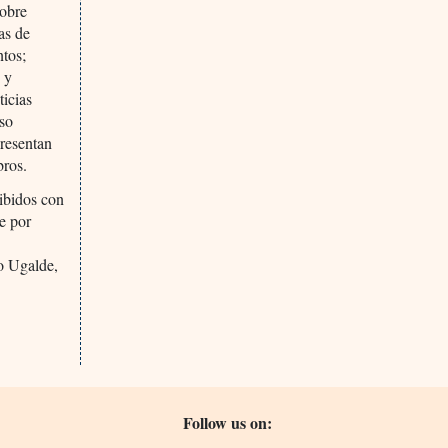
sobre
as de
ntos;
 y
icias
uso
presentan
bros.
cibidos con
te por
io Ugalde,
Follow us on: