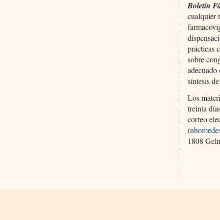
Boletín F
cualquier
farmacovig
dispensaci
prácticas
sobre cong
adecuado 
síntesis d
Los materi
treinta dí
correo el
(
nhomede
1808 Geln