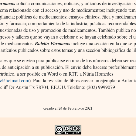
ármacos
solicita comunicaciones, noticias, y artículos de investigación 
 tema relacionado con el acceso y uso de medicamentos; incluyendo tem
ilancia; políticas de medicamentos; ensayos clínicos; ética y medicame
ón y farmacia; comportamiento de la industria; prácticas recomendables
 cuestionadas de uso y promoción de medicamentos. También publica not
resos y talleres que se vayan a celebrar o se hayan celebrado sobre el 
de medicamentos.
Boletín Fármacos
incluye una sección en la que se 
e artículos publicados sobre estos temas y una sección bibliográfica de li
ales que se envíen para publicarse en uno de los números deben ser re
as de anticipación a su publicación. El envío debe hacerse preferiblemen
ectrónico, a ser posible en Word o en RTF, a Núria Homedes
s@hotmail.com
). Para la revisión de libros enviar un ejemplar a Anton
cliff Dr Austin Tx 78704, EE.UU. Teléfono: (202) 9999079
creado el 24 de Febrero de 2021