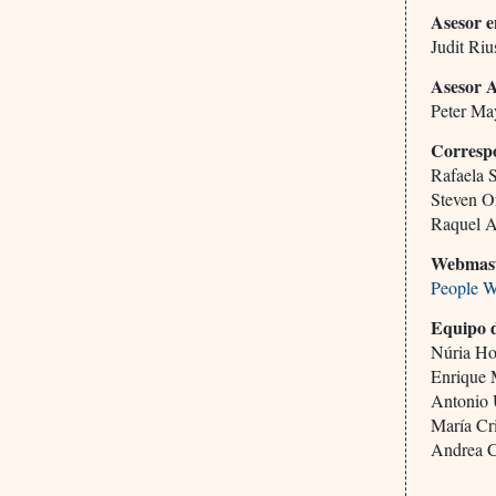
Asesor e
Judit Ri
Asesor 
Peter M
Corresp
Rafaela 
Steven O
Raquel A
Webmas
People W
Equipo 
Núria H
Enrique 
Antonio
María Cr
Andrea C