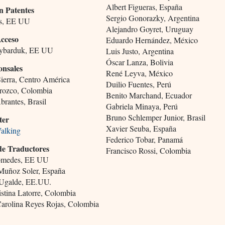
Albert Figueras, España
n Patentes
Sergio Gonorazky, Argentina
us, EE UU
Alejandro Goyret, Uruguay
Acceso
Eduardo Hernández, México
aybarduk, EE UU
Luis Justo, Argentina
Óscar Lanza, Bolivia
onsales
René Leyva, México
Sierra, Centro América
Duilio Fuentes, Perú
rozco, Colombia
Benito Marchand, Ecuador
brantes, Brasil
Gabriela Minaya, Perú
Bruno Schlemper Junior, Brasil
ter
Xavier Seuba, España
alking
Federico Tobar, Panamá
de Traductores
Francisco Rossi, Colombia
omedes, EE UU
Muñoz Soler, España
 Ugalde, EE.UU.
istina Latorre, Colombia
arolina Reyes Rojas, Colombia