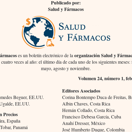
Publicado por:
Salud y Fármacos
Fármacos
organización Salud y Fárma
es un boletín electrónico de la
 cuatro veces al año: el último día de cada uno de los siguientes meses: 
mayo, agosto y noviembre.
Volumen 24, número 1, feb
Editores Asociados
omedes Beguer, EE.UU.
Corina Bontempo Duca de Freitas, Br
 Ugalde, EE.UU.
Albin Chaves, Costa Rica
Hernán Collado, Costa Rica
n Precios
Francisco Debesa García, Cuba
ira, España
Anahí Dresser, México
 Tobar, Panamá
José Humberto Duque, Colombia