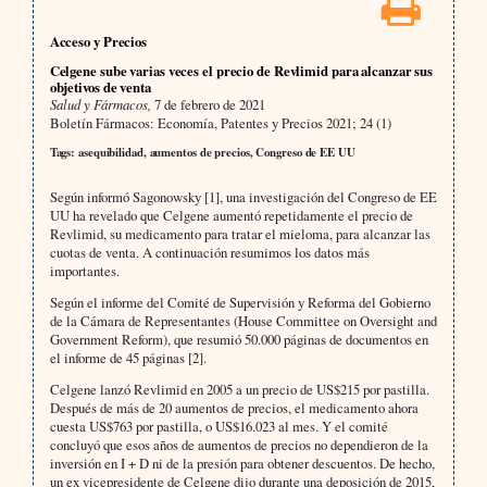
Acceso y Precios
Celgene sube varias veces el precio de Revlimid para alcanzar sus
objetivos de venta
Salud y Fármacos,
7 de febrero de 2021
Boletín Fármacos: Economía, Patentes y Precios 2021; 24 (1)
Tags: asequibilidad, aumentos de precios, Congreso de EE UU
Según informó Sagonowsky [1], una investigación del Congreso de EE
UU ha revelado que Celgene aumentó repetidamente el precio de
Revlimid, su medicamento para tratar el mieloma, para alcanzar las
cuotas de venta. A continuación resumimos los datos más
importantes.
Según el informe del Comité de Supervisión y Reforma del Gobierno
de la Cámara de Representantes (House Committee on Oversight and
Government Reform), que resumió 50.000 páginas de documentos en
el informe de 45 páginas [2].
Celgene lanzó Revlimid en 2005 a un precio de US$215 por pastilla.
Después de más de 20 aumentos de precios, el medicamento ahora
cuesta US$763 por pastilla, o US$16.023 al mes. Y el comité
concluyó que esos años de aumentos de precios no dependieron de la
inversión en I + D ni de la presión para obtener descuentos. De hecho,
un ex vicepresidente de Celgene dijo durante una deposición de 2015,