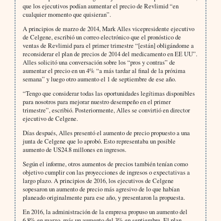
que los ejecutivos podían aumentar el precio de Revlimid “en
cualquier momento que quisieran”.
A principios de marzo de 2014, Mark Alles vicepresidente ejecutivo
de Celgene, escribió un correo electrónico que el pronóstico de
ventas de Revlimid para el primer trimestre “[están] obligándome a
reconsiderar el plan de precios de 2014 del medicamento en EE UU”.
Alles solicitó una conversación sobre los “pros y contras” de
aumentar el precio en un 4% “a más tardar al final de la próxima
semana” y luego otro aumento el 1 de septiembre de ese año.
“Tengo que considerar todas las oportunidades legítimas disponibles
para nosotros para mejorar nuestro desempeño en el primer
trimestre”, escribió. Posteriormente, Alles se convirtió en director
ejecutivo de Celgene.
Días después, Alles presentó el aumento de precio propuesto a una
junta de Celgene que lo aprobó. Esto representaba un posible
aumento de US24.8 millones en ingresos.
Según el informe, otros aumentos de precios también tenían como
objetivo cumplir con las proyecciones de ingresos o expectativas a
largo plazo. A principios de 2016, los ejecutivos de Celgene
sopesaron un aumento de precio más agresivo de lo que habían
planeado originalmente para ese año, y presentaron la propuesta.
En 2016, la administración de la empresa propuso un aumento del
6,8% en marzo, más un aumento del 3% en septiembre. El plan