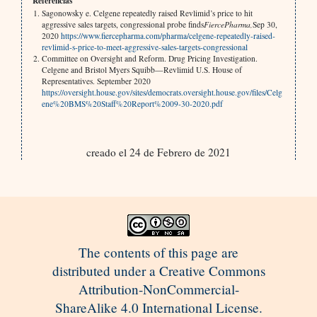
Referencias
Sagonowsky e. Celgene repeatedly raised Revlimid’s price to hit
aggressive sales targets, congressional probe finds
FiercePharma,
Sep 30,
2020
https://www.fiercepharma.com/pharma/celgene-repeatedly-raised-
revlimid-s-price-to-meet-aggressive-sales-targets-congressional
Committee on Oversight and Reform. Drug Pricing Investigation.
Celgene and Bristol Myers Squibb—Revlimid U.S. House of
Representatives. September 2020
https://oversight.house.gov/sites/democrats.oversight.house.gov/files/Celg
ene%20BMS%20Staff%20Report%2009-30-2020.pdf
creado el 24 de Febrero de 2021
The contents of this page are
distributed under a Creative Commons
Attribution-NonCommercial-
ShareAlike 4.0 International License.