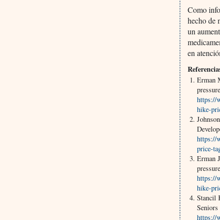
Como info
hecho de n
un aumento
medicament
en atenci
Referencia
Erman M
pressure
https://
hike-pr
Johnson
Develop
https:/
price-t
Erman J
pressure
https://
hike-pr
Stancil
Seniors
https:/