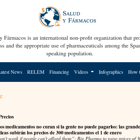
y Fármacos is an international non-profit organization that p
ss and the appropriate use of pharmaceuticals among the Spa
speaking population.
atest News
RELEM
Financing
Videos
Infographics
How t
e
Precios
s medicamentos no curan si la gente no puede pagarlos: las grand
icas subirán los precios de 300 medicamentos el 1 de enero
n’t work if people can’t afford them”: Big Pharma to raise prices of 