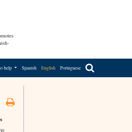
romotes
nish-
o help
Spanish
English
Portuguese
es
300