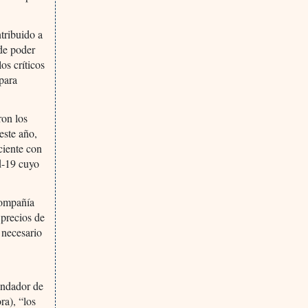
tribuido a
de poder
os críticos
para
ron los
este año,
ciente con
d-19 cuyo
compañía
 precios de
 necesario
undador de
a), “los