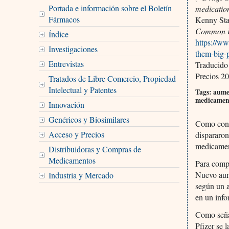
Portada e información sobre el Boletín
medication
Fármacos
Kenny Sta
Common 
Índice
https://w
Investigaciones
them-big-
Entrevistas
Traducido
Precios 20
Tratados de Libre Comercio, Propiedad
Intelectual y Patentes
Tags: aumen
medicament
Innovación
Genéricos y Biosimilares
Como cons
Acceso y Precios
dispararon
medicament
Distribuidoras y Compras de
Medicamentos
Para compe
Nuevo aum
Industria y Mercado
según un a
en un info
Como seña
Pfizer se 