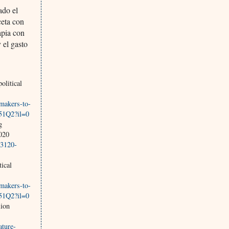
ado el
ceta con
apia con
 el gasto
olitical
gmakers-to-
951Q2?il=0
g
020
-3120-
ical
gmakers-to-
951Q2?il=0
lion
ature-