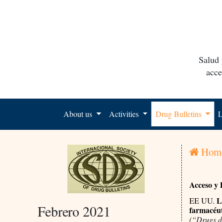
Salud 
acce
About us
Activities
Drug Bulletins
L
Hom
Acceso y 
Lo
EE UU.
Febrero 2021
farmacéut
(“Drugs do