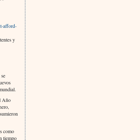
-afford-
tentes y
 se
nuevos
mundial.
el Año
nero,
resumieron
as como
un tiempo