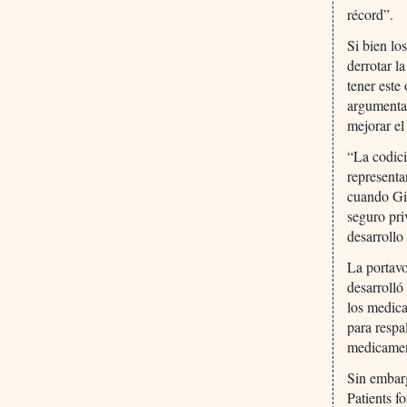
récord”.
Si bien lo
derrotar 
tener este
argumentan
mejorar el
“La codici
representa
cuando Gi
seguro pri
desarrollo
La portavo
desarrolló
los medic
para respa
medicament
Sin embar
Patients 