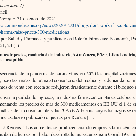
s on Jan. 1)
ncil
Dreams,
31 de enero de 2021
ww.commondreams.org/news/2020/12/31/drugs-dont-work-if-people-cant
pharma-raise-prices-300-medications
 por Salud y Fármacos y publicado en Boletín Fármacos: Economía, Pa
21; 24 (1)
tos de precios, conducta de la industria, AstraZeneca, Pfizer, Gilead, codicia,
os asequibles
ecuencia de la pandemia de coronavirus, en 2020 las hospitalizaciones
, pero las visitas de rutina al consultorio del médico y la demanda por 
os de venta con receta se redujeron drásticamente durante el bloqueo 
nsar la pérdida de ingresos, la industria farmacéutica planea celebrar 
entando los precios de más de 300 medicamentos en EE UU el 1 de e
nálisis de la consultora de salud 3 Axis Advisors, cuyos hallazgos se 
rme exclusivo publicado el jueves por Reuters [1].
ló Reuters, “Los aumentos se producen cuando empresas farmacéutic
las dan de héroes por haber desarrollado las vacunas para Covid-19 en 