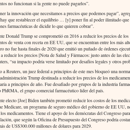
tos no funcionan si la gente no puede pagarlos”.
ener la innovación que necesitamos a precios que podemos pagar”, agre
“hay que restablecer el equilibrio … [y] poner fin al poder ilimitado que 
nes farmacéuticas de dicidir lo que quieren cobrar”.
nte Donald Trump se comprometió en 2016 a reducir los precios de los
os de venta con receta en EE UU, que se encuentran entre los más alt
o no fue hasta finales de 2020 que emitió un puñado de órdenes ejecut
 a reducir los precios [Nota de Salud y Fármacos: justo antes de las elec
ers, “su impacto podría verse limitado por desafíos legales y otros pro
 a Reuters, un juez federal a principios de este mes bloqueó una norma
 administración Trump destinada a reducir los precios de los medicamen
ría a principios de año. Fue desafiado por grupos de la industria farma
 PhRMA, el grupo comercial farmacéutico líder del país.
nte electo [Joe] Biden también prometió reducir los costos de los medi
que Medicare, un programa de seguro médico del gobierno de EE UU, n
 los medicamentos. Tiene el apoyo de los demócratas del Congreso par
slación, que según la Oficina de Presupuesto del Congreso podría costar
 más de US$300.000 millones de dólares para 2029.