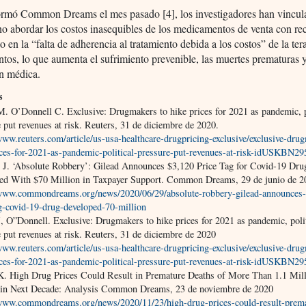
rmó Common Dreams el mes pasado [4], los investigadores han vincul
o abordar los costos inasequibles de los medicamentos de venta con re
 en la “falta de adherencia al tratamiento debida a los costos” de la ter
os, lo que aumenta el sufrimiento prevenible, las muertes prematuras y
ón médica.
s
. O’Donnell C. Exclusive: Drugmakers to hike prices for 2021 as pandemic, p
 put revenues at risk. Reuters, 31 de diciembre de 2020.
www.reuters.com/article/us-usa-healthcare-drugpricing-exclusive/exclusive-dru
ices-for-2021-as-pandemic-political-pressure-put-revenues-at-risk-idUSKBN2
 J. ‘Absolute Robbery’: Gilead Announces $3,120 Price Tag for Covid-19 Dru
ed With $70 Million in Taxpayer Support. Common Dreams, 29 de junio de 2
/www.commondreams.org/news/2020/06/29/absolute-robbery-gilead-announces
ag-covid-19-drug-developed-70-million
, O”Donnell. Exclusive: Drugmakers to hike prices for 2021 as pandemic, polit
 put revenues at risk. Reuters, 31 de diciembre de 2020
www.reuters.com/article/us-usa-healthcare-drugpricing-exclusive/exclusive-dru
ices-for-2021-as-pandemic-political-pressure-put-revenues-at-risk-idUSKBN2
 K. High Drug Prices Could Result in Premature Deaths of More Than 1.1 Mil
 in Next Decade: Analysis Common Dreams, 23 de noviembre de 2020
/www.commondreams.org/news/2020/11/23/high-drug-prices-could-result-prem