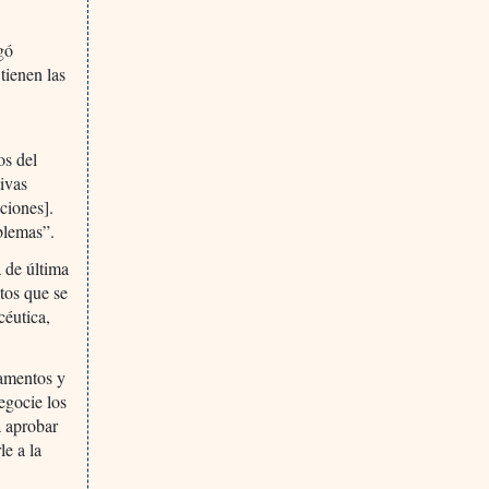
gó
tienen las
os del
ivas
ciones].
blemas”.
 de última
tos que se
céutica,
camentos y
egocie los
a aprobar
le a la