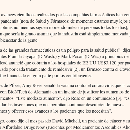
s avances científicos realizados por las compañías farmacéuticas han con
la pandemia [nota de Salud y Fármacos: de momento estamos muy lejos 
 optimismo mientras siguen moriendo miles de personas todos los días], l
 que sería ingenuo asumir que la industria está simplemente motivada 
 bienestar de la gente.
a de las grandes farmacéuticas es un peligro para la salud pública”, dije
ntes Pramila Jayapal (D-Wash.) y Mark Pocan (D-Wis.) a principios de 
lead anunció que cobraría a los hospitales de EE UU US$3.120 por pa
vado por cada tratamiento de remdesivir [2], un fármaco contra el Covi
 fue financiado en gran parte por los contribuyentes.
z de Pfizer, Amy Rose, señaló la vacuna contra el coronavirus que la 
 con BioNTech de Alemania en un intento de justificar los aumentos de
amentos. “Este modesto aumento”, dijo Rose en un comunicado [3], “es
ldar las inversiones que nos permitan continuar descubriendo nuevos
os y ofrecer esos avances a los pacientes que los necesitan”.
go, como dijo el mes pasado David Mitchell, un paciente de cáncer y f
for Affordable Drugs Now (Pacientes por Medicamentos Asequibles Ahor