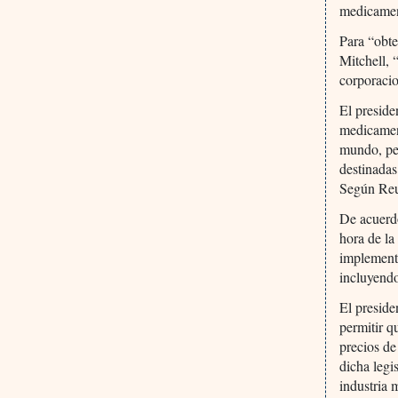
medicamen
Para “obt
Mitchell, 
corporacio
El preside
medicament
mundo, per
destinadas
Según Reut
De acuerdo
hora de la
implementa
incluyendo
El preside
permitir 
precios de
dicha legi
industria