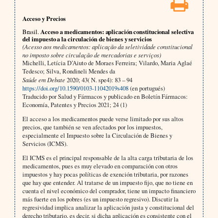
Acceso y Precios
Brasil.
Acceso a medicamentos: aplicación constitucional selectiva
del impuesto a la circulación de bienes y servicios
(Acesso aos medicamentos: aplicação da seletividade constitucional
no imposto sobre circulação de mercadorias e serviços)
Michelli, Letícia D’Aiuto de Moraes Ferreira; Vilardo, Maria Aglaé
Tedesco; Silva, Rondineli Mendes da
Saúde em Debate
2020; 43( N. spe4): 83 – 94
https://doi.org/10.1590/0103-11042019s408
(en portugués)
Traducido por Salud y Fármacos y publicado en Boletín Fármacos:
Economía, Patentes y Precios 2021; 24 (1)
El acceso a los medicamentos puede verse limitado por sus altos
precios, que también se ven afectados por los impuestos,
especialmente el Impuesto sobre la Circulación de Bienes y
Servicios (ICMS).
El ICMS es el principal responsable de la alta carga tributaria de los
medicamentos, pues es muy elevado en comparación con otros
impuestos y hay pocas políticas de exención tributaria, por razones
que hay que entender. Al tratarse de un impuesto fijo, que no tiene en
cuenta el nivel económico del comprador, tiene un impacto financiero
más fuerte en los pobres (es un impuesto regresivo). Discutir la
regresividad implica analizar la aplicación justa y constitucional del
derecho tributario, es decir, si dicha aplicación es consistente con el