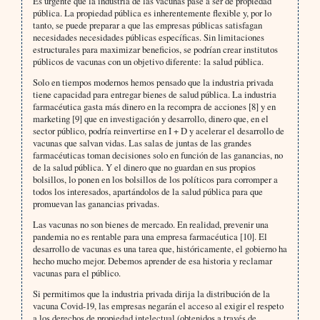
Es urgente que la industria de las vacunas pase a ser de propiedad
pública. La propiedad pública es inherentemente flexible y, por lo
tanto, se puede preparar a que las empresas públicas satisfagan
necesidades necesidades públicas específicas. Sin limitaciones
estructurales para maximizar beneficios, se podrían crear institutos
públicos de vacunas con un objetivo diferente: la salud pública.
Solo en tiempos modernos hemos pensado que la industria privada
tiene capacidad para entregar bienes de salud pública. La industria
farmacéutica gasta más dinero en la recompra de acciones [8] y en
marketing [9] que en investigación y desarrollo, dinero que, en el
sector público, podría reinvertirse en I + D y acelerar el desarrollo de
vacunas que salvan vidas. Las salas de juntas de las grandes
farmacéuticas toman decisiones solo en función de las ganancias, no
de la salud pública. Y el dinero que no guardan en sus propios
bolsillos, lo ponen en los bolsillos de los políticos para corromper a
todos los interesados, apartándolos de la salud pública para que
promuevan las ganancias privadas.
Las vacunas no son bienes de mercado. En realidad, prevenir una
pandemia no es rentable para una empresa farmacéutica [10]. El
desarrollo de vacunas es una tarea que, históricamente, el gobierno ha
hecho mucho mejor. Debemos aprender de esa historia y reclamar
vacunas para el público.
Si permitimos que la industria privada dirija la distribución de la
vacuna Covid-19, las empresas negarán el acceso al exigir el respeto
a los derechos de propiedad intelectual (obtenidos a través de