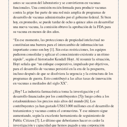
antes se sacaron del laboratorio y se convirtieron en vacunas
funcionales. Una comisión recién formada para producir vacunas
contra la gripe fue parte de una red más amplia de programas de
desarrollo de vacunas administrados por el gobierno federal. Si bien
hoy, en promedio, se puede tardar de ocho a quince años en desarrollar
una nueva vacuna, la comisión obtuvo la aprobación de la FDA para
su vacuna en menos de dos años.
“En ese momento, las protecciones de propiedad intelectual no
constituían una barrera para el intercambio de información tan
importante como son hoy [1]. Sin estas restricciones, los equipos
pudieron consolidar y aplicar el conocimiento existente a un ritmo
rápido”, según el historiador Kendall Hoyt. Al resumir la situación,
Hoyt señala que “un enfoque cooperativo, impulsado por objetivos,
para el desarrollo de vacunas persistió en la era de la posguerra,
incluso después de que se disolviera la urgencia y la estructura de los
programas de guerra. Esto contribuyó a las altas tasas de innovación
en vacunas a mediados del siglo XX”.
¿Hoy? La industria farmacéutica toma la investigación y el
desarrollo financiados por los contribuyentes [5]y luego cobra a los
estadounidenses los precios más altos del mundo [6]. Los
contribuyentes ya han gastado US$13.000 millones en el desarrollo de
tratamientos y vacunas contra el coronavirus. Y ese número sigue
aumentando, según la excelente herramienta de seguimiento de
Public Citizen [7]. Lo último que deberíamos hacer es ceder la
investigación y capacidad que hemos pagado a una corporación