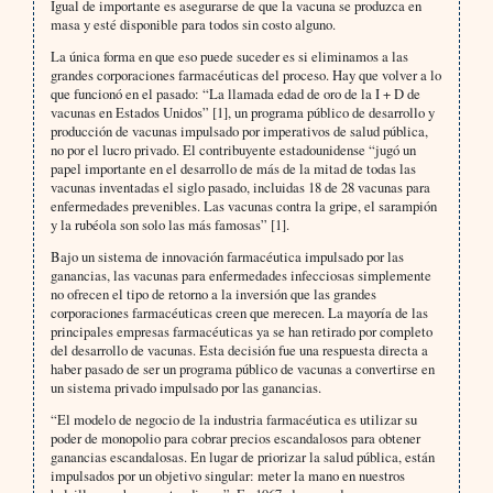
Igual de importante es asegurarse de que la vacuna se produzca en
masa y esté disponible para todos sin costo alguno.
La única forma en que eso puede suceder es si eliminamos a las
grandes corporaciones farmacéuticas del proceso. Hay que volver a lo
que funcionó en el pasado: “La llamada edad de oro de la I + D de
vacunas en Estados Unidos” [1], un programa público de desarrollo y
producción de vacunas impulsado por imperativos de salud pública,
no por el lucro privado. El contribuyente estadounidense “jugó un
papel importante en el desarrollo de más de la mitad de todas las
vacunas inventadas el siglo pasado, incluidas 18 de 28 vacunas para
enfermedades prevenibles. Las vacunas contra la gripe, el sarampión
y la rubéola son solo las más famosas” [1].
Bajo un sistema de innovación farmacéutica impulsado por las
ganancias, las vacunas para enfermedades infecciosas simplemente
no ofrecen el tipo de retorno a la inversión que las grandes
corporaciones farmacéuticas creen que merecen. La mayoría de las
principales empresas farmacéuticas ya se han retirado por completo
del desarrollo de vacunas. Esta decisión fue una respuesta directa a
haber pasado de ser un programa público de vacunas a convertirse en
un sistema privado impulsado por las ganancias.
“El modelo de negocio de la industria farmacéutica es utilizar su
poder de monopolio para cobrar precios escandalosos para obtener
ganancias escandalosas. En lugar de priorizar la salud pública, están
impulsados por un objetivo singular: meter la mano en nuestros