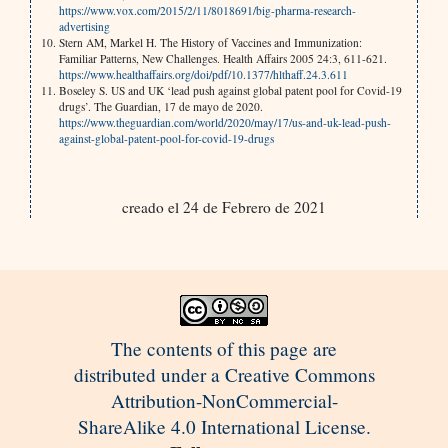
https://www.vox.com/2015/2/11/8018691/big-pharma-research-
advertising
Stern AM, Markel H. The History of Vaccines and Immunization:
Familiar Patterns, New Challenges. Health Affairs 2005 24:3, 611-621.
https://www.healthaffairs.org/doi/pdf/10.1377/hlthaff.24.3.611
Boseley S. US and UK ‘lead push against global patent pool for Covid-19
drugs’. The Guardian, 17 de mayo de 2020.
https://www.theguardian.com/world/2020/may/17/us-and-uk-lead-push-
against-global-patent-pool-for-covid-19-drugs
creado el 24 de Febrero de 2021
The contents of this page are
distributed under a Creative Commons
Attribution-NonCommercial-
ShareAlike 4.0 International License.