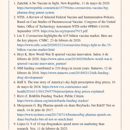
Zaitchik A No Vaccine in Sight. New Republic, 11 de mayo de 2020.
https://newrepublic.com/article/157594/no-coronavirus-vaccine-big-
pharma-drug-patent-system
NTIS. A Review of Selected Federal Vaccine and Immunization Policies,
Based on Case Studies of Pneumococcal Vaccine. Congress of the United
States, Office of Technology Assessment NTIS order #PB80-116106.
September 1979.
https://ota.fas.org/reports/7915.pdf
Lin Y. Coronavirus highlights the $35 billion vaccine market. Here are
the key players. CNBC, 23 de febrero de 2020.
https://www.cnbc.com/2020/02/21/coronavirus-brings-light-to-the-35-
billion-vaccine-market.html
Hoyt K. How World War II spurred vaccine innovation. Salon, 6 de
febrero de 2020.
https://www.salon.com/2018/02/06/how-world-war-ii-
spurred-vaccine-innovation_partner/
NIH funding contributed to 210 drugs in recent years. Statnews, 12 de
febrero de 2018.
https://www.statnews.com/2018/02/12/nih-funding-
drug-development/
Kliff S. The true story of America’s sky-high prescription drug prices, 10
de mayo de 2018.
https://www.vox.com/science-and-
health/2016/11/30/12945756/prescription-drug-prices-explained
Rizvi Z. BARDA Funding Tracker. Public Citizen.
https://www.citizen.org/article/barda-funding-tracker/
Morgenson G. Big Pharma spends on share Buybacks, but R&D? Not so
much. 14 de julio de 2017.
https://www.nytimes.com/2017/07/14/business/big-pharma-spends-on-
share-buybacks-but-rd-not-so-much.html
López G. 9 of 10 top drugmakers spend more on marketing than
research. Vox, 11 de febrero de 2025.