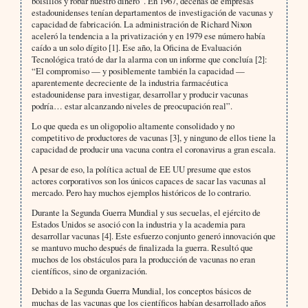
bolsillos y robar nuestro dinero”. En 1967, decenas de empresas
estadounidenses tenían departamentos de investigación de vacunas y
capacidad de fabricación. La administración de Richard Nixon
aceleró la tendencia a la privatización y en 1979 ese número había
caído a un solo dígito [1]. Ese año, la Oficina de Evaluación
Tecnológica trató de dar la alarma con un informe que concluía [2]:
“El compromiso — y posiblemente también la capacidad —
aparentemente decreciente de la industria farmacéutica
estadounidense para investigar, desarrollar y producir vacunas
podría… estar alcanzando niveles de preocupación real”.
Lo que queda es un oligopolio altamente consolidado y no
competitivo de productores de vacunas [3], y ninguno de ellos tiene la
capacidad de producir una vacuna contra el coronavirus a gran escala.
A pesar de eso, la política actual de EE UU presume que estos
actores corporativos son los únicos capaces de sacar las vacunas al
mercado. Pero hay muchos ejemplos históricos de lo contrario.
Durante la Segunda Guerra Mundial y sus secuelas, el ejército de
Estados Unidos se asoció con la industria y la academia para
desarrollar vacunas [4]. Este esfuerzo conjunto generó innovación que
se mantuvo mucho después de finalizada la guerra. Resultó que
muchos de los obstáculos para la producción de vacunas no eran
científicos, sino de organización.
Debido a la Segunda Guerra Mundial, los conceptos básicos de
muchas de las vacunas que los científicos habían desarrollado años