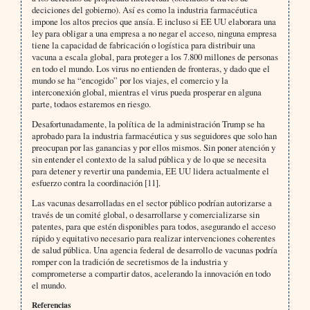
deciciones del gobierno). Así es como la industria farmacéutica
impone los altos precios que ansía. E incluso si EE UU elaborara una
ley para obligar a una empresa a no negar el acceso, ninguna empresa
tiene la capacidad de fabricación o logística para distribuir una
vacuna a escala global, para proteger a los 7.800 millones de personas
en todo el mundo. Los virus no entienden de fronteras, y dado que el
mundo se ha “encogido” por los viajes, el comercio y la
interconexión global, mientras el virus pueda prosperar en alguna
parte, todaos estaremos en riesgo.
Desafortunadamente, la política de la administración Trump se ha
aprobado para la industria farmacéutica y sus seguidores que solo han
preocupan por las ganancias y por ellos mismos. Sin poner atención y
sin entender el contexto de la salud pública y de lo que se necesita
para detener y revertir una pandemia, EE UU lidera actualmente el
esfuerzo contra la coordinación [11].
Las vacunas desarrolladas en el sector público podrían autorizarse a
través de un comité global, o desarrollarse y comercializarse sin
patentes, para que estén disponibles para todos, asegurando el acceso
rápido y equitativo necesario para realizar intervenciones coherentes
de salud pública. Una agencia federal de desarrollo de vacunas podría
romper con la tradición de secretismos de la industria y
comprometerse a compartir datos, acelerando la innovación en todo
el mundo.
Referencias