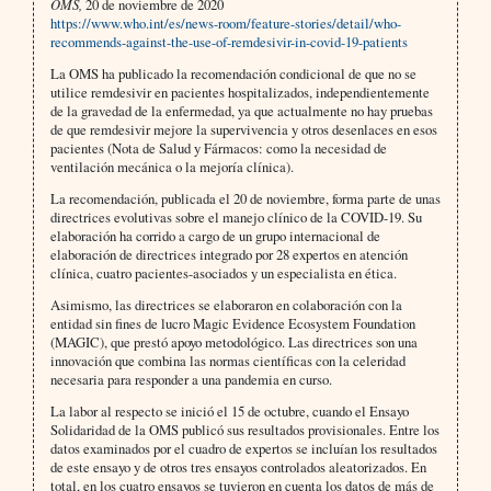
OMS,
20 de noviembre de 2020
https://www.who.int/es/news-room/feature-stories/detail/who-
recommends-against-the-use-of-remdesivir-in-covid-19-patients
La OMS ha publicado la recomendación condicional de que no se
utilice remdesivir en pacientes hospitalizados, independientemente
de la gravedad de la enfermedad, ya que actualmente no hay pruebas
de que remdesivir mejore la supervivencia y otros desenlaces en esos
pacientes (Nota de Salud y Fármacos: como la necesidad de
ventilación mecánica o la mejoría clínica).
La recomendación, publicada el 20 de noviembre, forma parte de unas
directrices evolutivas sobre el manejo clínico de la COVID-19. Su
elaboración ha corrido a cargo de un grupo internacional de
elaboración de directrices integrado por 28 expertos en atención
clínica, cuatro pacientes-asociados y un especialista en ética.
Asimismo, las directrices se elaboraron en colaboración con la
entidad sin fines de lucro Magic Evidence Ecosystem Foundation
(MAGIC), que prestó apoyo metodológico. Las directrices son una
innovación que combina las normas científicas con la celeridad
necesaria para responder a una pandemia en curso.
La labor al respecto se inició el 15 de octubre, cuando el Ensayo
Solidaridad de la OMS publicó sus resultados provisionales. Entre los
datos examinados por el cuadro de expertos se incluían los resultados
de este ensayo y de otros tres ensayos controlados aleatorizados. En
total, en los cuatro ensayos se tuvieron en cuenta los datos de más de