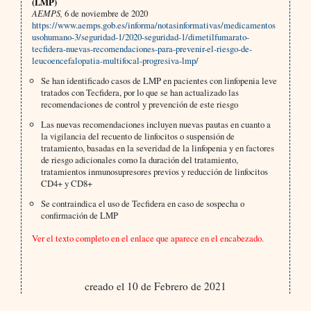
(LMP)
AEMPS,
6 de noviembre de 2020
https://www.aemps.gob.es/informa/notasinformativas/medicamentos
usohumano-3/seguridad-1/2020-seguridad-1/dimetilfumarato-
tecfidera-nuevas-recomendaciones-para-prevenir-el-riesgo-de-
leucoencefalopatia-multifocal-progresiva-lmp/
Se han identificado casos de LMP en pacientes con linfopenia leve
tratados con Tecfidera, por lo que se han actualizado las
recomendaciones de control y prevención de este riesgo
Las nuevas recomendaciones incluyen nuevas pautas en cuanto a
la vigilancia del recuento de linfocitos o suspensión de
tratamiento, basadas en la severidad de la linfopenia y en factores
de riesgo adicionales como la duración del tratamiento,
tratamientos inmunosupresores previos y reducción de linfocitos
CD4+ y CD8+
Se contraindica el uso de Tecfidera en caso de sospecha o
confirmación de LMP
Ver el texto completo en el enlace que aparece en el encabezado.
creado el 10 de Febrero de 2021